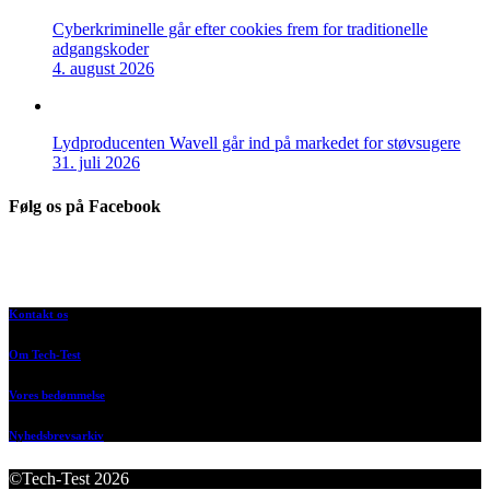
Cyberkriminelle går efter cookies frem for traditionelle
adgangskoder
4. august 2026
Lydproducenten Wavell går ind på markedet for støvsugere
31. juli 2026
Følg os på Facebook
Kontakt os
Om Tech-Test
Vores bedømmelse
Nyhedsbrevsarkiv
©Tech-Test 2026