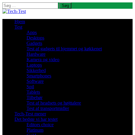
Søg
efter:
Hjem
Test
Apps
Desktops
Gadgets
Test af gadgets til hjemmet og køkkenet
Hardware
Kamera og video
Laptops
Sikkerhed
Smartphones
Software
Spil
Tablets
Tilbehør
Test af headsets og højttalere
Test af transportmidler
Tech-Test mener
Det bedste vi har testet
Editors choice
Platinum