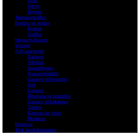
Gold
Silver
Bronze
Transportmidler
Feature og guides
Feature
Guides
Speakers Korner
Videoer
Alle kategorier
Gadgets
Tilbehør
Smartphones
Transportmidler
Gadgets til hjemmet
Spil
Laptops
Headsets og højttalere
Gadgets til køkkenet
Tablets
Kamera og video
Desktops
Business
Tjek bredbåndspriser