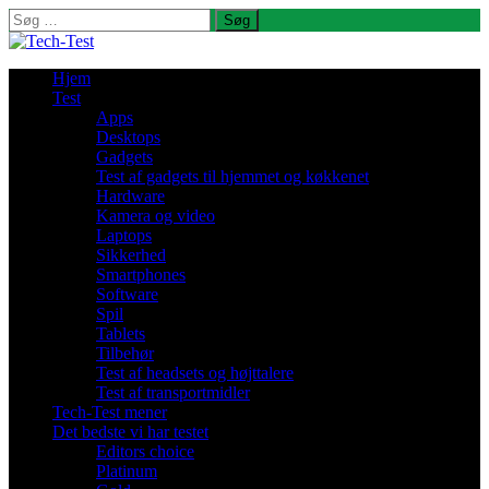
Søg
efter:
Hjem
Test
Apps
Desktops
Gadgets
Test af gadgets til hjemmet og køkkenet
Hardware
Kamera og video
Laptops
Sikkerhed
Smartphones
Software
Spil
Tablets
Tilbehør
Test af headsets og højttalere
Test af transportmidler
Tech-Test mener
Det bedste vi har testet
Editors choice
Platinum