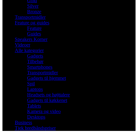
Gold
Silver
Bronze
Transportmidler
Feature og guides
Feature
Guides
Speakers Korner
Videoer
Alle kategorier
Gadgets
Tilbehør
Smartphones
Transportmidler
Gadgets til hjemmet
Spil
Laptops
Headsets og højttalere
Gadgets til køkkenet
Tablets
Kamera og video
Desktops
Business
Tjek bredbåndspriser