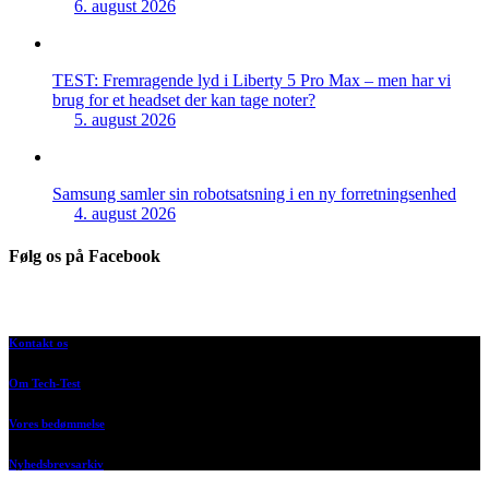
6. august 2026
TEST: Fremragende lyd i Liberty 5 Pro Max – men har vi
brug for et headset der kan tage noter?
5. august 2026
Samsung samler sin robotsatsning i en ny forretningsenhed
4. august 2026
Følg os på Facebook
Kontakt os
Om Tech-Test
Vores bedømmelse
Nyhedsbrevsarkiv