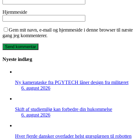
Hjemmeside
Gem mit navn, e-mail og hjemmeside i denne browser til næste
gang jeg kommenterer.
Nyeste indlæg
Ny kamerataske fra PGYTECH låner design fra militæret
6. august 2026
Skift af studiemiljø kan forbedre din hukommelse
6. august 2026
Hver fjerde dansker overlader helst græsplænen til robotten