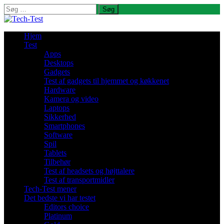
Søg
efter:
Hjem
Test
Apps
Desktops
Gadgets
Test af gadgets til hjemmet og køkkenet
Hardware
Kamera og video
Laptops
Sikkerhed
Smartphones
Software
Spil
Tablets
Tilbehør
Test af headsets og højttalere
Test af transportmidler
Tech-Test mener
Det bedste vi har testet
Editors choice
Platinum