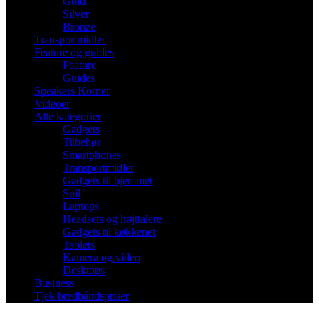
Gold
Silver
Bronze
Transportmidler
Feature og guides
Feature
Guides
Speakers Korner
Videoer
Alle kategorier
Gadgets
Tilbehør
Smartphones
Transportmidler
Gadgets til hjemmet
Spil
Laptops
Headsets og højttalere
Gadgets til køkkenet
Tablets
Kamera og video
Desktops
Business
Tjek bredbåndspriser