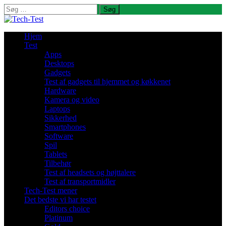
Søg
efter:
Hjem
Test
Apps
Desktops
Gadgets
Test af gadgets til hjemmet og køkkenet
Hardware
Kamera og video
Laptops
Sikkerhed
Smartphones
Software
Spil
Tablets
Tilbehør
Test af headsets og højttalere
Test af transportmidler
Tech-Test mener
Det bedste vi har testet
Editors choice
Platinum