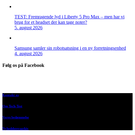
TEST: Fremragende lyd i Liberty 5 Pro Max – men har vi
brug for et headset der kan tage noter?
5. august 2026
Samsung samler sin robotsatsning i en ny forretningsenhed
4. august 2026
Følg os på Facebook
Kontakt os
Om Tech-Test
Vores bedømmelse
Nyhedsbrevsarkiv