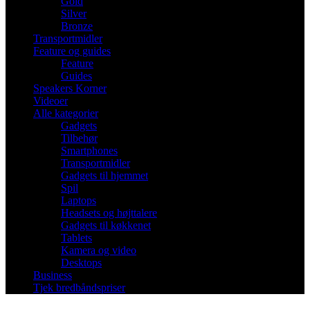
Gold
Silver
Bronze
Transportmidler
Feature og guides
Feature
Guides
Speakers Korner
Videoer
Alle kategorier
Gadgets
Tilbehør
Smartphones
Transportmidler
Gadgets til hjemmet
Spil
Laptops
Headsets og højttalere
Gadgets til køkkenet
Tablets
Kamera og video
Desktops
Business
Tjek bredbåndspriser