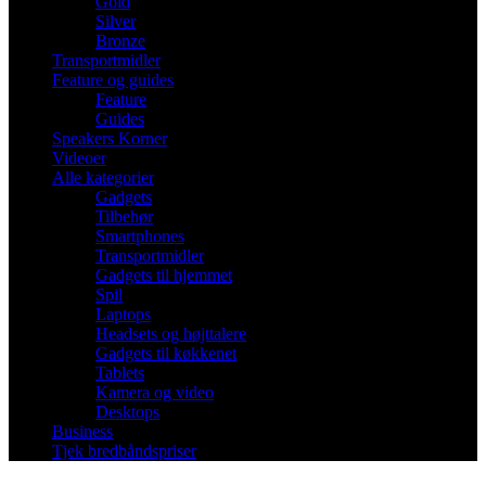
Gold
Silver
Bronze
Transportmidler
Feature og guides
Feature
Guides
Speakers Korner
Videoer
Alle kategorier
Gadgets
Tilbehør
Smartphones
Transportmidler
Gadgets til hjemmet
Spil
Laptops
Headsets og højttalere
Gadgets til køkkenet
Tablets
Kamera og video
Desktops
Business
Tjek bredbåndspriser