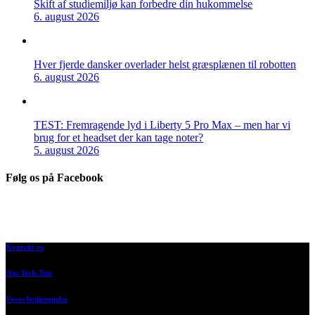
Skift af studiemiljø kan forbedre din hukommelse
6. august 2026
Hver fjerde dansker overlader helst græsplænen til robotten
6. august 2026
TEST: Fremragende lyd i Liberty 5 Pro Max – men har vi
brug for et headset der kan tage noter?
5. august 2026
Følg os på Facebook
Kontakt os
Om Tech-Test
Vores bedømmelse