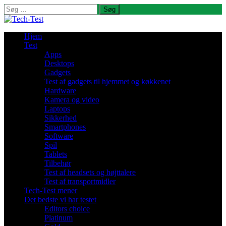
Søg
efter:
Hjem
Test
Apps
Desktops
Gadgets
Test af gadgets til hjemmet og køkkenet
Hardware
Kamera og video
Laptops
Sikkerhed
Smartphones
Software
Spil
Tablets
Tilbehør
Test af headsets og højttalere
Test af transportmidler
Tech-Test mener
Det bedste vi har testet
Editors choice
Platinum