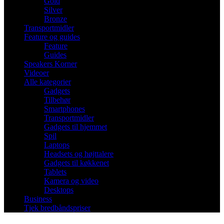
Gold
Silver
Bronze
Transportmidler
Feature og guides
Feature
Guides
Speakers Korner
Videoer
Alle kategorier
Gadgets
Tilbehør
Smartphones
Transportmidler
Gadgets til hjemmet
Spil
Laptops
Headsets og højttalere
Gadgets til køkkenet
Tablets
Kamera og video
Desktops
Business
Tjek bredbåndspriser