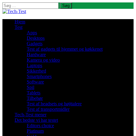
Søg
efter:
Hjem
Test
Apps
Desktops
Gadgets
Test af gadgets til hjemmet og køkkenet
Hardware
Kamera og video
Laptops
Sikkerhed
Smartphones
Software
Spil
Tablets
Tilbehør
Test af headsets og højttalere
Test af transportmidler
Tech-Test mener
Det bedste vi har testet
Editors choice
Platinum