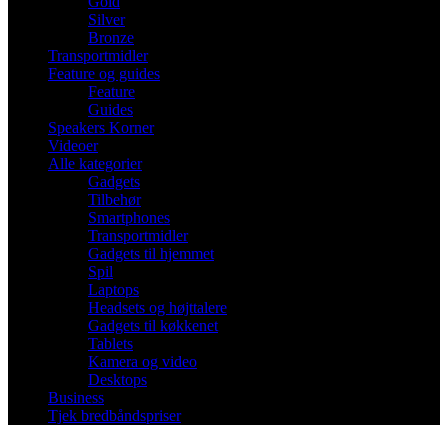
Gold
Silver
Bronze
Transportmidler
Feature og guides
Feature
Guides
Speakers Korner
Videoer
Alle kategorier
Gadgets
Tilbehør
Smartphones
Transportmidler
Gadgets til hjemmet
Spil
Laptops
Headsets og højttalere
Gadgets til køkkenet
Tablets
Kamera og video
Desktops
Business
Tjek bredbåndspriser