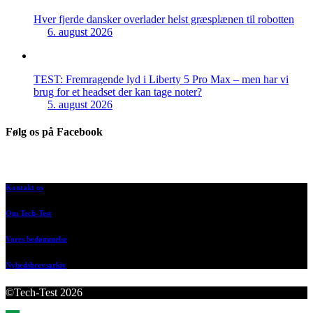
Hver fjerde dansker overlader helst græsplænen til robotten
6. august 2026
TEST: Fremragende lyd i Liberty 5 Pro Max – men har vi
brug for et headset der kan tage noter?
5. august 2026
Følg os på Facebook
Kontakt os
Om Tech-Test
Vores bedømmelse
Nyhedsbrevsarkiv
©Tech-Test 2026