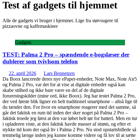
Test af gadgets til hjemmet
Alle de gadgets vi bruger i hjemmet. Lige fra støvsugere til
pizzaovne og kaffemaskiner
Gadgets
TEST: Palma 2 Pro – spændende e-bogslæser der
dublerer som tvivlsom telefon
22. april 2026
Lars Bennetzen
Da Boox lancerede deres nye ePaper-enheder, Note Max, Note Air5
og Palma 2 Pro, var det for at vise at digitale enheder også kan
skabe stilhed og ikke bare være en del af de digitale
forureningskilder (mine ord, ikke Boox). Jeg har testet Palma 2 Pro,
der ved første blik ligner en helt traditionel smartphone – altså lige til
du tænder den. For hvor en smartphone reagerer med det samme, så
går det faktisk en rum tid inden der sker noget på Palma 2 Pro –
faktisk troede jeg først at den var løbet helt tør for batteri. Men en tur
i opladeren viste, at den faktisk havde masser af strøm, og efter et
stykke tid kom der også liv i Palma 2 Pro. Nu stod opstartsbillede så
temmelig længe inden jeg kunne komme videre og få lov til at sætte