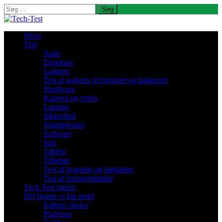
Søg
efter:
Hjem
Test
Apps
Desktops
Gadgets
Test af gadgets til hjemmet og køkkenet
Hardware
Kamera og video
Laptops
Sikkerhed
Smartphones
Software
Spil
Tablets
Tilbehør
Test af headsets og højttalere
Test af transportmidler
Tech-Test mener
Det bedste vi har testet
Editors choice
Platinum