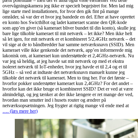
pænt potentiale – men der er altså også visse elementer ved dette
overvågningskamera jeg ikke er specielt begejstret for. Men lad mig
lige starte med installationen, for hvor den gik fint på mange
områder, så var der et hvor jeg bandede en del. Efter at have oprettet
en konto hos SwicthBot og ladet kameraet scanne den QR-kode
som app’en giver (så kameraet bliver bundet til din konto), skulle jeg
bare lige tilkoble kameraet til mit netværk – let ikke? Men ikke helt
så let igen, for mit netværk er et kombineret 5/2,4GHz netværk – det
vil sige at de to båndbredder har samme netværksnavn (SSID). Men
kameraet ville ikke genkende det netværk, app’en informerede mig
lakonisk om, at kameraet kun understøttede et 2,4GHz-netværk. Nu
var jeg så heldig, at jeg havde sat mit netværk op med et ekstra
isoleret netværk til IoT-enheder, hvor jeg havde et til 2,4 og et til
5GHz – så ved at indtaste det netværksnavn manuelt kunne jeg
tilkoble det netværk til kameraet. Men to ting her. For det første –
hvorfor pokker understøtter kameraet kun 2,4GHz? For det andet –
hvorfor kan det ikke bruge et kombineret SSID? Det er ved at være
almindeligt, og jeg tænker at der ikke længere er ret mange der ved,
hvordan man smutter ind i husets router og ændrer på
netværksopsætningen. Jeg frygter at rigtig mange vil ende med at
…. (læs mere her)