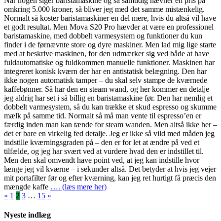
Når nogen siger baristamaskine og så samtidig nævner en pris på
omkring 5.000 kroner, så bliver jeg med det samme mistænkelig.
Normalt så koster baristamaskiner en del mere, hvis du altså vil have
et godt resultat. Men Mova S20 Pro hævder at være en professionel
baristamaskine, med dobbelt varmesystem og funktioner du kun
finder i de førnævnte store og dyre maskiner. Men lad mig lige starte
med at beskrive maskinen, for den udmærker sig ved både at have
fuldautomatiske og fuldkommen manuelle funktioner. Maskinen har
integreret konisk kværn der har en antistatisk belægning. Den har
ikke nogen automatisk tamper – du skal selv stampe de kværnede
kaffebønner. Så har den en steam wand, og her kommer en detalje
jeg aldrig har set i så billig en baristamaskine før. Den har nemlig et
dobbelt varmesystem, så du kan trække et skud espresso og skumme
mælk på samme tid. Normalt så må man vente til espresso’en er
færdig inden man kan tænde for steam wanden. Men altså ikke her –
det er bare en virkelig fed detalje. Jeg er ikke så vild med måden jeg
indstille kværningsgraden på – den er for let at ændre på ved et
tilfælde, og jeg har svært ved at vurdere hvad den er indstillet til.
Men den skal omvendt have point ved, at jeg kan indstille hvor
længe jeg vil kværne – i sekunder altså. Det betyder at hvis jeg vejer
mit portafilter før og efter kværning, kan jeg ret hurtigt få præcis den
mængde kaffe
…. (læs mere her)
Indlægsinddeling
«
1
2
3
…
15
»
Nyeste indlæg