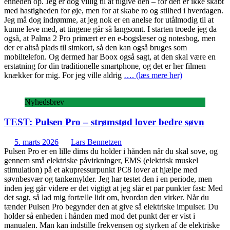
enheden op. Jeg er dog villig til at tilgive den – for den er ikke skabt
med hastigheden for øje, men for at skabe ro og stilhed i hverdagen.
Jeg må dog indrømme, at jeg nok er en anelse for utålmodig til at
kunne leve med, at tingene går så langsomt. I starten troede jeg da
også, at Palma 2 Pro primært er en e-bogslæser og notesbog, men
der er altså plads til simkort, så den kan også bruges som
mobiltelefon. Og dermed har Boox også sagt, at den skal være en
erstatning for din traditionelle smartphone, og det er her filmen
knækker for mig. For jeg ville aldrig
…. (læs mere her)
Nyhedsbrev
TEST: Pulsen Pro – strømstød lover bedre søvn
5. marts 2026
Lars Bennetzen
Pulsen Pro er en lille dims du holder i hånden når du skal sove, og
gennem små elektriske påvirkninger, EMS (elektrisk muskel
stimulation) på et akupressurpunkt PC8 lover at hjælpe med
søvnbesvær og tankemylder. Jeg har testet den i en periode, men
inden jeg går videre er det vigtigt at jeg slår et par punkter fast: Med
det sagt, så lad mig fortælle lidt om, hvordan den virker. Når du
tænder Pulsen Pro begynder den at give så elektriske impulser. Du
holder så enheden i hånden med mod det punkt der er vist i
manualen. Man kan indstille frekvensen og styrken af de elektriske