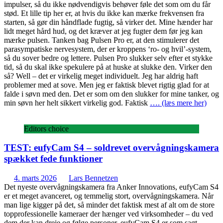
impulser, så du ikke nødvendigvis behøver føle det som om du får
stød. Et lille tip her er, at hvis du ikke kan mærke frekvensen fra
starten, så gør din håndflade fugtig, så virker det. Mine hænder har
lidt meget hård hud, og det kræver at jeg fugter dem før jeg kan
mærke pulsen. Tanken bag Pulsen Pro er, at den stimulerer det
parasympatiske nervesystem, der er kroppens ‘ro- og hvil’-system,
så du sover bedre og lettere. Pulsen Pro slukker selv efter et stykke
tid, så du skal ikke spekulere på at huske at slukke den. Virker den
så? Well – det er virkelig meget individuelt. Jeg har aldrig haft
problemer med at sove. Men jeg er faktisk blevet rigtig glad for at
falde i søvn med den. Det er som om den slukker for mine tanker, og
min søvn her helt sikkert virkelig god. Faktisk
…. (læs mere her)
Editors choice
TEST: eufyCam S4 – soldrevet overvågningskamera
spækket fede funktioner
4. marts 2026
Lars Bennetzen
Det nyeste overvågningskamera fra Anker Innovations, eufyCam S4
er et meget avanceret, og temmelig stort, overvågningskamera. Når
man lige kigger på det, så minder det faktisk mest af alt om de store
topprofessionelle kameraer der hænger ved virksomheder – du ved
dem der kan dreje og følge personer. eufyCam S4 er som sagt