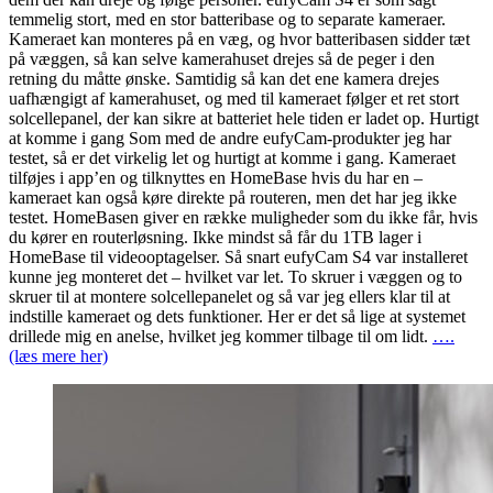
temmelig stort, med en stor batteribase og to separate kameraer.
Kameraet kan monteres på en væg, og hvor batteribasen sidder tæt
på væggen, så kan selve kamerahuset drejes så de peger i den
retning du måtte ønske. Samtidig så kan det ene kamera drejes
uafhængigt af kamerahuset, og med til kameraet følger et ret stort
solcellepanel, der kan sikre at batteriet hele tiden er ladet op. Hurtigt
at komme i gang Som med de andre eufyCam-produkter jeg har
testet, så er det virkelig let og hurtigt at komme i gang. Kameraet
tilføjes i app’en og tilknyttes en HomeBase hvis du har en –
kameraet kan også køre direkte på routeren, men det har jeg ikke
testet. HomeBasen giver en række muligheder som du ikke får, hvis
du kører en routerløsning. Ikke mindst så får du 1TB lager i
HomeBase til videooptagelser. Så snart eufyCam S4 var installeret
kunne jeg monteret det – hvilket var let. To skruer i væggen og to
skruer til at montere solcellepanelet og så var jeg ellers klar til at
indstille kameraet og dets funktioner. Her er det så lige at systemet
drillede mig en anelse, hvilket jeg kommer tilbage til om lidt.
….
(læs mere her)