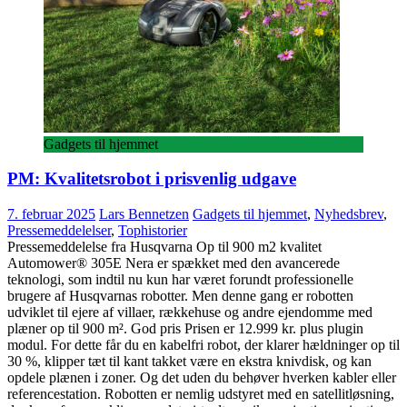
Gadgets til hjemmet
PM: Kvalitetsrobot i prisvenlig udgave
7. februar 2025
Lars Bennetzen
Gadgets til hjemmet
,
Nyhedsbrev
,
Pressemeddelelser
,
Tophistorier
Pressemeddelelse fra Husqvarna Op til 900 m2 kvalitet
Automower® 305E Nera er spækket med den avancerede
teknologi, som indtil nu kun har været forundt professionelle
brugere af Husqvarnas robotter. Men denne gang er robotten
udviklet til ejere af villaer, rækkehuse og andre ejendomme med
plæner op til 900 m². God pris Prisen er 12.999 kr. plus plugin
modul. For dette får du en kabelfri robot, der klarer hældninger op til
30 %, klipper tæt til kant takket være en ekstra knivdisk, og kan
opdele plænen i zoner. Og det uden du behøver hverken kabler eller
referencestation. Robotten er nemlig udstyret med en satellitløsning,