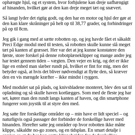
ophængte hjul, og et system, hvor forhjulene kan dreje uafhængigt
af hinanden, hvilket gør at den kan dreje meget tæt og snævert.
Så langt lyder det rigtig godt, og den har en motor og hjul der gør at
den kan klare skråninger på helt op til 38,77 grader, og forhindringer
på op til 8cm.
Jeg gik i gang med at sætte robotten op, og jeg havde fået et såkaldt
Preci Edge modul med til testen, så robotten skulle kunne slå meget
tæt på kanten af græsset. Her var det at jeg kunne konstatere den
første, store forskel på denne robotplæneklipper og mange andre jeg
har testet gennem tiden – vægten. Den vejer en krig, og det er ikke
lige en enhed man slæber rundt på, hvilket er fint for mig, men det
betyder også, at hvis det bliver nødvendigt at flytte den, så kræver
den en vis mængde kræfter – ikke mindst i ryggen.
Med modulet sat på plads, og knivsbladene monteret, blev den sat til
opladning og så skulle haven kortlægges. Som med de fleste jeg har
set, kører man den rundt langs kanten af haven, og din smartphone
fungerer som joystik til at styre den med.
Jeg satte fire forskellige områder op – min have er lidt speciel – og
naturligvis også passager der forbinder de forskellige haver med
hinanden. Herefter satte jeg områder op hvor robotten ikke måtte
klippe, såkaldte no-go zones, og en tidsplan. En smart detalje i