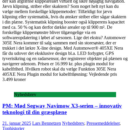
der kan afgrænse klippearealet virtuelt og sikre nøjagtig navigation.
Jævn klipning, striber eller skaktern? Som noget helt nyt kan du
vælge mellem forskellige klippemetoder: Tilfældigt for jævn
klipning eller systematisk, hvis du ønsker striber eller sågar skaktern
i din plæne. Systematisk klipning booster også klipperens kapacitet
med ca. 50 % og kan derfor dække arealer op til 900 m². De
forskellige klippemønstre bliver tilgængelige via en
softwareopdatering i løbet af sæsonen. Lige det ekstra? Automower
305E Nera kommer til salg sammen med sin storesøster, der er
trukket i det lækre X-line design. Med Automower® 405XE Nera
får du udover det eksklusive design bl.a. LED forlygter, GPS
tyverisikring og en radarsensor, der registrerer objekter på plænen og
navigerer udenom. Prisen er 16.999 kr. plus plugin modul for
kabelfrihed. Hvilken robot skal du vælge Funktion 305E Nera
405XE Nera Plugin modul for kabelfriløsning: Vejledende pris
3.499 kroner
Nyhedsbrev
PM: Mød Segway Navimow X3-serien – innovativ
teknologi til din græsplæne
21. januar 2025
Lars Bennetzen
Nyhedsbrev
,
Pressemeddelelser
,
Tophistorier