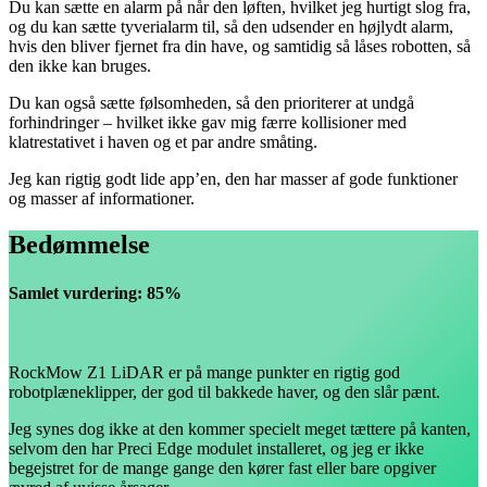
Du kan sætte en alarm på når den løften, hvilket jeg hurtigt slog fra,
og du kan sætte tyverialarm til, så den udsender en højlydt alarm,
hvis den bliver fjernet fra din have, og samtidig så låses robotten, så
den ikke kan bruges.
Du kan også sætte følsomheden, så den prioriterer at undgå
forhindringer – hvilket ikke gav mig færre kollisioner med
klatrestativet i haven og et par andre småting.
Jeg kan rigtig godt lide app’en, den har masser af gode funktioner
og masser af informationer.
Bedømmelse
Samlet vurdering: 85%
RockMow Z1 LiDAR er på mange punkter en rigtig god
robotplæneklipper, der god til bakkede haver, og den slår pænt.
Jeg synes dog ikke at den kommer specielt meget tættere på kanten,
selvom den har Preci Edge modulet installeret, og jeg er ikke
begejstret for de mange gange den kører fast eller bare opgiver