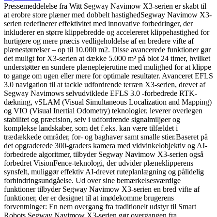
Pressemeddelelse fra Witt Segway Navimow X3-serien er skabt til
at erobre store plæner med dobbelt hastighedSegway Navimow X3-
serien redefinerer effektivitet med innovative forbedringer, der
inkluderer en større klippebredde og accelereret klippehastighed for
hurtigere og mere præcis vedligeholdelse af en bredere vifte af
plænestørrelser – op til 10.000 m2. Disse avancerede funktioner gør
det muligt for X3-serien at dække 5.000 m² på blot 24 timer, hvilket
understøtter en sundere plæneplejerutine med mulighed for at klippe
to gange om ugen eller mere for optimale resultater. Avanceret EFLS
3.0 navigation til at tackle udfordrende terræn X3-serien, drevet af
Segway Navimows selvudviklede EFLS 3.0 -forbedrede RTK-
dækning, vSLAM (Visual Simultaneous Localization and Mapping)
og VIO (Visual Inertial Odometry) teknologier, leverer overlegen
stabilitet og præcision, selv i udfordrende signalmiljøer og
komplekse landskaber, som det f.eks. kan være tilfældet i
trædækkede områder, for- og baghaver samt smalle stier.Baseret på
det opgraderede 300-graders kamera med vidvinkelobjektiv og AI-
forbedrede algoritmer, tilbyder Segway Navimow X3-serien også
forbedret VisionFence-teknologi, der udvider plæneklipperens
synsfelt, muliggør effektiv AI-drevet ruteplanlægning og pålidelig
forhindringsundgåelse. Ud over sine bemærkelsesværdige
funktioner tilbyder Segway Navimow X3-serien en bred vifte af
funktioner, der er designet til at imødekomme brugerens
forventninger: En nem overgang fra traditionelt udstyr til Smart
Robots Segway Navimow X3-serien gør overgangen fra