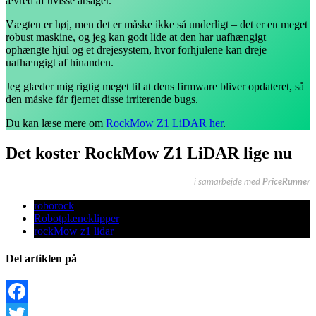
ævred af uvisse årsager.
Vægten er høj, men det er måske ikke så underligt – det er en meget
robust maskine, og jeg kan godt lide at den har uafhængigt
ophængte hjul og et drejesystem, hvor forhjulene kan dreje
uafhængigt af hinanden.
Jeg glæder mig rigtig meget til at dens firmware bliver opdateret, så
den måske får fjernet disse irriterende bugs.
Du kan læse mere om
RockMow Z1 LiDAR her
.
Det koster RockMow Z1 LiDAR lige nu
i samarbejde med
PriceRunner
roborock
Robotplæneklipper
rockMow z1 lidar
Del artiklen på
Facebook