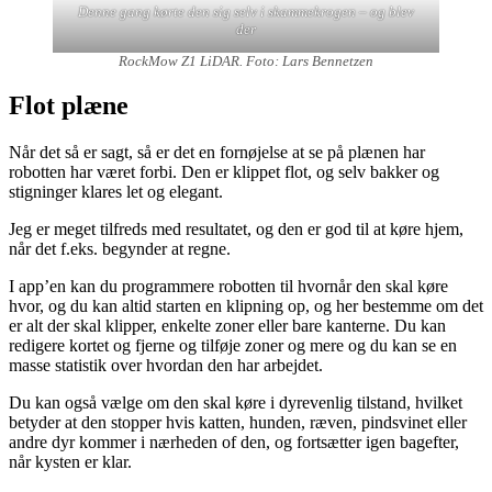
Denne gang kørte den sig selv i skammekrogen – og blev
der
RockMow Z1 LiDAR. Foto: Lars Bennetzen
Flot plæne
Når det så er sagt, så er det en fornøjelse at se på plænen har
robotten har været forbi. Den er klippet flot, og selv bakker og
stigninger klares let og elegant.
Jeg er meget tilfreds med resultatet, og den er god til at køre hjem,
når det f.eks. begynder at regne.
I app’en kan du programmere robotten til hvornår den skal køre
hvor, og du kan altid starten en klipning op, og her bestemme om det
er alt der skal klipper, enkelte zoner eller bare kanterne. Du kan
redigere kortet og fjerne og tilføje zoner og mere og du kan se en
masse statistik over hvordan den har arbejdet.
Du kan også vælge om den skal køre i dyrevenlig tilstand, hvilket
betyder at den stopper hvis katten, hunden, ræven, pindsvinet eller
andre dyr kommer i nærheden of den, og fortsætter igen bagefter,
når kysten er klar.