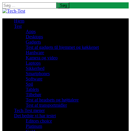
Søg
efter:
Hjem
Test
Apps
Desktops
Gadgets
Test af gadgets til hjemmet og køkkenet
Hardware
Kamera og video
Laptops
Sikkerhed
Smartphones
Software
Spil
Tablets
Tilbehør
Test af headsets og højttalere
Test af transportmidler
Tech-Test mener
Det bedste vi har testet
Editors choice
Platinum