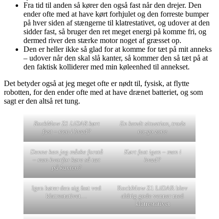
Fra tid til anden så kører den også fast når den drejer. Den
ender ofte med at have kørt forhjulet og den forreste bumper
på hver siden af stængerne til klatrestativet, og udover at den
sidder fast, så bruger den ret meget energi på komme fri, og
dermed river den stærke motor noget af græsset op.
Den er heller ikke så glad for at komme for tæt på mit anneks
– udover når den skal slå kanter, så kommer den så tæt på at
den faktisk kolliderer med min køleenhed til annekset.
Det betyder også at jeg meget ofte er nødt til, fysisk, at flytte
robotten, for den ender ofte med at have drænet batteriet, og som
sagt er den altså ret tung.
RockMow Z1 LiDAR kørt
En kendt situation, trods
fast – men i hvad?
no-go zone
Denne kan jeg måske forstå
Kørt fast igen – men i
– men hvorfor køre så tæt
hvad?
på kanten?
Igen kører den sig fast ved
RockMow Z1 LiDAR blev
klatrestativet…
aldrig gode venner med
klatrestativet