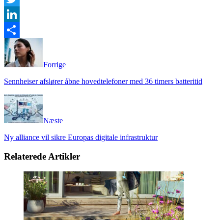
Twitter
LinkedIn
Share
Forrige
Sennheiser afslører åbne hovedtelefoner med 36 timers batteritid
Næste
Ny alliance vil sikre Europas digitale infrastruktur
Relaterede Artikler