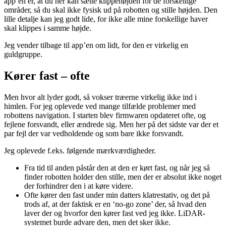
app’en er, at du her kan sætte klippehøjden for de forskellige
områder, så du skal ikke fysisk ud på robotten og stille højden. Den
lille detalje kan jeg godt lide, for ikke alle mine forskellige haver
skal klippes i samme højde.
Jeg vender tilbage til app’en om lidt, for den er virkelig en
guldgruppe.
Kører fast – ofte
Men hvor alt lyder godt, så vokser træerne virkelig ikke ind i
himlen. For jeg oplevede ved mange tilfælde problemer med
robottens navigation. I starten blev firmwaren opdateret ofte, og
fejlene forsvandt, eller ændrede sig. Men her på det sidste var der et
par fejl der var vedholdende og som bare ikke forsvandt.
Jeg oplevede f.eks. følgende mærkværdigheder.
Fra tid til anden påstår den at den er kørt fast, og når jeg så
finder robotten holder den stille, men der er absolut ikke noget
der forhindrer den i at køre videre.
Ofte kører den fast under min datters klatrestativ, og det på
trods af, at der faktisk er en ‘no-go zone’ der, så hvad den
laver der og hvorfor den kører fast ved jeg ikke. LiDAR-
systemet burde advare den, men det sker ikke.