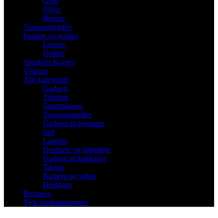
Gold
Silver
Bronze
Transportmidler
Feature og guides
Feature
Guides
Speakers Korner
Videoer
Alle kategorier
Gadgets
Tilbehør
Smartphones
Transportmidler
Gadgets til hjemmet
Spil
Laptops
Headsets og højttalere
Gadgets til køkkenet
Tablets
Kamera og video
Desktops
Business
Tjek bredbåndspriser