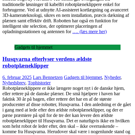
traditionelle løsninger til kabelfri robotplæneklippere enkel for
forbrugerne. Ved at udnytte AI-assisteret kortlægning og avanceret
3D-kamerateknologi, sikres en nem installation, præcis dækning af
plænen samt effektiv drift. Robotten har også en funktion for
intelligent site selection, der optimerer placeringen af
opladningsstationen og antennen for
…. (læs mere her)
Gadgets til hjemmet
Husqvarna efterlyser verdens ældste
robotplæneklipper
6. februar 2025
Lars Bennetzen
Gadgets til hjemmet
,
Nyheder
,
Nyhedsbrev
,
Tophistorier
Robotplæneklippere er ikke længere noget nyt i de danske hjem,
eller rettere på de danske plæner. De små hjælpere i haven har
faktisk 30 år på bagen, eller rettere det har en af de største
producenter af disse robotter, Husqvarna. I den anledning er de gået
i gang med at lede efter den ældste robotplæneklipper, og der er
pæne præmiere på spil for de tre der kan levere den ældste
robotplæneklipper til Husqvarna. Det er naturligvis ikke en hvilken
som helst robot de leder efter, den skal – ikke overraskende –
komme fra Husqvarna. Herudover skal være i nogenlunde stand og