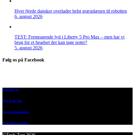
Hver fjerde dansker overlader helst græsplænen til robotten
6. august 2026
TEST: Fremragende lyd i Liberty 5 Pro Max – men har vi
brug for et headset der kan tage noter?
5. august 2026
Følg os på Facebook
Kontakt os
Om Tech-Test
Vores bedømmelse
Nyhedsbrevsarkiv
©Tech-Test 2026