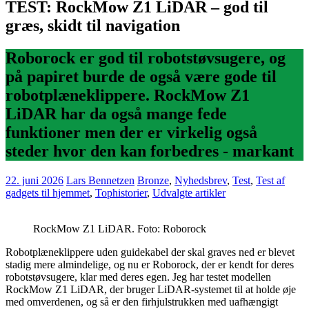
TEST: RockMow Z1 LiDAR – god til
græs, skidt til navigation
Roborock er god til robotstøvsugere, og
på papiret burde de også være gode til
robotplæneklippere. RockMow Z1
LiDAR har da også mange fede
funktioner men der er virkelig også
steder hvor den kan forbedres - markant
22. juni 2026
Lars Bennetzen
Bronze
,
Nyhedsbrev
,
Test
,
Test af
gadgets til hjemmet
,
Tophistorier
,
Udvalgte artikler
RockMow Z1 LiDAR. Foto: Roborock
Robotplæneklippere uden guidekabel der skal graves ned er blevet
stadig mere almindelige, og nu er Roborock, der er kendt for deres
robotstøvsugere, klar med deres egen. Jeg har testet modellen
RockMow Z1 LiDAR, der bruger LiDAR-systemet til at holde øje
med omverdenen, og så er den firhjulstrukken med uafhængigt