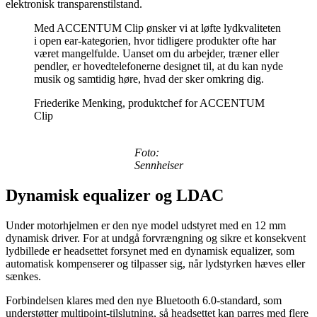
elektronisk transparenstilstand.
Med ACCENTUM Clip ønsker vi at løfte lydkvaliteten
i open ear-kategorien, hvor tidligere produkter ofte har
været mangelfulde. Uanset om du arbejder, træner eller
pendler, er hovedtelefonerne designet til, at du kan nyde
musik og samtidig høre, hvad der sker omkring dig.
Friederike Menking, produktchef for ACCENTUM
Clip
Foto:
Sennheiser
Dynamisk equalizer og LDAC
Under motorhjelmen er den nye model udstyret med en 12 mm
dynamisk driver. For at undgå forvrængning og sikre et konsekvent
lydbillede er headsettet forsynet med en dynamisk equalizer, som
automatisk kompenserer og tilpasser sig, når lydstyrken hæves eller
sænkes.
Forbindelsen klares med den nye Bluetooth 6.0-standard, som
understøtter multipoint-tilslutning, så headsettet kan parres med flere