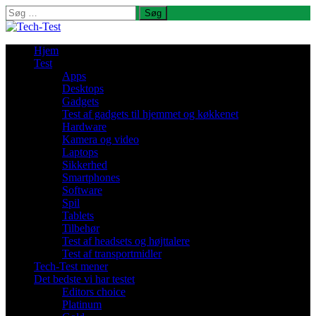
Søg
efter:
Hjem
Test
Apps
Desktops
Gadgets
Test af gadgets til hjemmet og køkkenet
Hardware
Kamera og video
Laptops
Sikkerhed
Smartphones
Software
Spil
Tablets
Tilbehør
Test af headsets og højttalere
Test af transportmidler
Tech-Test mener
Det bedste vi har testet
Editors choice
Platinum