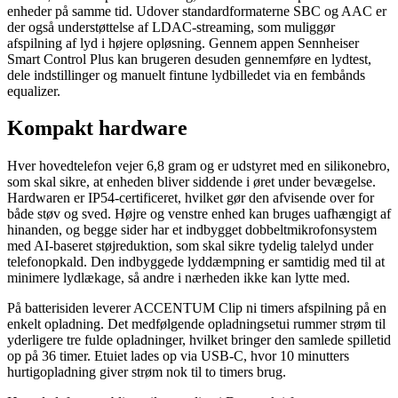
enheder på samme tid. Udover standardformaterne SBC og AAC er
der også understøttelse af LDAC-streaming, som muliggør
afspilning af lyd i højere opløsning. Gennem appen Sennheiser
Smart Control Plus kan brugeren desuden gennemføre en lydtest,
dele indstillinger og manuelt fintune lydbilledet via en fembånds
equalizer.
Kompakt hardware
Hver hovedtelefon vejer 6,8 gram og er udstyret med en silikonebro,
som skal sikre, at enheden bliver siddende i øret under bevægelse.
Hardwaren er IP54-certificeret, hvilket gør den afvisende over for
både støv og sved. Højre og venstre enhed kan bruges uafhængigt af
hinanden, og begge sider har et indbygget dobbeltmikrofonsystem
med AI-baseret støjreduktion, som skal sikre tydelig talelyd under
telefonopkald. Den indbyggede lyddæmpning er samtidig med til at
minimere lydlækage, så andre i nærheden ikke kan lytte med.
På batterisiden leverer ACCENTUM Clip ni timers afspilning på en
enkelt opladning. Det medfølgende opladningsetui rummer strøm til
yderligere tre fulde opladninger, hvilket bringer den samlede spilletid
op på 36 timer. Etuiet lades op via USB-C, hvor 10 minutters
hurtigopladning giver strøm nok til to timers brug.