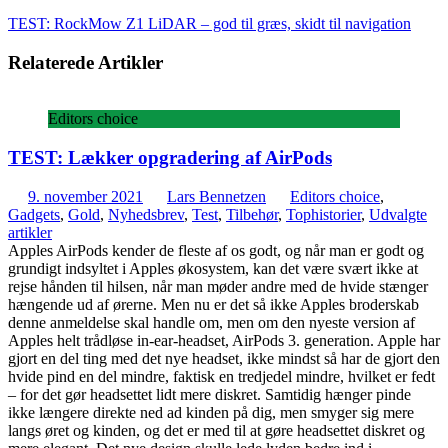
TEST: RockMow Z1 LiDAR – god til græs, skidt til navigation
Relaterede Artikler
Editors choice
TEST: Lækker opgradering af AirPods
9. november 2021
Lars Bennetzen
Editors choice
,
Gadgets
,
Gold
,
Nyhedsbrev
,
Test
,
Tilbehør
,
Tophistorier
,
Udvalgte
artikler
Apples AirPods kender de fleste af os godt, og når man er godt og
grundigt indsyltet i Apples økosystem, kan det være svært ikke at
rejse hånden til hilsen, når man møder andre med de hvide stænger
hængende ud af ørerne. Men nu er det så ikke Apples broderskab
denne anmeldelse skal handle om, men om den nyeste version af
Apples helt trådløse in-ear-headset, AirPods 3. generation. Apple har
gjort en del ting med det nye headset, ikke mindst så har de gjort den
hvide pind en del mindre, faktisk en tredjedel mindre, hvilket er fedt
– for det gør headsettet lidt mere diskret. Samtidig hænger pinde
ikke længere direkte ned ad kinden på dig, men smyger sig mere
langs øret og kinden, og det er med til at gøre headsettet diskret og