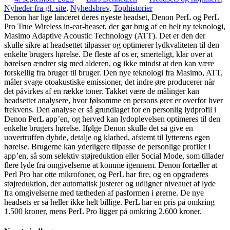
Nyheder fra gl. site
,
Nyhedsbrev
,
Tophistorier
Denon har lige lanceret deres nyeste headset, Denon PerL og PerL
Pro True Wireless in-ear-heaset, der gør brug af en helt ny teknologi,
Masimo Adaptive Acoustic Technology (ATT). Det er den der
skulle sikre at headsettet tilpasser og optimerer lydkvaliteten til den
enkelte brugers hørelse. De fleste af os er, smerteligt, klar over at
hørelsen ændrer sig med alderen, og ikke mindst at den kan være
forskellig fra bruger til bruger. Den nye teknologi fra Masimo, ATT,
måler svage otoakustiske emissioner, det indre øre producerer når
det påvirkes af en række toner. Takket være de målinger kan
headsettet analysere, hvor følsomme en persons ører er overfor hver
frekvens. Den analyse er så grundlaget for en personlig lydprofil i
Denon PerL app’en, og herved kan lydoplevelsen optimeres til den
enkelte brugers hørelse. Ifølge Denon skulle det så give en
uovertruffen dybde, detalje og klarhed, afstemt til lytterens egen
hørelse. Brugerne kan yderligere tilpasse de personlige profiler i
app’en, så som selektiv støjreduktion eller Social Mode, som tillader
flere lyde fra omgivelserne at komme igennem. Denon fortæller at
Perl Pro har otte mikrofoner, og PerL har fire, og en opgraderes
støjreduktion, der automatisk justerer og udligner niveauet af lyde
fra omgivelserne med tætheden af pasformen i ørerne. De nye
headsets er så heller ikke helt billige. PerL har en pris på omkring
1.500 kroner, mens PerL Pro ligger på omkring 2.600 kroner.