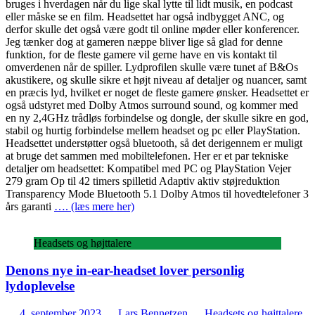
bruges i hverdagen når du lige skal lytte til lidt musik, en podcast
eller måske se en film. Headsettet har også indbygget ANC, og
derfor skulle det også være godt til online møder eller konferencer.
Jeg tænker dog at gameren næppe bliver lige så glad for denne
funktion, for de fleste gamere vil gerne have en vis kontakt til
omverdenen når de spiller. Lydprofilen skulle være tunet af B&Os
akustikere, og skulle sikre et højt niveau af detaljer og nuancer, samt
en præcis lyd, hvilket er noget de fleste gamere ønsker. Headsettet er
også udstyret med Dolby Atmos surround sound, og kommer med
en ny 2,4GHz trådløs forbindelse og dongle, der skulle sikre en god,
stabil og hurtig forbindelse mellem headset og pc eller PlayStation.
Headsettet understøtter også bluetooth, så det derigennem er muligt
at bruge det sammen med mobiltelefonen. Her er et par tekniske
detaljer om headsettet: Kompatibel med PC og PlayStation Vejer
279 gram Op til 42 timers spilletid Adaptiv aktiv støjreduktion
Transparency Mode Bluetooth 5.1 Dolby Atmos til hovedtelefoner 3
års garanti
…. (læs mere her)
Headsets og højttalere
Denons nye in-ear-headset lover personlig
lydoplevelse
4. september 2023
Lars Bennetzen
Headsets og højttalere
,