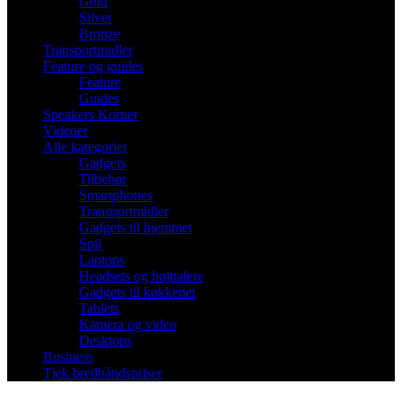
Gold
Silver
Bronze
Transportmidler
Feature og guides
Feature
Guides
Speakers Korner
Videoer
Alle kategorier
Gadgets
Tilbehør
Smartphones
Transportmidler
Gadgets til hjemmet
Spil
Laptops
Headsets og højttalere
Gadgets til køkkenet
Tablets
Kamera og video
Desktops
Business
Tjek bredbåndspriser