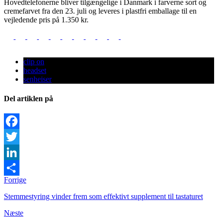
Hovedtelefonerne bliver tilgængelige i Danmark i farverne sort og
cremefarvet fra den 23. juli og leveres i plastfri emballage til en
vejledende pris på 1.350 kr.
clip on
headset
senheiser
Del artiklen på
Facebook
Twitter
LinkedIn
Forrige
Share
Stemmestyring vinder frem som effektivt supplement til tastaturet
Næste