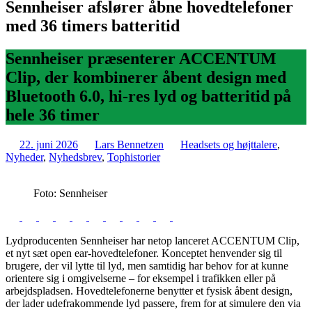
Sennheiser afslører åbne hovedtelefoner
med 36 timers batteritid
Sennheiser præsenterer ACCENTUM
Clip, der kombinerer åbent design med
Bluetooth 6.0, hi-res lyd og batteritid på
hele 36 timer
22. juni 2026
Lars Bennetzen
Headsets og højttalere
,
Nyheder
,
Nyhedsbrev
,
Tophistorier
Foto: Sennheiser
Lydproducenten Sennheiser har netop lanceret ACCENTUM Clip,
et nyt sæt open ear-hovedtelefoner. Konceptet henvender sig til
brugere, der vil lytte til lyd, men samtidig har behov for at kunne
orientere sig i omgivelserne – for eksempel i trafikken eller på
arbejdspladsen. Hovedtelefonerne benytter et fysisk åbent design,
der lader udefrakommende lyd passere, frem for at simulere den via