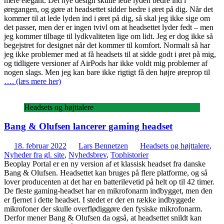
mere elegant. Det nye design skulle lede lyden bedre ind i
øregangen, og gøre at headsettet sidder bedre i øret på dig. Når det
kommer til at lede lyden ind i øret på dig, så skal jeg ikke sige om
det passer, men der er ingen tvivl om at headsettet lyder fedt – men
jeg kommer tilbage til lydkvaliteten lige om lidt. Jeg er dog ikke så
begejstret for designet når det kommer til komfort. Normalt så har
jeg ikke problemer med at få headsets til at sidde godt i øret på mig,
og tidligere versioner af AirPods har ikke voldt mig problemer af
nogen slags. Men jeg kan bare ikke rigtigt få den højre øreprop til
…. (læs mere her)
Headsets og højttalere
Bang & Olufsen lancerer gaming headset
18. februar 2022
Lars Bennetzen
Headsets og højttalere
,
Nyheder fra gl. site
,
Nyhedsbrev
,
Tophistorier
Beoplay Portal er en ny version af et klassisk headset fra danske
Bang & Olufsen. Headsettet kan bruges på flere platforme, og så
lover producenten at det har en batterilevetid på helt op til 42 timer.
De fleste gaming-headset har en mikrofonarm indbygget, men den
er fjernet i dette headset. I stedet er der en række indbyggede
mikrofoner der skulle overflødiggøre den fysiske mikrofonarm.
Derfor mener Bang & Olufsen da også, at headsettet snildt kan