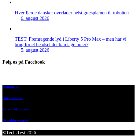
Hver fjerde dansker overlader helst græsplænen til robotten
6. august 2026
TEST: Fremragende lyd i Liberty 5 Pro Max – men har vi
brug for et headset der kan tage noter?
5. august 2026
Følg os på Facebook
Kontakt os
Om Tech-Test
Vores bedømmelse
Nyhedsbrevsarkiv
©Tech-Test 2026