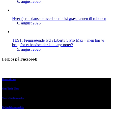
6. august 2026
Hver fjerde dansker overlader helst græsplænen til robotten
6. august 2026
TEST: Fremragende lyd i Liberty 5 Pro Max – men har vi
brug for et headset der kan tage noter?
5. august 2026
Følg os på Facebook
Kontakt os
Om Tech-Test
Vores bedømmelse
Nyhedsbrevsarkiv