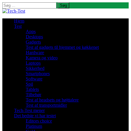
Søg
efter:
Hjem
Test
Apps
Desktops
Gadgets
Test af gadgets til hjemmet og køkkenet
Hardware
Kamera og video
Laptops
Sikkerhed
Smartphones
Software
Spil
Tablets
Tilbehør
Test af headsets og højttalere
Test af transportmidler
Tech-Test mener
Det bedste vi har testet
Editors choice
Platinum