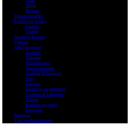
Gold
Silver
Bronze
Transportmidler
Feature og guides
Feature
Guides
Speakers Korner
Videoer
Alle kategorier
Gadgets
Tilbehør
Smartphones
Transportmidler
Gadgets til hjemmet
Spil
Laptops
Headsets og højttalere
Gadgets til køkkenet
Tablets
Kamera og video
Desktops
Business
Tjek bredbåndspriser