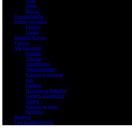
Gold
Silver
Bronze
Transportmidler
Feature og guides
Feature
Guides
Speakers Korner
Videoer
Alle kategorier
Gadgets
Tilbehør
Smartphones
Transportmidler
Gadgets til hjemmet
Spil
Laptops
Headsets og højttalere
Gadgets til køkkenet
Tablets
Kamera og video
Desktops
Business
Tjek bredbåndspriser