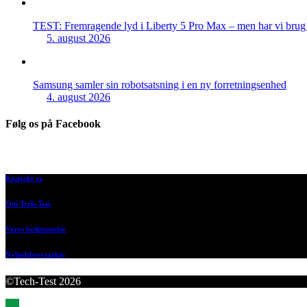
TEST: Fremragende lyd i Liberty 5 Pro Max – men har vi brug f
5. august 2026
Samsung samler sin robotsatsning i en ny forretningsenhed
4. august 2026
Følg os på Facebook
Kontakt os
Om Tech-Test
Vores bedømmelse
Nyhedsbrevsarkiv
©Tech-Test 2026