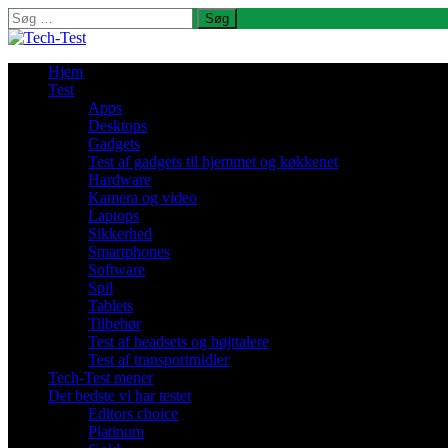
Søg
efter:
Hjem
Test
Apps
Desktops
Gadgets
Test af gadgets til hjemmet og køkkenet
Hardware
Kamera og video
Laptops
Sikkerhed
Smartphones
Software
Spil
Tablets
Tilbehør
Test af headsets og højttalere
Test af transportmidler
Tech-Test mener
Det bedste vi har testet
Editors choice
Platinum