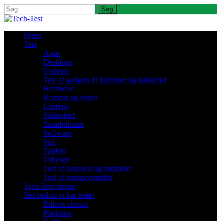
Søg
efter:
Hjem
Test
Apps
Desktops
Gadgets
Test af gadgets til hjemmet og køkkenet
Hardware
Kamera og video
Laptops
Sikkerhed
Smartphones
Software
Spil
Tablets
Tilbehør
Test af headsets og højttalere
Test af transportmidler
Tech-Test mener
Det bedste vi har testet
Editors choice
Platinum