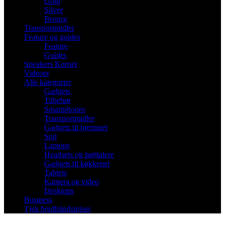
Gold
Silver
Bronze
Transportmidler
Feature og guides
Feature
Guides
Speakers Korner
Videoer
Alle kategorier
Gadgets
Tilbehør
Smartphones
Transportmidler
Gadgets til hjemmet
Spil
Laptops
Headsets og højttalere
Gadgets til køkkenet
Tablets
Kamera og video
Desktops
Business
Tjek bredbåndspriser