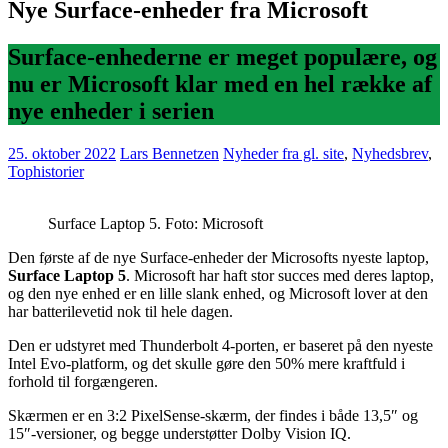
Nye Surface-enheder fra Microsoft
Surface-enhederne er meget populære, og
nu er Microsoft klar med en hel række af
nye enheder i serien
25. oktober 2022
Lars Bennetzen
Nyheder fra gl. site
,
Nyhedsbrev
,
Tophistorier
Surface Laptop 5. Foto: Microsoft
Den første af de nye Surface-enheder der Microsofts nyeste laptop,
Surface Laptop 5
. Microsoft har haft stor succes med deres laptop,
og den nye enhed er en lille slank enhed, og Microsoft lover at den
har batterilevetid nok til hele dagen.
Den er udstyret med Thunderbolt 4-porten, er baseret på den nyeste
Intel Evo-platform, og det skulle gøre den 50% mere kraftfuld i
forhold til forgængeren.
Skærmen er en 3:2 PixelSense-skærm, der findes i både 13,5″ og
15″-versioner, og begge understøtter Dolby Vision IQ.