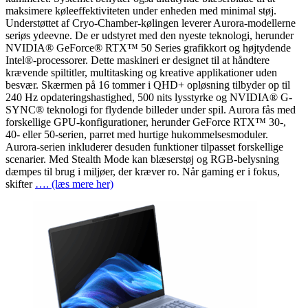
maksimere køleeffektiviteten under enheden med minimal støj.
Understøttet af Cryo-Chamber-kølingen leverer Aurora-modellerne
seriøs ydeevne. De er udstyret med den nyeste teknologi, herunder
NVIDIA® GeForce® RTX™ 50 Series grafikkort og højtydende
Intel®-processorer. Dette maskineri er designet til at håndtere
krævende spiltitler, multitasking og kreative applikationer uden
besvær. Skærmen på 16 tommer i QHD+ opløsning tilbyder op til
240 Hz opdateringshastighed, 500 nits lysstyrke og NVIDIA® G-
SYNC® teknologi for flydende billeder under spil. Aurora fås med
forskellige GPU-konfigurationer, herunder GeForce RTX™ 30-,
40- eller 50-serien, parret med hurtige hukommelsesmoduler.
Aurora-serien inkluderer desuden funktioner tilpasset forskellige
scenarier. Med Stealth Mode kan blæserstøj og RGB-belysning
dæmpes til brug i miljøer, der kræver ro. Når gaming er i fokus,
skifter
…. (læs mere her)