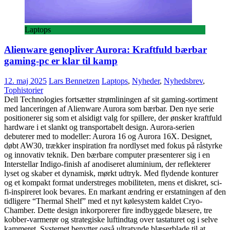
Laptops
Alienware genopliver Aurora: Kraftfuld bærbar
gaming-pc er klar til kamp
12. maj 2025
Lars Bennetzen
Laptops
,
Nyheder
,
Nyhedsbrev
,
Tophistorier
Dell Technologies fortsætter strømliningen af sit gaming-sortiment
med lanceringen af Alienware Aurora som bærbar. Den nye serie
positionerer sig som et alsidigt valg for spillere, der ønsker kraftfuld
hardware i et slankt og transportabelt design. Aurora-serien
debuterer med to modeller: Aurora 16 og Aurora 16X. Designet,
døbt AW30, trækker inspiration fra nordlyset med fokus på råstyrke
og innovativ teknik. Den bærbare computer præsenterer sig i en
Interstellar Indigo-finish af anodiseret aluminium, der reflekterer
lyset og skaber et dynamisk, mørkt udtryk. Med flydende konturer
og et kompakt format understreges mobiliteten, mens et diskret, sci-
fi-inspireret look bevares. En markant ændring er erstatningen af den
tidligere “Thermal Shelf” med et nyt kølesystem kaldet Cryo-
Chamber. Dette design inkorporerer fire indbyggede blæsere, tre
kobber-varmerør og strategiske luftindtag over tastaturet og i selve
kammeret. Systemet benytter også ultratynde blæserblade til at