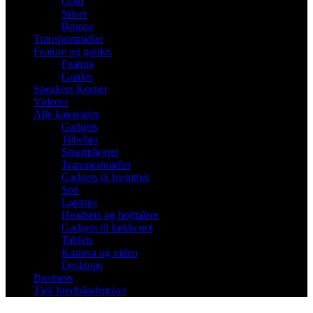
Gold
Silver
Bronze
Transportmidler
Feature og guides
Feature
Guides
Speakers Korner
Videoer
Alle kategorier
Gadgets
Tilbehør
Smartphones
Transportmidler
Gadgets til hjemmet
Spil
Laptops
Headsets og højttalere
Gadgets til køkkenet
Tablets
Kamera og video
Desktops
Business
Tjek bredbåndspriser