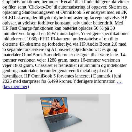
Copilot+-funktioner, herunder ‘Recall’ til at finde tidligere aktiviteter
og filer, samt ‘Click-to-Do’ til automatisering af opgaver. Skærm og
opladning Standardudgaven af OmniBook 5 er udstyret med en 2K
OLED-skærm, der tilbyder dybe kontraster og farvegengivelse. HP
oplyser, at ydelsen forbliver konstant, selv under batteridrift. Med
HP Fast Charge-funktionen kan batteriet oplades 50 % på 30
minutter ved brug af en 65W miniadapter. Yderligere specifikationer
inkluderer et 1080p FHD IR-kamera, understøttelse af op til to
eksterne 4K-skærme og forbedret lyd via HP Audio Boost 2.0 med
to separate forstærkere og AI-baseret støjreduktion. Design og
materialer OmniBook 5-modellerne er designet til at være lette. 14-
tommer versionen vejer 1288 gram, mens 16-tommer versionen
vejer 1800 gram. Chassiset er fremstillet i aluminium og indeholder
genbrugsmaterialer, herunder genanvendt metal og plast fra
havmiljøer. HP OmniBook 5 forventes lanceret i Danmark i juni
2025 med startpriser fra 6.499 kroner. Yderligere information
….
(læs mere her)