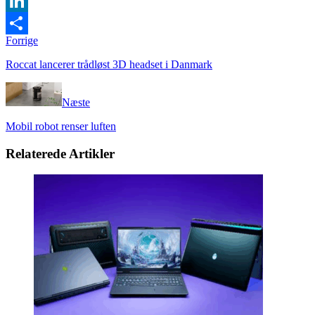
Twitter
LinkedIn
Forrige
Share
Roccat lancerer trådløst 3D headset i Danmark
Næste
Mobil robot renser luften
Relaterede Artikler