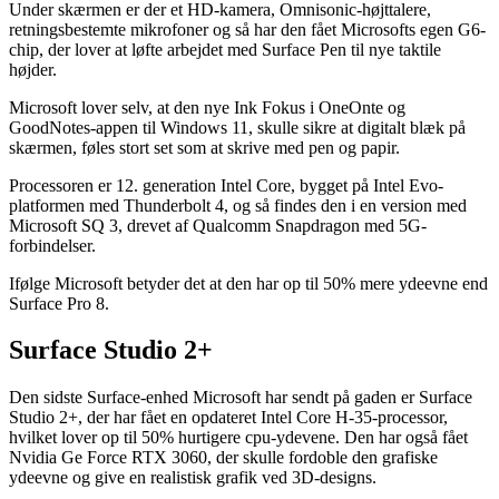
Under skærmen er der et HD-kamera, Omnisonic-højttalere,
retningsbestemte mikrofoner og så har den fået Microsofts egen G6-
chip, der lover at løfte arbejdet med Surface Pen til nye taktile
højder.
Microsoft lover selv, at den nye Ink Fokus i OneOnte og
GoodNotes-appen til Windows 11, skulle sikre at digitalt blæk på
skærmen, føles stort set som at skrive med pen og papir.
Processoren er 12. generation Intel Core, bygget på Intel Evo-
platformen med Thunderbolt 4, og så findes den i en version med
Microsoft SQ 3, drevet af Qualcomm Snapdragon med 5G-
forbindelser.
Ifølge Microsoft betyder det at den har op til 50% mere ydeevne end
Surface Pro 8.
Surface Studio 2+
Den sidste Surface-enhed Microsoft har sendt på gaden er Surface
Studio 2+, der har fået en opdateret Intel Core H-35-processor,
hvilket lover op til 50% hurtigere cpu-ydevene. Den har også fået
Nvidia Ge Force RTX 3060, der skulle fordoble den grafiske
ydeevne og give en realistisk grafik ved 3D-designs.