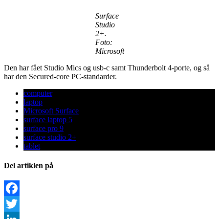
Surface
Studio
2+.
Foto:
Microsoft
Den har fået Studio Mics og usb-c samt Thunderbolt 4-porte, og så
har den Secured-core PC-standarder.
computer
laptop
Microsoft Surface
surface laptop 5
surface pro 9
surface studio 2+
tablet
Del artiklen på
Facebook