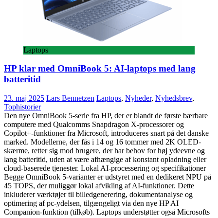
Laptops
HP klar med OmniBook 5: AI-laptops med lang
batteritid
23. maj 2025
Lars Bennetzen
Laptops
,
Nyheder
,
Nyhedsbrev
,
Tophistorier
Den nye OmniBook 5-serie fra HP, der er blandt de første bærbare
computere med Qualcomms Snapdragon X-processorer og
Copilot+-funktioner fra Microsoft, introduceres snart på det danske
marked. Modellerne, der fås i 14 og 16 tommer med 2K OLED-
skærme, retter sig mod brugere, der har behov for høj ydeevne og
lang batteritid, uden at være afhængige af konstant opladning eller
cloud-baserede tjenester. Lokal AI-processering og specifikationer
Begge OmniBook 5-varianter er udstyret med en dedikeret NPU på
45 TOPS, der muliggør lokal afvikling af AI-funktioner. Dette
inkluderer værktøjer til billedgenerering, dokumentanalyse og
optimering af pc-ydelsen, tilgængeligt via den nye HP AI
Companion-funktion (tilkøb). Laptops understøtter også Microsofts