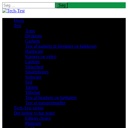
Søg
efter:
Hjem
Test
Apps
Desktops
Gadgets
Test af gadgets til hjemmet og køkkenet
Hardware
Kamera og video
Laptops
Sikkerhed
Smartphones
Software
Spil
Tablets
Tilbehør
Test af headsets og højttalere
Test af transportmidler
Tech-Test mener
Det bedste vi har testet
Editors choice
Platinum