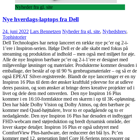
Nyheder fra gl. site
Nye hverdags-laptops fra Dell
24. juni 2022
Lars Bennetzen
Nyheder fra gl. site
,
Nyhedsbrev
,
Tophistorier
Dell Technologies har netop lanceret en række nye pc’er og 2-i-
1’ere i Inspiron-serien. Ifølge Dell er de alle skabt med fokus på
streaming og produktion af indhold – men også med miljøet for øje.
Alle de nye Inspiron bærbare pc’er og 2-i-1’ere er designet med
miljøvenlige løsninger og materialer. Produkterne kommer desuden i
emballage, der består af op til 90 % genbrugsmaterialer – og så er de
også EPEAT Silver-registrerede. Blandt de nye lanceringer er en ny
Inspiron 16 Plus til dem der ønsker kraftfuld ydeevne for at udleve
deres passion, og som ønsker at bringe deres kreative projekter ud i
livet og dele dem med omverden. Den nye Inspiron 16 Plus
kommer i en 16:10-formfaktor med en skærm i op til 3K-opløsning.
Den har både Dolby Vision og Dolby Atmos, og den bærbare pc
kommer med Quad-højttalere, hvor to er opadgående og to er
nedadgående. Den nye Inspiron 16 Plus har desuden et indbygget
FHD-webcam med støjreduktion og bredt dynamisk område, der
lover skarpe detaljer. Inspiron 16 Plus er også udstyret med
ComfortView Plus-hardware, der reducerer det blå lys. Pc’en
kommer med 12. generation Intel Core H-Seriens processorer og