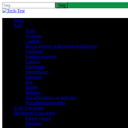
Søg
efter:
Hjem
Test
Apps
Desktops
Gadgets
Test af gadgets til hjemmet og køkkenet
Hardware
Kamera og video
Laptops
Sikkerhed
Smartphones
Software
Spil
Tablets
Tilbehør
Test af headsets og højttalere
Test af transportmidler
Tech-Test mener
Det bedste vi har testet
Editors choice
Platinum