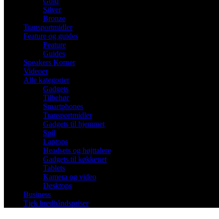
Gold
Silver
Bronze
Transportmidler
Feature og guides
Feature
Guides
Speakers Korner
Videoer
Alle kategorier
Gadgets
Tilbehør
Smartphones
Transportmidler
Gadgets til hjemmet
Spil
Laptops
Headsets og højttalere
Gadgets til køkkenet
Tablets
Kamera og video
Desktops
Business
Tjek bredbåndspriser