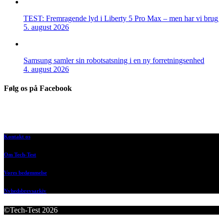
TEST: Fremragende lyd i Liberty 5 Pro Max – men har vi brug f
5. august 2026
Samsung samler sin robotsatsning i en ny forretningsenhed
4. august 2026
Følg os på Facebook
Kontakt os
Om Tech-Test
Vores bedømmelse
Nyhedsbrevsarkiv
©Tech-Test 2026