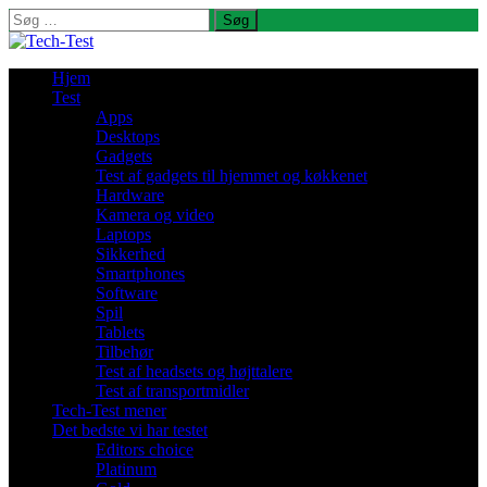
Søg
efter:
Hjem
Test
Apps
Desktops
Gadgets
Test af gadgets til hjemmet og køkkenet
Hardware
Kamera og video
Laptops
Sikkerhed
Smartphones
Software
Spil
Tablets
Tilbehør
Test af headsets og højttalere
Test af transportmidler
Tech-Test mener
Det bedste vi har testet
Editors choice
Platinum