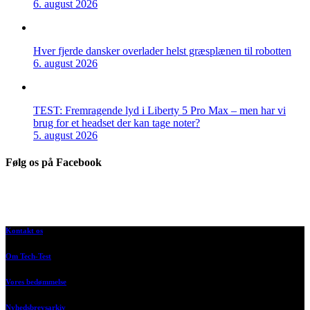
6. august 2026
Hver fjerde dansker overlader helst græsplænen til robotten
6. august 2026
TEST: Fremragende lyd i Liberty 5 Pro Max – men har vi
brug for et headset der kan tage noter?
5. august 2026
Følg os på Facebook
Kontakt os
Om Tech-Test
Vores bedømmelse
Nyhedsbrevsarkiv