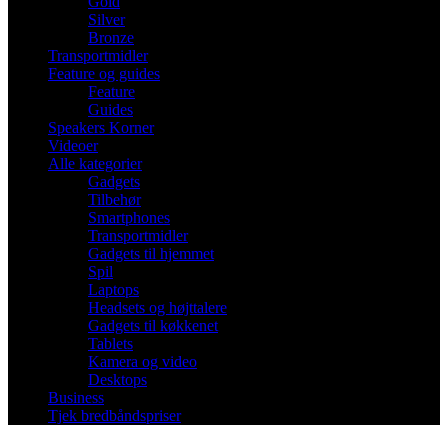
Gold
Silver
Bronze
Transportmidler
Feature og guides
Feature
Guides
Speakers Korner
Videoer
Alle kategorier
Gadgets
Tilbehør
Smartphones
Transportmidler
Gadgets til hjemmet
Spil
Laptops
Headsets og højttalere
Gadgets til køkkenet
Tablets
Kamera og video
Desktops
Business
Tjek bredbåndspriser