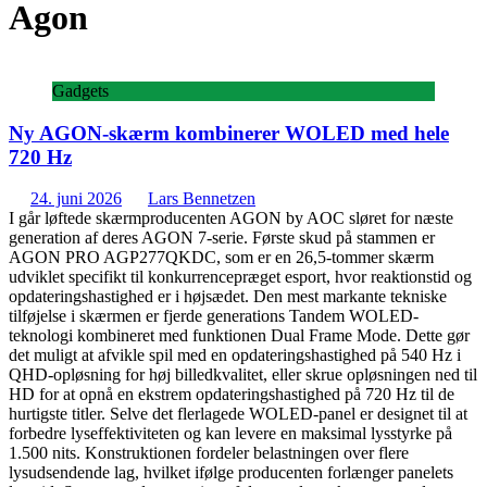
Agon
Gadgets
Ny AGON-skærm kombinerer WOLED med hele
720 Hz
24. juni 2026
Lars Bennetzen
I går løftede skærmproducenten AGON by AOC sløret for næste
generation af deres AGON 7-serie. Første skud på stammen er
AGON PRO AGP277QKDC, som er en 26,5-tommer skærm
udviklet specifikt til konkurrencepræget esport, hvor reaktionstid og
opdateringshastighed er i højsædet. Den mest markante tekniske
tilføjelse i skærmen er fjerde generations Tandem WOLED-
teknologi kombineret med funktionen Dual Frame Mode. Dette gør
det muligt at afvikle spil med en opdateringshastighed på 540 Hz i
QHD-opløsning for høj billedkvalitet, eller skrue opløsningen ned til
HD for at opnå en ekstrem opdateringshastighed på 720 Hz til de
hurtigste titler. Selve det flerlagede WOLED-panel er designet til at
forbedre lyseffektiviteten og kan levere en maksimal lysstyrke på
1.500 nits. Konstruktionen fordeler belastningen over flere
lysudsendende lag, hvilket ifølge producenten forlænger panelets