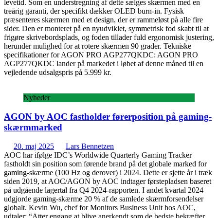
levetid. Som en understregning af dette sælges skærmen med en
treårig garanti, der specifikt dækker OLED burn-in. Fysisk
præsenteres skærmen med et design, der er rammeløst på alle fire
sider. Den er monteret på en nyudviklet, symmetrisk fod skabt til at
frigøre skrivebordsplads, og foden tillader fuld ergonomisk justering,
herunder mulighed for at rotere skærmen 90 grader. Tekniske
specifikationer for AGON PRO AGP277QKDC: AGON PRO
AGP277QKDC lander på markedet i løbet af denne måned til en
vejledende udsalgspris på 5.999 kr.
Nyheder
AGON by AOC fastholder førerposition på gaming-
skærmmarked
20. maj 2025
Lars Bennetzen
AOC har ifølge IDC’s Worldwide Quarterly Gaming Tracker
fastholdt sin position som førende brand på det globale marked for
gaming-skærme (100 Hz og derover) i 2024. Dette er sjette år i træk
siden 2019, at AOC/AGON by AOC indtager førstepladsen baseret
på udgående lagertal fra Q4 2024-rapporten. I andet kvartal 2024
udgjorde gaming-skærme 20 % af de samlede skærmforsendelser
globalt. Kevin Wu, chef for Monitors Business Unit hos AOC,
udtaler: “Atter engang at blive anerkendt som de bedste bekræfter