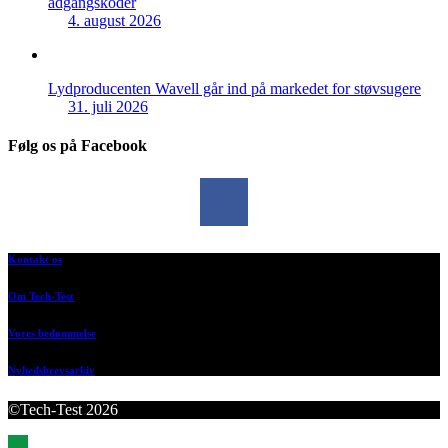
adgangskoder
4. august 2026
Lydproducenten Wavell går ind på markedet for støvsugere
31. juli 2026
Følg os på Facebook
Kontakt os
Om Tech-Test
Vores bedømmelse
Nyhedsbrevsarkiv
©Tech-Test 2026