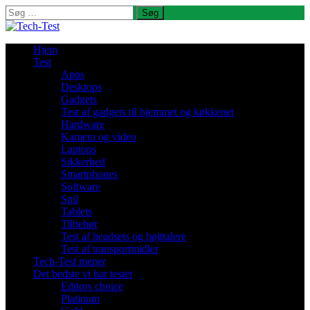
Søg
efter:
Hjem
Test
Apps
Desktops
Gadgets
Test af gadgets til hjemmet og køkkenet
Hardware
Kamera og video
Laptops
Sikkerhed
Smartphones
Software
Spil
Tablets
Tilbehør
Test af headsets og højttalere
Test af transportmidler
Tech-Test mener
Det bedste vi har testet
Editors choice
Platinum