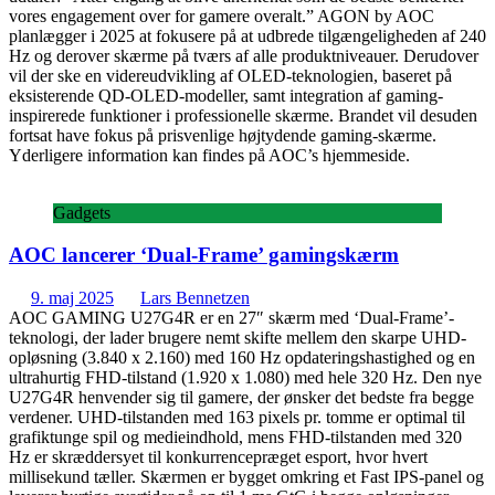
vores engagement over for gamere overalt.” AGON by AOC
planlægger i 2025 at fokusere på at udbrede tilgængeligheden af 240
Hz og derover skærme på tværs af alle produktniveauer. Derudover
vil der ske en videreudvikling af OLED-teknologien, baseret på
eksisterende QD-OLED-modeller, samt integration af gaming-
inspirerede funktioner i professionelle skærme. Brandet vil desuden
fortsat have fokus på prisvenlige højtydende gaming-skærme.
Yderligere information kan findes på AOC’s hjemmeside.
Gadgets
AOC lancerer ‘Dual-Frame’ gamingskærm
9. maj 2025
Lars Bennetzen
AOC GAMING U27G4R er en 27″ skærm med ‘Dual-Frame’-
teknologi, der lader brugere nemt skifte mellem den skarpe UHD-
opløsning (3.840 x 2.160) med 160 Hz opdateringshastighed og en
ultrahurtig FHD-tilstand (1.920 x 1.080) med hele 320 Hz. Den nye
U27G4R henvender sig til gamere, der ønsker det bedste fra begge
verdener. UHD-tilstanden med 163 pixels pr. tomme er optimal til
grafiktunge spil og medieindhold, mens FHD-tilstanden med 320
Hz er skræddersyet til konkurrencepræget esport, hvor hvert
millisekund tæller. Skærmen er bygget omkring et Fast IPS-panel og