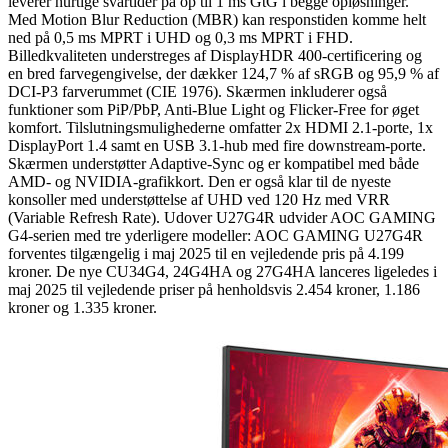
leverer hurtige svartider på op til 1 ms GtG i begge opløsninger.
Med Motion Blur Reduction (MBR) kan responstiden komme helt
ned på 0,5 ms MPRT i UHD og 0,3 ms MPRT i FHD.
Billedkvaliteten understreges af DisplayHDR 400-certificering og
en bred farvegengivelse, der dækker 124,7 % af sRGB og 95,9 % af
DCI-P3 farverummet (CIE 1976). Skærmen inkluderer også
funktioner som PiP/PbP, Anti-Blue Light og Flicker-Free for øget
komfort. Tilslutningsmulighederne omfatter 2x HDMI 2.1-porte, 1x
DisplayPort 1.4 samt en USB 3.1-hub med fire downstream-porte.
Skærmen understøtter Adaptive-Sync og er kompatibel med både
AMD- og NVIDIA-grafikkort. Den er også klar til de nyeste
konsoller med understøttelse af UHD ved 120 Hz med VRR
(Variable Refresh Rate). Udover U27G4R udvider AOC GAMING
G4-serien med tre yderligere modeller: AOC GAMING U27G4R
forventes tilgængelig i maj 2025 til en vejledende pris på 4.199
kroner. De nye CU34G4, 24G4HA og 27G4HA lanceres ligeledes i
maj 2025 til vejledende priser på henholdsvis 2.454 kroner, 1.186
kroner og 1.335 kroner.