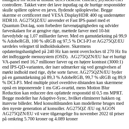
controllere. Takket være det lave inputlag og de hurtige responstider
skulle spillere opleve en jævn, flydende spiloplevelse. Begge
skærme er certificeret med VESA DisplayHDR 400 og understøtter
HDR10. AG275QZ/EU anvender et Fast IPS-panel med et
Quantum Dot-lag, som forbedrer farvenøjagtigheden og udvider
farveskalaen for at gengive rige, mættede farver med 10-bit
farvedybde og 1,07 milliarder farver. Med en gamutdækning på 99,9
% AdobeRGB, 100 % sRGB og 97,5 % DCI-P3 er AG275QZ/EU
særdeles velegnet til indholdsskabere. Skærmens
opdateringshastighed på 240 Hz kan nemt overclockes til 270 Hz fra
det indbyggede menusystem (OSD). AG275QZN/EU har et hurtigt
VA-panel med 16,7 millioner farver og en højere kontrast (3000:1)
end IPS-QD-varianten, der især udmærker sig ved gengivelsen af
mørkt indhold med rige, dybe sorte farver. AG275QZN/EU byder
på en gamutdækning på 89,3 % AdobeRGB, 99,7 % sRGB og 89,9
% DCI-P3. Med multiple pixel overdrive-tilstanden kan skærmene
opnå en imponerende 1 ms GtG-svartid, mens Motion Blur
Reduction kan reducere den opfattede responstid til 0,5 ms MPRT.
Begge modeller har Adaptive-Sync, hvilket eliminerer hakken og
iturevne billeder. Med konsoltilstanden kan modellerne bruges med
den nyeste generation af konsoller. AG275QZ /EU og AGON
AG275QZN/EU vil være tilgængelige fra november 2022 til priser
på omkring 5.700 kroner og 4.089 kroner