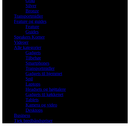
Gold
Silver
Bronze
Transportmidler
Feature og guides
Feature
Guides
Speakers Korner
Videoer
Alle kategorier
Gadgets
Tilbehør
Smartphones
Transportmidler
Gadgets til hjemmet
Spil
Laptops
Headsets og højttalere
Gadgets til køkkenet
Tablets
Kamera og video
Desktops
Business
Tjek bredbåndspriser