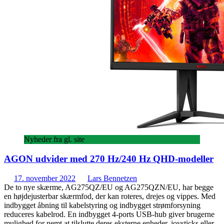
Nyheder fra gl. site
AGON udvider med 270 Hz/240 Hz QHD-modeller
17. november 2022
Lars Bennetzen
De to nye skærme, AG275QZ/EU og AG275QZN/EU, har begge
en højdejusterbar skærmfod, der kan roteres, drejes og vippes. Med
indbygget åbning til kabelstyring og indbygget strømforsyning
reduceres kabelrod. En indbygget 4-ports USB-hub giver brugerne
mulighed for nemt at tilslutte deres eksterne enheder, joysticks eller