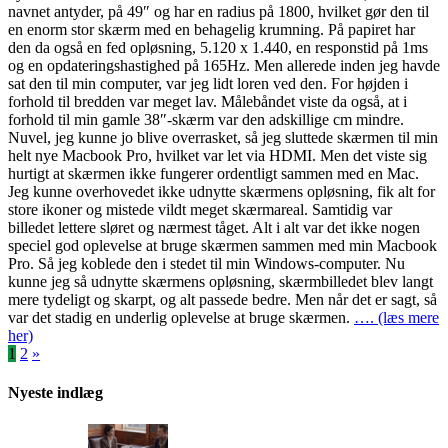
navnet antyder, på 49″ og har en radius på 1800, hvilket gør den til
en enorm stor skærm med en behagelig krumning. På papiret har
den da også en fed opløsning, 5.120 x 1.440, en responstid på 1ms
og en opdateringshastighed på 165Hz. Men allerede inden jeg havde
sat den til min computer, var jeg lidt loren ved den. For højden i
forhold til bredden var meget lav. Målebåndet viste da også, at i
forhold til min gamle 38″-skærm var den adskillige cm mindre.
Nuvel, jeg kunne jo blive overrasket, så jeg sluttede skærmen til min
helt nye Macbook Pro, hvilket var let via HDMI. Men det viste sig
hurtigt at skærmen ikke fungerer ordentligt sammen med en Mac.
Jeg kunne overhovedet ikke udnytte skærmens opløsning, fik alt for
store ikoner og mistede vildt meget skærmareal. Samtidig var
billedet lettere sløret og nærmest tåget. Alt i alt var det ikke nogen
speciel god oplevelse at bruge skærmen sammen med min Macbook
Pro. Så jeg koblede den i stedet til min Windows-computer. Nu
kunne jeg så udnytte skærmens opløsning, skærmbilledet blev langt
mere tydeligt og skarpt, og alt passede bedre. Men når det er sagt, så
var det stadig en underlig oplevelse at bruge skærmen.
…. (læs mere
her)
Indlægsinddeling
1
2
»
Nyeste indlæg