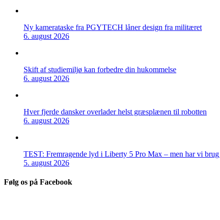
Ny kamerataske fra PGYTECH låner design fra militæret
6. august 2026
Skift af studiemiljø kan forbedre din hukommelse
6. august 2026
Hver fjerde dansker overlader helst græsplænen til robotten
6. august 2026
TEST: Fremragende lyd i Liberty 5 Pro Max – men har vi brug f
5. august 2026
Følg os på Facebook