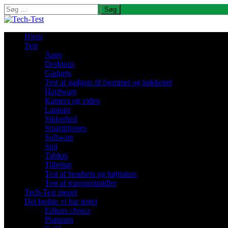
Søg
efter:
Hjem
Test
Apps
Desktops
Gadgets
Test af gadgets til hjemmet og køkkenet
Hardware
Kamera og video
Laptops
Sikkerhed
Smartphones
Software
Spil
Tablets
Tilbehør
Test af headsets og højttalere
Test af transportmidler
Tech-Test mener
Det bedste vi har testet
Editors choice
Platinum