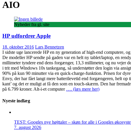
AIO
Nyheder fra gl. site
HP udfordrer Apple
18. oktober 2016
Lars Bennetzen
I sidste uge lancerede HP en ny generation af high-end computere, o
De modeller HP sendte på gaden var en helt ny tablet/laptop, en rendy
millimeter tyndere end dens forgænger, 13,3 millimeter, og nu vejer d
i trit med Windows 10s tankegang, så understøtter den login via ansigts
90% på kun 90 minutter via en quick-charge-funktion. Prisen for dyr
Envy, der har fået langt mere batterilevetid end forgængeren, helt op t
kant’ og det er muligt at få den som en touch-skærm. Den har fremad
på 6.799 kroner. Alt-i-et computer
…. (læs mere her)
Nyeste indlæg
TEST: Googles nye højttaler – skøn for alle i Googles økosyst
7. august 2026