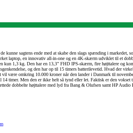
g de kunne sagtens ende med at skabe den slags spænding i markedet, 
rket laptop, en innovativ all-in-one og en 4K-skærm udviklet til et dob
en kun 1,3 kg. Den har en 13,3” FHD IPS-skærm, fire højttalere og komm
genkendelse, og den har op til 15 timers batterilevetid. Hvad der virkel
et vil være omkring 10.000 kroner når den lander i Danmark til novemb
il 14 timer. Men den er ikke helt så tynd eller let. Faktisk er den vokse
rettede dobbelte højttalere med lyd fra Bang & Olufsen samt HP Audio B
em