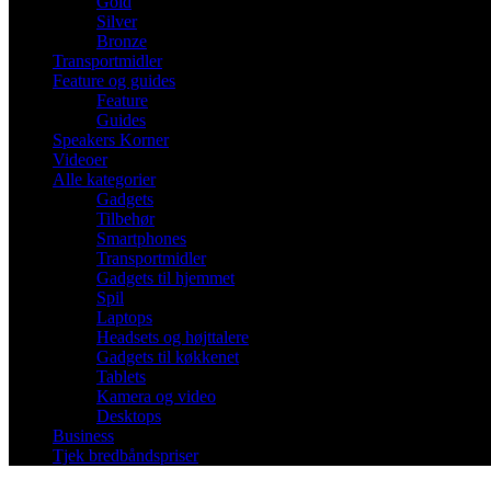
Gold
Silver
Bronze
Transportmidler
Feature og guides
Feature
Guides
Speakers Korner
Videoer
Alle kategorier
Gadgets
Tilbehør
Smartphones
Transportmidler
Gadgets til hjemmet
Spil
Laptops
Headsets og højttalere
Gadgets til køkkenet
Tablets
Kamera og video
Desktops
Business
Tjek bredbåndspriser