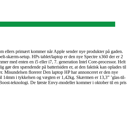
som ellers primært kommer når Apple sender nye produkter på gaden.
belt-skærm-setup. HPs tablet/laptop er den nye Spectre x360 der er 2
er med enten en i5 eller i7, 7. generation Intel Core-processor. Helt
ig gør den spændende på batterisiden er, at den faktisk kan oplades til
er. Misundelsen florerer Den laptop HP har annonceret er den nye
t til 14mm i tykkelsen og vægten er 1,42kg. Skærmen er 13,3” ’glas-til-
oost-teknologi. De første Envy-modeller kommer i oktober til en pris