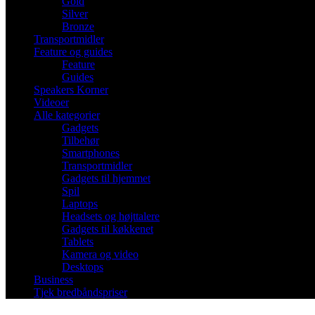
Gold
Silver
Bronze
Transportmidler
Feature og guides
Feature
Guides
Speakers Korner
Videoer
Alle kategorier
Gadgets
Tilbehør
Smartphones
Transportmidler
Gadgets til hjemmet
Spil
Laptops
Headsets og højttalere
Gadgets til køkkenet
Tablets
Kamera og video
Desktops
Business
Tjek bredbåndspriser