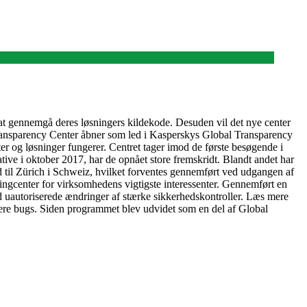
at gennemgå deres løsningers kildekode. Desuden vil det nye center
Transparency Center åbner som led i Kasperskys Global Transparency
 og løsninger fungerer. Centret tager imod de første besøgende i
ive i oktober 2017, har de opnået store fremskridt. Blandt andet har
d til Zürich i Schweiz, hvilket forventes gennemført ved udgangen af
ngcenter for virksomhedens vigtigste interessenter. Gennemført en
od uautoriserede ændringer af stærke sikkerhedskontroller. Læs mere
ere bugs. Siden programmet blev udvidet som en del af Global