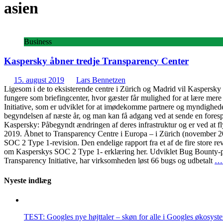
asien
Business
Kaspersky åbner tredje Transparency Center
15. august 2019
Lars Bennetzen
Ligesom i de to eksisterende centre i Zürich og Madrid vil Kaspersky
fungere som briefingcenter, hvor gæster får mulighed for at lære me
Initiative, som er udviklet for at imødekomme partnere og myndighed
begyndelsen af næste år, og man kan få adgang ved at sende en foresp
Kaspersky: Påbegyndt ændringen af deres infrastruktur og er ved at f
2019. Åbnet to Transparency Centre i Europa – i Zürich (november 201
SOC 2 Type 1-revision. Den endelige rapport fra et af de fire store r
om Kasperskys SOC 2 Type 1- erklæring her. Udviklet Bug Bounty-pro
Transparency Initiative, har virksomheden løst 66 bugs og udbetalt
….
Nyeste indlæg
TEST: Googles nye højttaler – skøn for alle i Googles økosyst