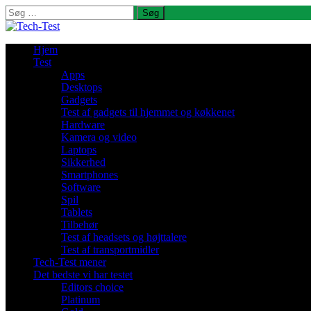
Søg
efter:
Hjem
Test
Apps
Desktops
Gadgets
Test af gadgets til hjemmet og køkkenet
Hardware
Kamera og video
Laptops
Sikkerhed
Smartphones
Software
Spil
Tablets
Tilbehør
Test af headsets og højttalere
Test af transportmidler
Tech-Test mener
Det bedste vi har testet
Editors choice
Platinum