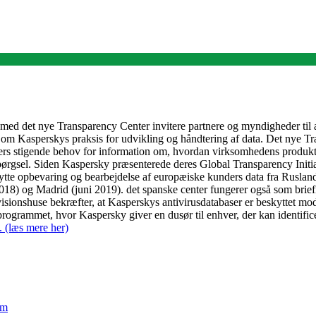
 med det nye Transparency Center invitere partnere og myndigheder til 
re om Kasperskys praksis for udvikling og håndtering af data. Det nye 
ers stigende behov for information om, hvordan virksomhedens produkter
ørgsel. Siden Kaspersky præsenterede deres Global Transparency Initiat
lytte opbevaring og bearbejdelse af europæiske kunders data fra Ruslan
8) og Madrid (juni 2019). det spanske center fungerer også som briefi
evisionshuse bekræfter, at Kasperskys antivirusdatabaser er beskyttet m
grammet, hvor Kaspersky giver en dusør til enhver, der kan identific
 (læs mere her)
em