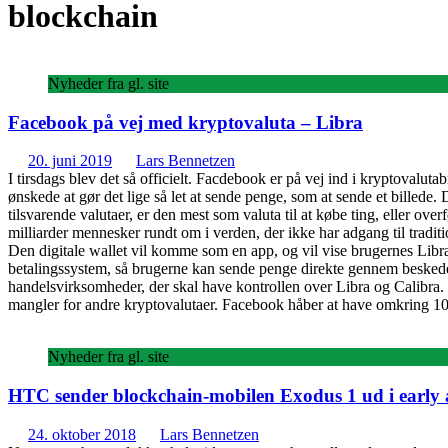
blockchain
Nyheder fra gl. site
Facebook på vej med kryptovaluta – Libra
20. juni 2019
Lars Bennetzen
I tirsdags blev det så officielt. Facdebook er på vej ind i kryptovalu
ønskede at gør det lige så let at sende penge, som at sende et billede
tilsvarende valutaer, er den mest som valuta til at købe ting, eller ov
milliarder mennesker rundt om i verden, der ikke har adgang til tradit
Den digitale wallet vil komme som en app, og vil vise brugernes Libra
betalingssystem, så brugerne kan sende penge direkte gennem beskeder.
handelsvirksomheder, der skal have kontrollen over Libra og Calibra. En
mangler for andre kryptovalutaer. Facebook håber at have omkring 100
Nyheder fra gl. site
HTC sender blockchain-mobilen Exodus 1 ud i early 
24. oktober 2018
Lars Bennetzen