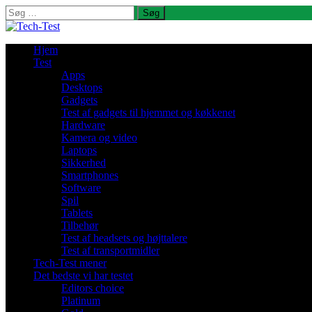
Søg
efter:
Hjem
Test
Apps
Desktops
Gadgets
Test af gadgets til hjemmet og køkkenet
Hardware
Kamera og video
Laptops
Sikkerhed
Smartphones
Software
Spil
Tablets
Tilbehør
Test af headsets og højttalere
Test af transportmidler
Tech-Test mener
Det bedste vi har testet
Editors choice
Platinum