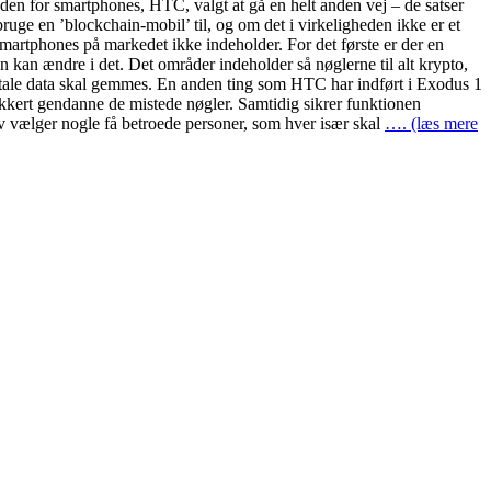
en for smartphones, HTC, valgt at gå en helt anden vej – de satser
uge en ’blockchain-mobil’ til, og om det i virkeligheden ikke er et
martphones på markedet ikke indeholder. For det første er der en
 kan ændre i det. Det områder indeholder så nøglerne til alt krypto,
itale data skal gemmes. En anden ting som HTC har indført i Exodus 1
ikkert gendanne de mistede nøgler. Samtidig sikrer funktionen
elv vælger nogle få betroede personer, som hver især skal
…. (læs mere