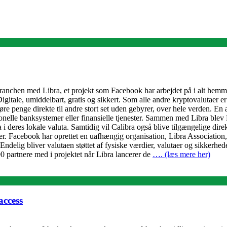
tabranchen med Libra, et projekt som Facebook har arbejdet på i alt hemm
. Digitale, umiddelbart, gratis og sikkert. Som alle andre kryptovalutae
erføre penge direkte til andre stort set uden gebyrer, over hele verden. 
ionelle banksystemer eller finansielle tjenester. Sammen med Libra blev
 i deres lokale valuta. Samtidig vil Calibra også blive tilgængelige d
 Facebook har oprettet en uafhængig organisation, Libra Association, de
delig bliver valutaen støttet af fysiske værdier, valutaer og sikkerheder
 partnere med i projektet når Libra lancerer de
…. (læs mere her)
access