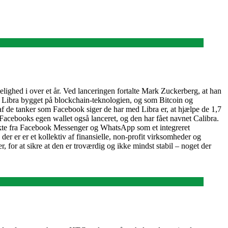
elighed i over et år. Ved lanceringen fortalte Mark Zuckerberg, at han
r er Libra bygget på blockchain-teknologien, og som Bitcoin og
En af de tanker som Facebook siger de har med Libra er, at hjælpe de 1,7
 Facebooks egen wallet også lanceret, og den har fået navnet Calibra.
irekte fra Facebook Messenger og WhatsApp som et integreret
r er er et kollektiv af finansielle, non-profit virksomheder og
, for at sikre at den er troværdig og ikke mindst stabil – noget der