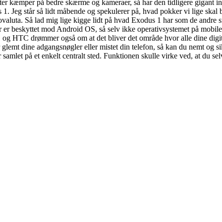
r kæmper på bedre skærme og kameraer, så har den tidligere gigant ind
Jeg står så lidt måbende og spekulerer på, hvad pokker vi lige skal br
ovaluta. Så lad mig lige kigge lidt på hvad Exodus 1 har som de andre s
er er beskyttet mod Android OS, så selv ikke operativsystemet på mobilen
T), og HTC drømmer også om at det bliver det område hvor alle dine dig
 glemt dine adgangsnøgler eller mistet din telefon, så kan du nemt og s
samlet på et enkelt centralt sted. Funktionen skulle virke ved, at du s