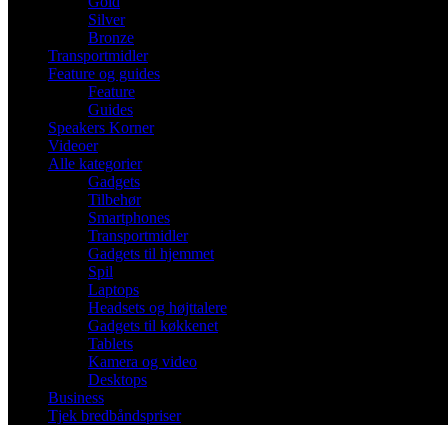
Gold
Silver
Bronze
Transportmidler
Feature og guides
Feature
Guides
Speakers Korner
Videoer
Alle kategorier
Gadgets
Tilbehør
Smartphones
Transportmidler
Gadgets til hjemmet
Spil
Laptops
Headsets og højttalere
Gadgets til køkkenet
Tablets
Kamera og video
Desktops
Business
Tjek bredbåndspriser