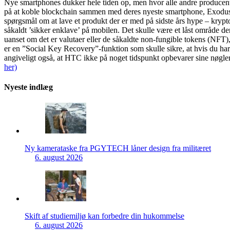
Nye smartphones dukker hele tiden op, men hvor alle andre producente
på at koble blockchain sammen med deres nyeste smartphone, Exodus 1. 
spørgsmål om at lave et produkt der er med på sidste års hype – krypt
såkaldt ’sikker enklave’ på mobilen. Det skulle være et låst område d
uanset om det er valutaer eller de såkaldte non-fungible tokens (NF
er en ”Social Key Recovery”-funktion som skulle sikre, at hvis du har
angiveligt også, at HTC ikke på noget tidspunkt opbevarer sine nøgler 
her)
Nyeste indlæg
Ny kamerataske fra PGYTECH låner design fra militæret
6. august 2026
Skift af studiemiljø kan forbedre din hukommelse
6. august 2026