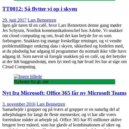
TT0012: Så flytter vi op i skyen
29. juni 2017
Lars Bennetzen
Igen går turen til en café, hvor Lars Bennetzen denne gang møder
Jes Schyum, Nordisk kommunikationschef hos Adobe. Vi snakker
om cloud computing og om, hvad det kan betyde for os som
forbrugere. Snakken tog mange forskellige retninger, og vi vendte
problemstillinger omkring data i skyen, sikkerhed og fordelen med,
at du pludselig har adgang til programmer du normalt ikke ville have
adgang til. Som nævnt så foregår snakken på en café, og det betyder
at der lidt baggrundsstøj, men lyt med og hør hvad Jes har at sige om
Cloud Computing.
Nyheder fra gl. site
Nyt fra Microsoft: Office 365 får ny Microsoft Teams
3. november 2016
Lars Bennetzen
Samarbejde i grupper og på tværs af grupper er en naturlig del af
arbejdsdagen for langt de fleste mennesker, og vi har alle vores
foretrukne måder at arbejde på. Office 365 har 85 millioner aktive
brugere hver måned, som har glæde af kombinationen af sikre og