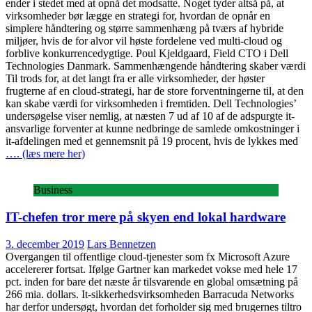
ender i stedet med at opnå det modsatte. Noget tyder altså på, at
virksomheder bør lægge en strategi for, hvordan de opnår en
simplere håndtering og større sammenhæng på tværs af hybride
miljøer, hvis de for alvor vil høste fordelene ved multi-cloud og
forblive konkurrencedygtige. Poul Kjeldgaard, Field CTO i Dell
Technologies Danmark. Sammenhængende håndtering skaber værdi
Til trods for, at det langt fra er alle virksomheder, der høster
frugterne af en cloud-strategi, har de store forventningerne til, at den
kan skabe værdi for virksomheden i fremtiden. Dell Technologies’
undersøgelse viser nemlig, at næsten 7 ud af 10 af de adspurgte it-
ansvarlige forventer at kunne nedbringe de samlede omkostninger i
it-afdelingen med et gennemsnit på 19 procent, hvis de lykkes med
…. (læs mere her)
Business
IT-chefen tror mere på skyen end lokal hardware
3. december 2019
Lars Bennetzen
Overgangen til offentlige cloud-tjenester som fx Microsoft Azure
accelererer fortsat. Ifølge Gartner kan markedet vokse med hele 17
pct. inden for bare det næste år tilsvarende en global omsætning på
266 mia. dollars. It-sikkerhedsvirksomheden Barracuda Networks
har derfor undersøgt, hvordan det forholder sig med brugernes tiltro