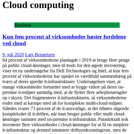
Cloud computing
Business
Kun fem procent af virksomheder høster fordelene
ved cloud
9. juli 2020
Lars Bennetzen
64 procent af virksomhederne planlagde i 2019 at bruge flere penge
på public cloud-løsninger, men til trods for den øgede investering,
viser en ny undersøgelse fra Dell Technologies og Intel, at kun fem
procent af virksomhederne har opnået en værdifuld sammenhæng på
tværs af deres spredte it-infrastrukturer. Undersøgelsen viser, at
mange virksomheder fortsætter med at bygge videre på deres on-
premise it-miljøer samtidig med, at de flytter flere arbejdsmængder
op i skyen. Det fragmenterer it-infrastrukturen, så virksomhederne
ender med at kæmpe med alt for komplekse multi-cloud-miljøer.
Således svarer 73 procent af de it-ansvarlige, at der tilføres stigende
kompleksitet til it-driften, når man bruger public eller multi cloud-
løsninger sammen med on-premise it-infrastruktur. Paradoksalt nok
investerer flere virksomheder i cloud-løsninger for at få en simplere
it-infrastruktur og dermed minimere driftsomkostningerne, men de