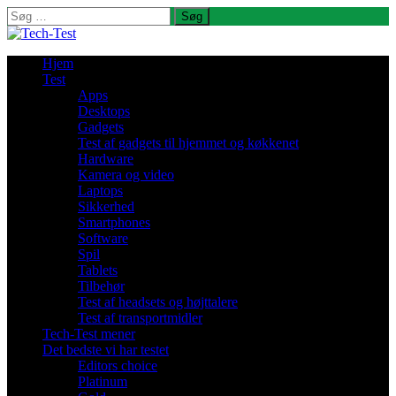
Søg
efter:
Hjem
Test
Apps
Desktops
Gadgets
Test af gadgets til hjemmet og køkkenet
Hardware
Kamera og video
Laptops
Sikkerhed
Smartphones
Software
Spil
Tablets
Tilbehør
Test af headsets og højttalere
Test af transportmidler
Tech-Test mener
Det bedste vi har testet
Editors choice
Platinum