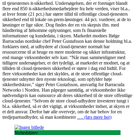
til tjenesternes it-sikkerhed. Undersøgelsen, der er foretaget blandt
flere end 850 it-sikkerhedsmedarbejdere fra hele verden, viser bl.a.,
at hver femte (21 pct.) har større tillid til offentlige cloud-tjenesters
sikkerhed end til lokale on-prem-løsninger. 44 pct. vurderer, at de to
løsninger er lige sikre. Dog findes der en vis skepsis ifm. med
håndtering af følsomme oplysninger, som fx finansielle
informationer og kundedata, i skyen. Markedet modnes Ifølge
Barracudas nordiske chef Peter Gustafsson kan denne holdning bl.a.
forklares med, at udbydere af cloud-tjenester normalt har
ressourcerne til at bruge en mere moderne og sikker infrastruktur,
end mange virksomheder selv kan: “Når man sammenligner med
tidligere undersøgelser, er det tydeligt, at markedet er modnet, og at
tilliden til cloud-tjenesters sikkerhed er større i dag end hidtil. For
flere virksomheder kan det skyldes, at de store offentlige cloud-
tjenester udnytter den nyeste teknologi, som opfylder høje
sikkerhedskrav,” siger Peter Gustafsson, ansvarlig for Barracuda
Networks i Norden. Han påpeger samtidig, at virksomheder ikke
nødvendigvis kan outsource alt deres sikkerhed til de store offentlige
cloud-tjenester. “Selvom de store cloud-udbydere investerer tungt i
bl.a. sikkerhed, så er det vigtigt, at virksomheder indser, at skyen er
et delt ansvar. Derfor bør alle overveje, om de har behov for en
tredjepartsudbyder, så man kombinerer
…. (læs mere her)
Nyhedsbrev