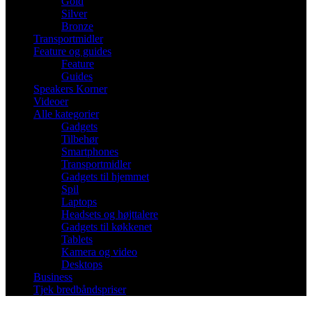
Gold
Silver
Bronze
Transportmidler
Feature og guides
Feature
Guides
Speakers Korner
Videoer
Alle kategorier
Gadgets
Tilbehør
Smartphones
Transportmidler
Gadgets til hjemmet
Spil
Laptops
Headsets og højttalere
Gadgets til køkkenet
Tablets
Kamera og video
Desktops
Business
Tjek bredbåndspriser