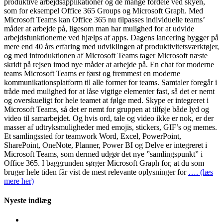
produktive arbejdsapplikationer og de mange fordele ved skyen,
som for eksempel Office 365 Groups og Microsoft Graph. Med
Microsoft Teams kan Office 365 nu tilpasses individuelle teams’
måder at arbejde på, ligesom man har mulighed for at udvide
arbejdsfunktionerne ved hjælps af apps. Dagens lancering bygger på
mere end 40 års erfaring med udviklingen af produktivitetsværktøjer,
og med introduktionen af Microsoft Teams tager Microsoft næste
skridt på rejsen imod nye måder at arbejde på. En chat for moderne
teams Microsoft Teams er først og fremmest en moderne
kommunikationsplatform til alle former for teams. Samtaler foregår i
tråde med mulighed for at låse vigtige elementer fast, så det er nemt
og overskueligt for hele teamet at følge med. Skype er integreret i
Microsoft Teams, så det er nemt for gruppen at tilføje både lyd og
video til samarbejdet. Og hvis ord, tale og video ikke er nok, er der
masser af udtryksmuligheder med emojis, stickers, GIF’s og memes.
Et samlingssted for teamwork Word, Excel, PowerPoint,
SharePoint, OneNote, Planner, Power BI og Delve er integreret i
Microsoft Teams, som dermed udgør det nye ”samlingspunkt” i
Office 365. I baggrunden sørger Microsoft Graph for, at du som
bruger hele tiden får vist de mest relevante oplysninger for
…. (læs
mere her)
Nyeste indlæg