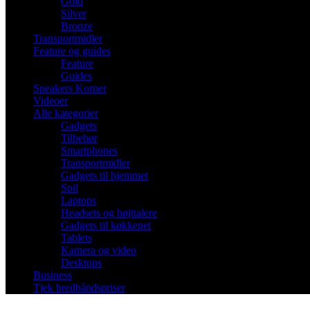
Gold
Silver
Bronze
Transportmidler
Feature og guides
Feature
Guides
Speakers Korner
Videoer
Alle kategorier
Gadgets
Tilbehør
Smartphones
Transportmidler
Gadgets til hjemmet
Spil
Laptops
Headsets og højttalere
Gadgets til køkkenet
Tablets
Kamera og video
Desktops
Business
Tjek bredbåndspriser