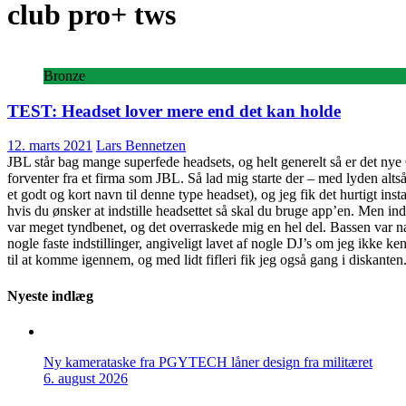
club pro+ tws
Bronze
TEST: Headset lover mere end det kan holde
12. marts 2021
Lars Bennetzen
JBL står bag mange superfede headsets, og helt generelt så er det nye C
forventer fra et firma som JBL. Så lad mig starte der – med lyden altså
et godt og kort navn til denne type headset), og jeg fik det hurtigt inst
hvis du ønsker at indstille headsettet så skal du bruge app’en. Men inde
var meget tyndbenet, og det overraskede mig en hel del. Bassen var n
nogle faste indstillinger, angiveligt lavet af nogle DJ’s om jeg ikke k
til at komme igennem, og med lidt fifleri fik jeg også gang i diskante
Nyeste indlæg
Ny kamerataske fra PGYTECH låner design fra militæret
6. august 2026