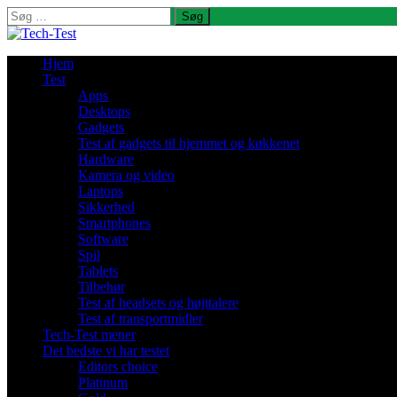
Søg
efter:
Hjem
Test
Apps
Desktops
Gadgets
Test af gadgets til hjemmet og køkkenet
Hardware
Kamera og video
Laptops
Sikkerhed
Smartphones
Software
Spil
Tablets
Tilbehør
Test af headsets og højttalere
Test af transportmidler
Tech-Test mener
Det bedste vi har testet
Editors choice
Platinum