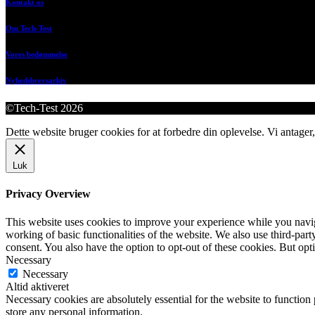
Kontakt os
Om Tech-Test
Vores bedømmelse
Nyhedsbrevsarkiv
©Tech-Test 2026
Dette website bruger cookies for at forbedre din oplevelse. Vi antager,
Luk
Privacy Overview
This website uses cookies to improve your experience while you navigat
working of basic functionalities of the website. We also use third-pa
consent. You also have the option to opt-out of these cookies. But op
Necessary
Necessary
Altid aktiveret
Necessary cookies are absolutely essential for the website to function 
store any personal information.