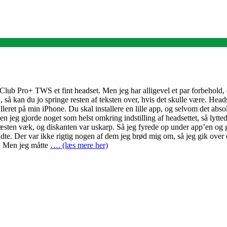
lub Pro+ TWS et fint headset. Men jeg har alligevel et par forbehold, og 
, så kan du jo springe resten af teksten over, hvis det skulle være. Head
alleret på min iPhone. Du skal installere en lille app, og selvom det abso
n jeg gjorde noget som helst omkring indstilling af headsettet, så lyttede
æsten væk, og diskanten var uskarp. Så jeg fyrede op under app’en og g
endte. Der var ikke rigtig nogen af dem jeg brød mig om, så jeg gik over 
n. Men jeg måtte
…. (læs mere her)