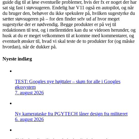
guide dig til at løse eventuelle problemer, hvis der fx er noget der har
sat sig fast i støvsugeren. Endelig har V11 også en autopilot, og når
du bruger den, behøver du ikke spekulere på, hvilken sugestyrke du
sætter støvsugeren på – for den finder selv ud af hvor meget
sugestyrke der er nødvendig. Begge produkter er på vej til
redaktionen til test, og i mellemtiden kan du se videoen herunder, og
husk at du er meget velkommen til at komme med kommentarer, og
eventuelt ønsker til, hvad vi skal teste de to produkter for (og måske
hvordan), når de dukker på.
Nyeste indlæg
TEST: Googles nye højttaler – skøn for alle i Googles
økosystem
7. august 2026
Ny kamerataske fra PGYTECH låner design fra militæret
6. august 2026