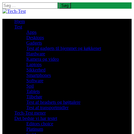
Søg
efter:
Hjem
Test
Apps
Desktops
Gadgets
Test af gadgets til hjemmet og køkkenet
Hardware
Kamera og video
Laptops
Sikkerhed
Smartphones
Software
Spil
Tablets
Tilbehør
Test af headsets og højttalere
Test af transportmidler
Tech-Test mener
Det bedste vi har testet
Editors choice
Platinum