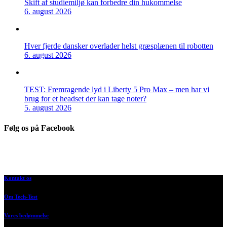
Skift af studiemiljø kan forbedre din hukommelse
6. august 2026
Hver fjerde dansker overlader helst græsplænen til robotten
6. august 2026
TEST: Fremragende lyd i Liberty 5 Pro Max – men har vi
brug for et headset der kan tage noter?
5. august 2026
Følg os på Facebook
Kontakt os
Om Tech-Test
Vores bedømmelse