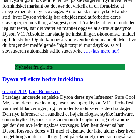
har Dyson godt nok ændret en del på støvsugeren. Lydniveauet er
formindsket markant og det gør det virkelig til en fornøjelse at
arbejde med den nye støvsuger. Automatisk sugestyrke Et andet
sted, hvor Dyson virkelig har arbejdet med at forbedre deres
støvsuger, er indstilling af sugestyrken. På alle de tidligere modeller
jeg har testet, har det været en manuel opgave at skifte sugestyrke.
Dyson V11 Absolute har stadig tre indstillinger, økonomisk, middel
og fuld styrke. Og du kan også stadig ændre dem manuelt. Men hvis
du bruger det medfølgende ’high torque’-mundstykke, så vil
støvsugeren automatisk skifte sugestyrke
…. (læs mere her)
Nyheder fra gl. site
Dyson vil sikre bedre indeklima
6. april 2019
Lars Bennetzen
I tirsdags lancerede engelske Dyson deres nye luftrenser, Pure Cool
Me, samt deres nye ledningsløse støvsuger, Dyson V11. Tech-Test
var med til lanceringen, og herunder kan du se en video fra dagen.
Den nye luftrenser er i sandhed et højteknologisk stykke hardware,
som udnytter Dysons store viden om luftstrømme, og det samme
gælder den nye ledningsløse støvsuger. Men herudover så har
Dyson forsynes deres V11 med et display, der ikke alene viser hvor
meget brugstid der er tilbage (ned på sekundet), men som også kan