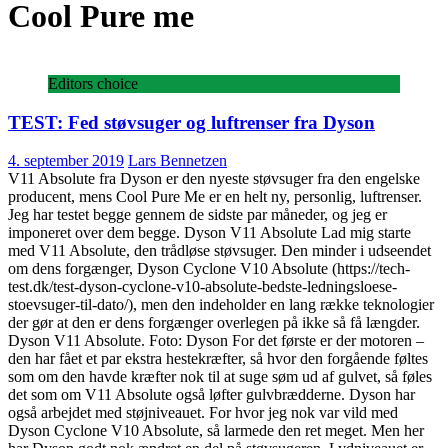
Cool Pure me
Editors choice
TEST: Fed støvsuger og luftrenser fra Dyson
4. september 2019
Lars Bennetzen
V11 Absolute fra Dyson er den nyeste støvsuger fra den engelske
producent, mens Cool Pure Me er en helt ny, personlig, luftrenser.
Jeg har testet begge gennem de sidste par måneder, og jeg er
imponeret over dem begge. Dyson V11 Absolute Lad mig starte
med V11 Absolute, den trådløse støvsuger. Den minder i udseendet
om dens forgænger, Dyson Cyclone V10 Absolute (https://tech-
test.dk/test-dyson-cyclone-v10-absolute-bedste-ledningsloese-
stoevsuger-til-dato/), men den indeholder en lang række teknologier
der gør at den er dens forgænger overlegen på ikke så få længder.
Dyson V11 Absolute. Foto: Dyson For det første er der motoren –
den har fået et par ekstra hestekræfter, så hvor den forgående føltes
som om den havde kræfter nok til at suge søm ud af gulvet, så føles
det som om V11 Absolute også løfter gulvbrædderne. Dyson har
også arbejdet med støjniveauet. For hvor jeg nok var vild med
Dyson Cyclone V10 Absolute, så larmede den ret meget. Men her