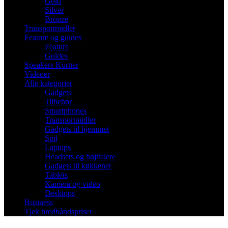
Gold
Silver
Bronze
Transportmidler
Feature og guides
Feature
Guides
Speakers Korner
Videoer
Alle kategorier
Gadgets
Tilbehør
Smartphones
Transportmidler
Gadgets til hjemmet
Spil
Laptops
Headsets og højttalere
Gadgets til køkkenet
Tablets
Kamera og video
Desktops
Business
Tjek bredbåndspriser