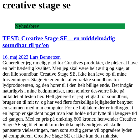
creative stage se
Nyhedsbrev
TEST: Creative Stage SE – en middelmådig
soundbar til pc’en
16. maj 2023
Lars Bennetzen
Generelt er jeg rimelig glad for Creatives produkter, de plejer at have
en helt hæderlig kvalitet. Men jeg skal være helt ærlig og sige, at
den lille soundbar, Creative Stage SE, ikke kan leve op til mine
forventninger. Stage Se er en del af en række soundbars fra
lydproducenten, og den hører til i den helt billige ende. Det indgår
naturligvis i mine bedømmelser, men ændrer desværre ikke på
udfaldet af testen her. Helt generelt er jeg ret glad for soundbars,
bruger en til mit tv, og har ved flere forskellige lejligheder benyttet
en sammen med min computer. For de højttalere der er indbygget i
en laptop er sjældent noget man kan holde ud at lytte til i længere tid
ad gangen. Med en pris på omkring 600 kroner, henvender Creative
Stage SE sig til et publikum der ikke nødvendigvis vil skulle
pantsætte vielsesringen, men som stadig gerne vil opgradere lyden
på computeren. Creative Stage SE er ikke kun den mindste