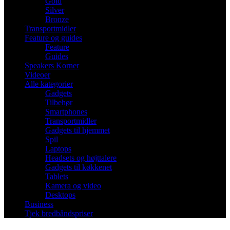
Gold
Silver
Bronze
Transportmidler
Feature og guides
Feature
Guides
Speakers Korner
Videoer
Alle kategorier
Gadgets
Tilbehør
Smartphones
Transportmidler
Gadgets til hjemmet
Spil
Laptops
Headsets og højttalere
Gadgets til køkkenet
Tablets
Kamera og video
Desktops
Business
Tjek bredbåndspriser