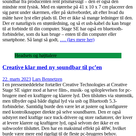
soundbar fra producenten rent prismæssigt – den er også den
mindste rent fysisk. Med en størrelse på 41 x 10 x 7 cm placerer den
sig pænt under skærmen, eller på skrivebordet, alt efter hvad du
måtte have lyst eller plads til. Der er ikke så mange ledninger til den.
Der er naturligvis en strømledning, og så et usb-kabel du kan bruge
til at forbinde til din computer. Stage SE har også en bluetooth-
forbindelse, som du kan bruge – enten til din computer eller
smartphone. Så langt så godt,
…. (læs mere her)
Headsets og højttalere
Creative klar med ny soundbar til pc’en
22. marts 2023
Lars Bennetzen
I en pressemeddelelse fortæller Creative Technologies at Creative
Stage SE sigter mod at hæve film-, musik- og spiloplevelsen for pc-
brugere med en kraftigere og klarere lyd. Den tilsluttes via strømstik,
men tilbyder også både digital lyd via usb og Bluetooth 5.3-
forbindelse. Samtidig burde den være let at justere og konfigurere
med kontrolknapper direkte på selve soundbaren. Den er også
udstyret med kraftige race track-drivere og store radiatorer, der lover
at levere klarere og kraftigere lyd, også selvom der ikke er en
subwoofer tilsluttet. Den har en maksimal effekt på 48W, hvilket
burde være mere end rigeligt til de fleste pc-brugeres behov.