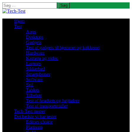
Søg
efter:
Hjem
Test
Apps
Desktops
Gadgets
Test af gadgets til hjemmet og køkkenet
Hardware
Kamera og video
Laptops
Sikkerhed
Smartphones
Software
Spil
Tablets
Tilbehør
Test af headsets og højttalere
Test af transportmidler
Tech-Test mener
Det bedste vi har testet
Editors choice
Platinum