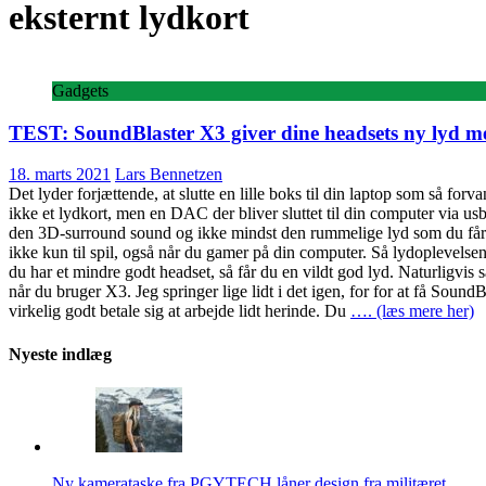
eksternt lydkort
Gadgets
TEST: SoundBlaster X3 giver dine headsets ny lyd m
18. marts 2021
Lars Bennetzen
Det lyder forjættende, at slutte en lille boks til din laptop som så for
ikke et lydkort, men en DAC der bliver sluttet til din computer via u
den 3D-surround sound og ikke mindst den rummelige lyd som du får ved
ikke kun til spil, også når du gamer på din computer. Så lydoplevelsen 
du har et mindre godt headset, så får du en vildt god lyd. Naturligvis så
når du bruger X3. Jeg springer lige lidt i det igen, for for at få Soun
virkelig godt betale sig at arbejde lidt herinde. Du
…. (læs mere her)
Nyeste indlæg
Ny kamerataske fra PGYTECH låner design fra militæret