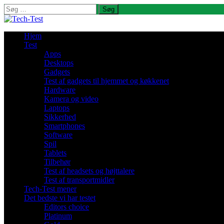
Søg
efter:
Hjem
Test
Apps
Desktops
Gadgets
Test af gadgets til hjemmet og køkkenet
Hardware
Kamera og video
Laptops
Sikkerhed
Smartphones
Software
Spil
Tablets
Tilbehør
Test af headsets og højttalere
Test af transportmidler
Tech-Test mener
Det bedste vi har testet
Editors choice
Platinum