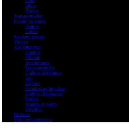
Gold
Silver
Bronze
Transportmidler
Feature og guides
Feature
Guides
Speakers Korner
Videoer
Alle kategorier
Gadgets
Tilbehør
Smartphones
Transportmidler
Gadgets til hjemmet
Spil
Laptops
Headsets og højttalere
Gadgets til køkkenet
Tablets
Kamera og video
Desktops
Business
Tjek bredbåndspriser