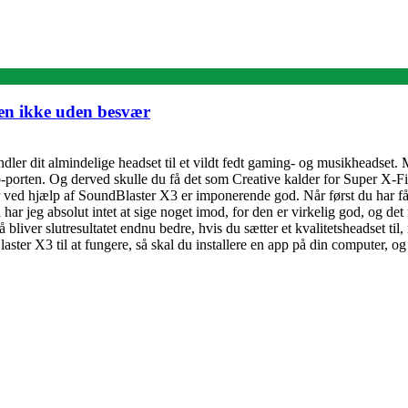
en ikke uden besvær
vandler dit almindelige headset til et vildt fedt gaming- og musikheadset
sb-porten. Og derved skulle du få det som Creative kalder for Super X-F
 hjælp af SoundBlaster X3 er imponerende god. Når først du har fået sat
har jeg absolut intet at sige noget imod, for den er virkelig god, og det
 bliver slutresultatet endnu bedre, hvis du sætter et kvalitetsheadset til
dBlaster X3 til at fungere, så skal du installere en app på din computer, 