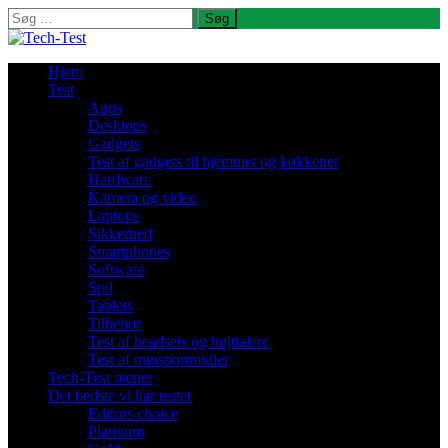
Søg
efter:
Hjem
Test
Apps
Desktops
Gadgets
Test af gadgets til hjemmet og køkkenet
Hardware
Kamera og video
Laptops
Sikkerhed
Smartphones
Software
Spil
Tablets
Tilbehør
Test af headsets og højttalere
Test af transportmidler
Tech-Test mener
Det bedste vi har testet
Editors choice
Platinum