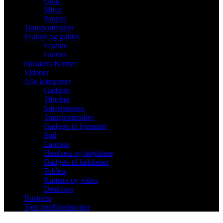
Gold
Silver
Bronze
Transportmidler
Feature og guides
Feature
Guides
Speakers Korner
Videoer
Alle kategorier
Gadgets
Tilbehør
Smartphones
Transportmidler
Gadgets til hjemmet
Spil
Laptops
Headsets og højttalere
Gadgets til køkkenet
Tablets
Kamera og video
Desktops
Business
Tjek bredbåndspriser