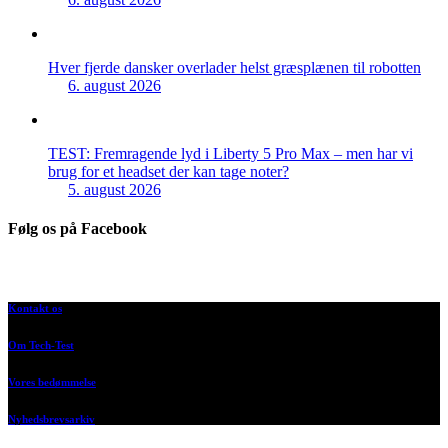
Hver fjerde dansker overlader helst græsplænen til robotten
6. august 2026
TEST: Fremragende lyd i Liberty 5 Pro Max – men har vi
brug for et headset der kan tage noter?
5. august 2026
Følg os på Facebook
Kontakt os
Om Tech-Test
Vores bedømmelse
Nyhedsbrevsarkiv