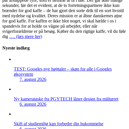
par afslappede fyre, som er nemme at få i tale. Der går ikke mange
sekunder, før det er evident, at de to forretningspartnere ikke kun
brænder for god kaffe – de har gjort den sorte drik til en sort livsstil
med nydelse og kvalitet. Deres mission er at åbne danskernes øjne
for god kaffe. For kaffen er ikke blot noget, vi skal hælde i os i
spandevis for at holde os vågne på arbejdet, eller når
svigerforældrene er på besøg. Køber du den rigtige kaffe, vil du føle
dig
…. (læs mere her)
Nyeste indlæg
TEST: Googles nye højttaler – skøn for alle i Googles
økosystem
7. august 2026
Ny kamerataske fra PGYTECH låner design fra militæret
6. august 2026
Skift af studiemiljø kan forbedre din hukommelse
6. august 2026