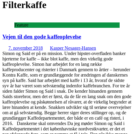
Filterkaffe
Feature
Vejen til den gode kaffeoplevelse
7. november 2018
Kasper Nesager-Hansen
Simon og Said er på en mission. Under hipster-overfladen banker
hjerterne for kaffe – ikke blot kaffe, men den virkelig gode
kaffeoplevelse. Simon har arbejdet for en lang række
kaffeproducenter og risterier i Danmark gennem to årtier – herunder
Kontra Kaffe, som er grundlæggende for ændringen af danskernes
syn på kaffe. Said har arbejdet med kaffe i 13 år, hvoraf de sidste
syv år har været som selvstændig indenfor kaffebranchen. For tre år
siden falder Simon og Said i snak. De kender hinanden gennem
Saids storebror, men det er først, da de får en lang snak om den gode
kaffeoplevelse og påskønnelsen af råvarer, at de virkelig begynder at
lære hinanden at kende. Snakken udvikler sig til seriøse overvejelser
om at gå selvstændig. Begge herrer siger deres stillinger op, og de
grundlægger Kaffedepartementet, der både er en café og risteri, i
2016. Danskerne skal omvendes Da jeg møder Simon og Said i
Kaffedepartementet i det københavnske nordvestkvarter, er det et