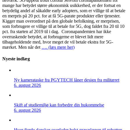
netværk. 5G-appetit trods corona Selvom coronapandemien for
mange har betydet større økonomisk usikkerhed, er der fortsat en
betydelig andel af såkaldte early adopters, som er villige til at betale
en merpris på 20 pct. for at få 5G-parate produkter eller tjenester.
Kigger man overordnet på den globale befolkning, er merprisen,
som forbrugere er villige til at betale for 5G, dog faldet fra 20 til 10
pct. fra starten af 2019 til i dag. Coronapandemien har ikke
overraskende betydet, at forbrugerne er blevet lidt mere
tilbageholdende med, hvor meget de vil betale ekstra for 5G-
mærket. Men når det
…. (læs mere her)
Nyeste indlæg
Ny kamerataske fra PGYTECH låner design fra militæret
6. august 2026
Skift af studiemiljø kan forbedre din hukommelse
6. august 2026
Hver fjerde dansker overlader helst græsplænen til robotten