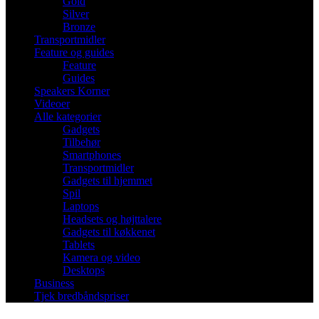
Gold
Silver
Bronze
Transportmidler
Feature og guides
Feature
Guides
Speakers Korner
Videoer
Alle kategorier
Gadgets
Tilbehør
Smartphones
Transportmidler
Gadgets til hjemmet
Spil
Laptops
Headsets og højttalere
Gadgets til køkkenet
Tablets
Kamera og video
Desktops
Business
Tjek bredbåndspriser