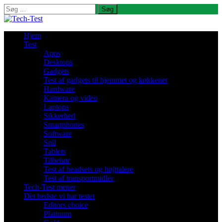
Søg
efter:
Hjem
Test
Apps
Desktops
Gadgets
Test af gadgets til hjemmet og køkkenet
Hardware
Kamera og video
Laptops
Sikkerhed
Smartphones
Software
Spil
Tablets
Tilbehør
Test af headsets og højttalere
Test af transportmidler
Tech-Test mener
Det bedste vi har testet
Editors choice
Platinum