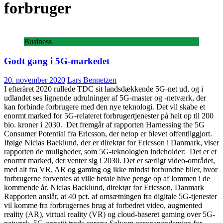
forbruger
Business
Godt gang i 5G-markedet
20. november 2020
Lars Bennetzen
I efteråret 2020 rullede TDC sit landsdækkende 5G-net ud, og i
udlandet ses lignende udrulninger af 5G-master og -netværk, der
kan forbinde forbrugere med den nye teknologi. Det vil skabe et
enormt marked for 5G-relateret forbrugertjenester på helt op til 200
bio. kroner i 2030. Det fremgår af rapporten Harnessing the 5G
Consumer Potential fra Ericsson, der netop er blevet offentliggjort.
Ifølge Niclas Backlund, der er direktør for Ericsson i Danmark, viser
rapporten de muligheder, som 5G-teknologien indeholder: Det er et
enormt marked, der venter sig i 2030. Det er særligt video-området,
med alt fra VR, AR og gaming og ikke mindst forbundne biler, hvor
forbrugerne forventes at ville betale hive penge op af lommen i de
kommende år. Niclas Backlund, direktør for Ericsson, Danmark
Rapporten anslår, at 40 pct. af omsætningen fra digitale 5G-tjenester
vil komme fra forbrugernes brug af forbedret video, augmented
reality (AR), virtual reality (VR) og cloud-baseret gaming over 5G-