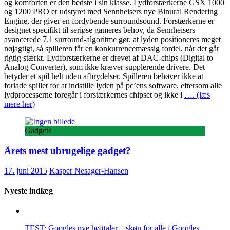
og komforten er den bedste i sin klasse. Lydforstærkerne GSX 1000
og 1200 PRO er udstyret med Sennheisers nye Binural Rendering
Engine, der giver en fordybende surroundsound. Forstærkerne er
designet specifikt til seriøse gameres behov, da Sennheisers
avancerede 7.1 surround-algoritme gør, at lyden positioneres meget
nøjagtigt, så spilleren får en konkurrencemæssig fordel, når det går
rigtig stærkt. Lydforstærkerne er drevet af DAC-chips (Digital to
Analog Converter), som ikke kræver supplerende drivere. Det
betyder et spil helt uden afbrydelser. Spilleren behøver ikke at
forlade spillet for at indstille lyden på pc’ens software, eftersom alle
lydprocesserne foregår i forstærkernes chipset og ikke i
…. (læs
mere her)
Gadgets
Årets mest ubrugelige gadget?
17. juni 2015
Kasper Nesager-Hansen
Nyeste indlæg
TEST: Googles nye højttaler – skøn for alle i Googles