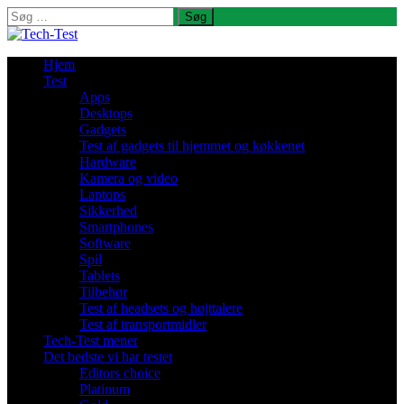
Søg
efter:
Hjem
Test
Apps
Desktops
Gadgets
Test af gadgets til hjemmet og køkkenet
Hardware
Kamera og video
Laptops
Sikkerhed
Smartphones
Software
Spil
Tablets
Tilbehør
Test af headsets og højttalere
Test af transportmidler
Tech-Test mener
Det bedste vi har testet
Editors choice
Platinum