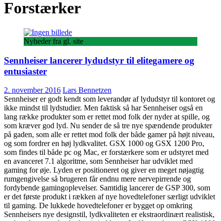
Forstærker
Nyheder fra gl. site
Sennheiser lancerer lydudstyr til elitegamere og
entusiaster
2. november 2016
Lars Bennetzen
Sennheiser er godt kendt som leverandør af lydudstyr til kontoret og
ikke mindst til lydstudier. Men faktisk så har Sennheiser også en
lang række produkter som er rettet mod folk der nyder at spille, og
som kræver god lyd. Nu sender de så tre nye spændende produkter
på gaden, som alle er rettet mod folk der både gamer på højt niveau,
og som fordrer en høj lydkvalitet. GSX 1000 og GSX 1200 Pro,
som findes til både pc og Mac, er forstærkere som er udstyret med
en avanceret 7.1 algoritme, som Sennheiser har udviklet med
gaming for øje. Lyden er positioneret og giver en meget nøjagtig
rumgengivelse så brugeren får endnu mere nervepirrende og
fordybende gamingoplevelser. Samtidig lancerer de GSP 300, som
er det første produkt i rækken af nye hovedtelefoner særligt udviklet
til gaming. De lukkede hovedtelefoner er bygget op omkring
Sennheisers nye designstil, lydkvaliteten er ekstraordinært realistisk,