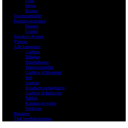
Gold
Silver
Bronze
Transportmidler
Feature og guides
Feature
Guides
Speakers Korner
Videoer
Alle kategorier
Gadgets
Tilbehør
Smartphones
Transportmidler
Gadgets til hjemmet
Spil
Laptops
Headsets og højttalere
Gadgets til køkkenet
Tablets
Kamera og video
Desktops
Business
Tjek bredbåndspriser