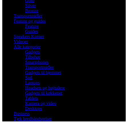
Gold
Silver
Bronze
Transportmidler
Feature og guides
Feature
Guides
Speakers Korner
Videoer
Alle kategorier
Gadgets
Tilbehør
Smartphones
Transportmidler
Gadgets til hjemmet
Spil
Laptops
Headsets og højttalere
Gadgets til køkkenet
Tablets
Kamera og video
Desktops
Business
Tjek bredbåndspriser