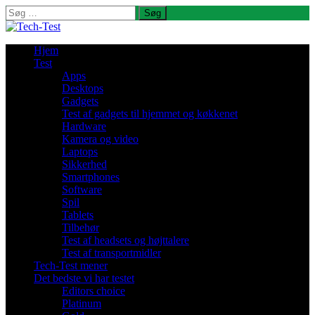
Søg
efter:
Hjem
Test
Apps
Desktops
Gadgets
Test af gadgets til hjemmet og køkkenet
Hardware
Kamera og video
Laptops
Sikkerhed
Smartphones
Software
Spil
Tablets
Tilbehør
Test af headsets og højttalere
Test af transportmidler
Tech-Test mener
Det bedste vi har testet
Editors choice
Platinum