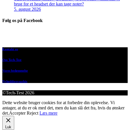
brug for et headset der kan tage noter?
5. august 2026
Følg os på Facebook
Kontakt os
Om Tech-Test
Vores bedømmelse
Nyhedsbrevsarkiv
©Tech-Test 2026
Dette website bruger cookies for at forbedre din oplevelse. Vi
antager, at du er ok med det, men du kan slå det fra, hvis du ønsker
det.
Accepter
Reject
Læs mere
Luk