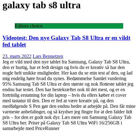
galaxy tab s8 ultra
Editors choice
Videotest: Den nye Galaxy Tab S8 Ultra er en vildt
fed tablet
23. marts 2022
Lars Bennetzen
Jeg er vild med den nye tablet fra Samsung, Galaxy Tab S8 Ultra,
den er hurtig, har et fedt design og hvis du er kreativ så har den
nogle helt unikke muligheder. Her kan du se min test af den, og lad
mig endelig høre hvad du synes. Bedømmelse Samlet vurdering
95% Samsung Tab S8 Ultra er den største og nok flotteste tablet jeg
endnu har testet. Den har hestekræfter nok til det mest, og er en
fortrinlig erstatning for din laptop – hvis du ellers køber et cover
med tastatur til den. Den er fed at være kreativ på, og den
medfølgende S Pen gør den endnu bedre at arbejde på. Den får mine
varmeste anbefalinger, og så krydser jeg fingre for at den falder lidt
pris – for den er godt nok dyr. Læs mere om Samsung Galaxy Tab
S8 Ultra her. Priser på Galaxy Tab S8 Ultra WiFi 16/256GB i
samarbejde med PriceRunner