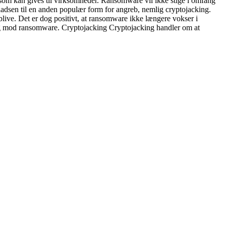
r, som kan gives til virksomheder. Ransomware vil ikke stige i omfang
dsen til en anden populær form for angreb, nemlig cryptojacking.
blive. Det er dog positivt, at ransomware ikke længere vokser i
 sig mod ransomware. Cryptojacking Cryptojacking handler om at