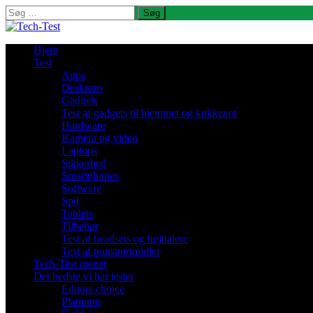
Søg
efter:
Hjem
Test
Apps
Desktops
Gadgets
Test af gadgets til hjemmet og køkkenet
Hardware
Kamera og video
Laptops
Sikkerhed
Smartphones
Software
Spil
Tablets
Tilbehør
Test af headsets og højttalere
Test af transportmidler
Tech-Test mener
Det bedste vi har testet
Editors choice
Platinum