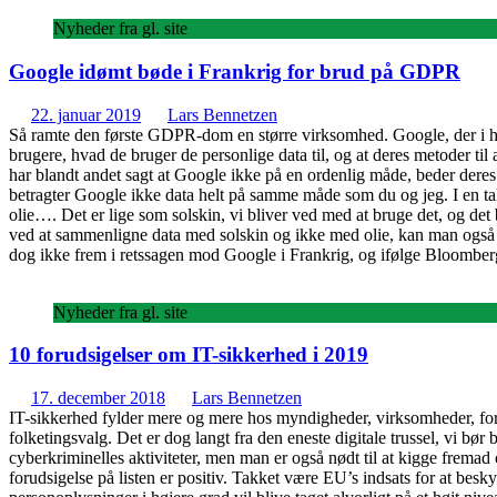
Nyheder fra gl. site
Google idømt bøde i Frankrig for brud på GDPR
22. januar 2019
Lars Bennetzen
Så ramte den første GDPR-dom en større virksomhed. Google, der i høj 
brugere, hvad de bruger de personlige data til, og at deres metoder ti
har blandt andet sagt at Google ikke på en ordenlig måde, beder deres 
betragter Google ikke data helt på samme måde som du og jeg. I en 
olie…. Det er lige som solskin, vi bliver ved med at bruge det, og det
ved at sammenligne data med solskin og ikke med olie, kan man også a
dog ikke frem i retssagen mod Google i Frankrig, og ifølge Bloomberg
Nyheder fra gl. site
10 forudsigelser om IT-sikkerhed i 2019
17. december 2018
Lars Bennetzen
IT-sikkerhed fylder mere og mere hos myndigheder, virksomheder, for
folketingsvalg. Det er dog langt fra den eneste digitale trussel, vi 
cyberkriminelles aktiviteter, men man er også nødt til at kigge frem
forudsigelse på listen er positiv. Takket være EU’s indsats for at besk