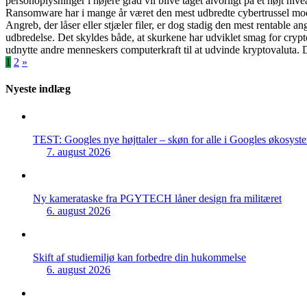
personoplysninger i højere grad vil blive taget alvorligt på et højt n
Ransomware har i mange år været den mest udbredte cybertrussel mod
Angreb, der låser eller stjæler filer, er dog stadig den mest rentable
udbredelse. Det skyldes både, at skurkene har udviklet smag for cry
udnytte andre menneskers computerkraft til at udvinde kryptovaluta.
Indlægsinddeling
1
2
»
Nyeste indlæg
TEST: Googles nye højttaler – skøn for alle i Googles økosyst
7. august 2026
Ny kamerataske fra PGYTECH låner design fra militæret
6. august 2026
Skift af studiemiljø kan forbedre din hukommelse
6. august 2026