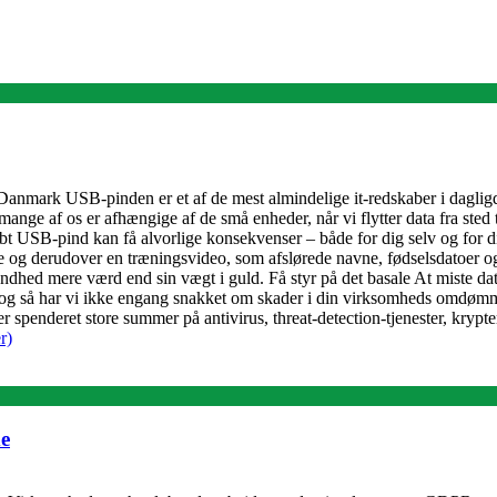
nmark USB-pinden er et af de mest almindelige it-redskaber i dagligd
ange af os er afhængige af de små enheder, når vi flytter data fra sted t
abt USB-pind kan få alvorlige konsekvenser – både for dig selv og for
 og derudover en træningsvideo, som afslørede navne, fødselsdatoer og
andhed mere værd end sin vægt i guld. Få styr på det basale At miste d
g så har vi ikke engang snakket om skader i din virksomheds omdømme og
 spenderet store summer på antivirus, threat-detection-tjenester, krypt
r)
e