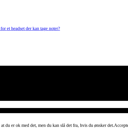
or et headset der kan tage noter?
 at du er ok med det, men du kan slå det fra, hvis du ønsker det.
Accept