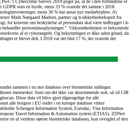
 PwC’s Cybercrime Survey 2019 peger på, at de i den forbindelse er
e ser GDPR som en byrde, mens 33 % svarede det samme i 2018.
nologiinvesteringer, mens 36 % har ansat nye medarbejdere. At
 mener Mads Nørgaard Madsen, partner og it-sikkerhedsekspert fra
i, for kravene om beskyttelse af persondata skal være indbygget i it-
 som behandler persondataoplysninger.” Virksomhedsejere er bekymrede
onsekvens af et cyberangreb. Og bekymringen er ikke uden grund, da
sigtet er blevet delt. I 2018 var det blot 17 %, der svarede det
bundet sammen i en stor database over biometriske målinger.
illioner mennesker. Som om det ikke var skræmmende nok, så vil CIR
scan. Disse data vil blive gjort tilgængelige for alle
 snart alle borgere i EU ender i en kæmpe database virker
t indeholde Schengen Information System, Eurodac, Visa Information
European Travel Information & Automation system (ETIAS). ZDNet
rere en af verdens største biometriske databaser, kun overgået af den