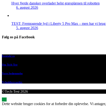
Hver fjerde dansker overlader helst græsplænen til robotten
6. august 2026
TEST: Fremragende lyd i Liberty 5 Pro Max – men har vi brug f
5. august 2026
Følg os på Facebook
Kontakt os
Om Tech-Test
Vores bedømmelse
Nyhedsbrevsarkiv
©Tech-Test 2026
Dette website bruger cookies for at forbedre din oplevelse. Vi antager,