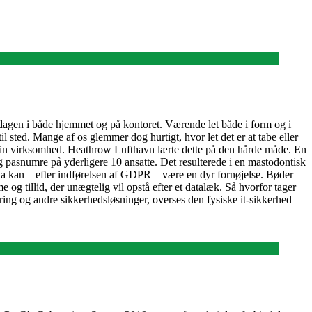
agen i både hjemmet og på kontoret. Værende let både i form og i
il sted. Mange af os glemmer dog hurtigt, hvor let det er at tabe eller
 din virksomhed. Heathrow Lufthavn lærte dette på den hårde måde. En
 pasnumre på yderligere 10 ansatte. Det resulterede i en mastodontisk
ata kan – efter indførelsen af GDPR – være en dyr fornøjelse. Bøder
 tillid, der unægtelig vil opstå efter et datalæk. Så hvorfor tager
ering og andre sikkerhedsløsninger, overses den fysiske it-sikkerhed