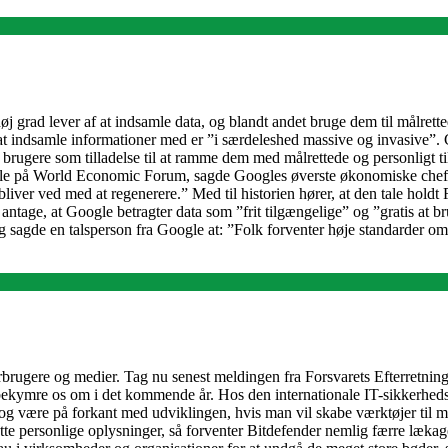
grad lever af at indsamle data, og blandt andet bruge dem til målretted
l at indsamle informationer med er ”i særdeleshed massive og invasive”.
brugere som tilladelse til at ramme dem med målrettede og personligt til
tale på World Economic Forum, sagde Googles øverste økonomiske chef 
 bliver ved med at regenerere.” Med til historien hører, at den tale hol
ntage, at Google betragter data som ”frit tilgængelige” og ”gratis at b
 sagde en talsperson fra Google at: ”Folk forventer høje standarder om
brugere og medier. Tag nu senest meldingen fra Forsvarets Efterretni
bør bekymre os om i det kommende år. Hos den internationale IT-sikkerh
ad og være på forkant med udviklingen, hvis man vil skabe værktøjer ti
ytte personlige oplysninger, så forventer Bitdefender nemlig færre lækage