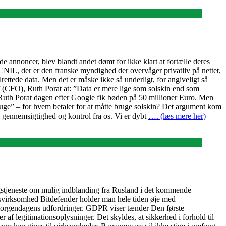
e annoncer, blev blandt andet dømt for ikke klart at fortælle deres
 CNIL, der er den franske myndighed der overvåger privatliv på nettet,
rettede data. Men det er måske ikke så underligt, for angiveligt så
(CFO), Ruth Porat at: ”Data er mere lige som solskin end som
dt Ruth Porat dagen efter Google fik bøden på 50 millioner Euro. Men
ruge” – for hvem betaler for at måtte bruge solskin? Det argument kom
 gennemsigtighed og kontrol fra os. Vi er dybt
…. (læs mere her)
ngstjeneste om mulig indblanding fra Rusland i det kommende
edsvirksomhed Bitdefender holder man hele tiden øje med
l morgendagens udfordringer. GDPR viser tænder Den første
r af legitimationsoplysninger. Det skyldes, at sikkerhed i forhold til