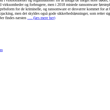
iveau i virksomheder og organisationer for at undgå de meget store bøde
 virksomheder og forbrugere, men i 2018 mistede ransomware førstepla
 angrebsform for de kriminelle, og ransomware er desværre kommet for at 
ptojacking, men det skyldes også gode sikkerhedsløsninger, som retter
 Der findes næsten
…. (læs mere her)
em