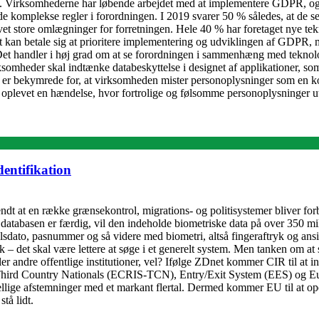
t. Virksomhederne har løbende arbejdet med at implementere GDPR, og
de komplekse regler i forordningen. I 2019 svarer 50 % således, at d
 store omlægninger for forretningen. Hele 40 % har foretaget nye tek
t kan betale sig at prioritere implementering og udviklingen af GDPR,
et handler i høj grad om at se forordningen i sammenhæng med teknolog
irksomheder skal indtænke databeskyttelse i designet af applikationer,
 er bekymrede for, at virksomheden mister personoplysninger som en k
 oplevet en hændelse, hvor fortrolige og følsomme personoplysninger util
entifikation
dt at en række grænsekontrol, migrations- og politisystemer bliver for
atabasen er færdig, vil den indeholde biometriske data på over 350 m
ato, pasnummer og så videre med biometri, altså fingeraftryk og ansigts
k – det skal være lettere at søge i et generelt system. Men tanken om at
ler andre offentlige institutioner, vel? Ifølge ZDnet kommer CIR til a
 Third Country Nationals (ECRIS-TCN), Entry/Exit System (EES) og 
ellige afstemninger med et markant flertal. Dermed kommer EU til at ope
tå lidt.