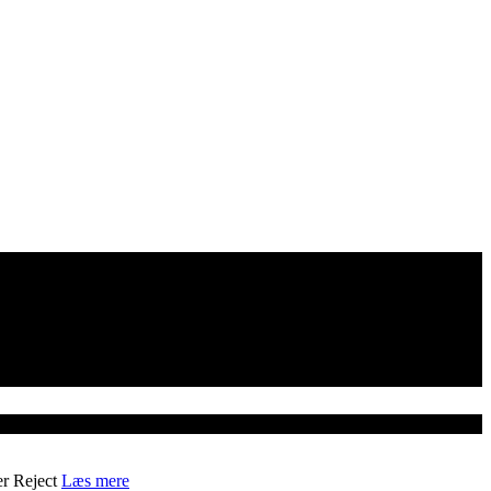
er
Reject
Læs mere