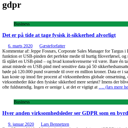
gdpr
Business
Det er på tide at tage fysisk it-sikkerhed alvorligt
6. marts 2020
Gæsteforfatter
Kommentar af: Jeppe Fosnæs, Corporate Sales Manager for Targus i Da
funktion er USB-pinden det perfekte medie til hurtig filoverførsel, og m
få stjålet en USB-pind – og hvad konsekvenserne vil være. Bare én t
ansat mistede en USB-pind med sensitive data på 50 sikkerhedsansatte
bøde på 120.000 pund svarende til over en million kroner. Data er i s
kan koste op imod fire procent af virksomhedens globale omsætning, o
virksomheder ikke den fysiske sikkerhed mere seriøst? Imens der bliver
ofte fuldstændig. Ingen er uenige i, at det er vigtigt at
…. (læs mere he
Business
Hver anden virksomhedsleder ser GDPR som en byrd
9. januar 2020
Lars Bennetzen