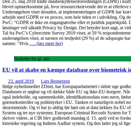
Den 25. maj 2018 trådte databeskyttelsesforordningen (GDPR) i kraf
blevet opmærksomme på, hvor ressourcekrævende det er at efterleve 
Undersøgelsen viser desuden, at implementeringen af GDPR har krævet
arbejde med GDPR er en proces, som hele tiden er i udvikling. Og de
PwC: “GDPR er ikke en engangsøvelse eller et juridisk papirskjold. D
løsninger ved såkaldt Privacy by Design. Det betyder kort sagt, at v
Tal fra PwC’s Cybercrime Survey 2019 viser, at 59 % respondenterne
undersøgelsen viser, at næsten en tredjedel (29 %) af de adspurgte har
samme. “Hvis
…. (læs mere her)
Nyheder fra gl. site
EU vil at skabe en kæmpe database over biometrisk id
23. april 2019
Lars Bennetzen
Ifølge nyhedsmediet ZDnet, har Europaparlamentet i sidste uge godken
Databasen er søgbar og vil dække både EU og ikke-EU-borgere. Når d
også indeholde, og sammenkoble, identifikationsdata som navn, fødselsd
grænsekontroller og politistyrker i EU. Tanken er naturligvis nobel no
skræmmende. Og vi har jo aldrig før hørt om at data lækkes fra EU el
System og tre nye systemer, European Criminal Records System for
skriver videre, at CIR blev godkendt mandag d. 15. april ved to forsk
kinesiske regering og Indiens Aadhar system. Og den lader jeg så lige s