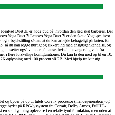
 og IdeaPad Duet 3i, er gode bud på, hvordan den ged skal barberes. Der
enovo Yoga Duet 7i Lenovo Yoga Duet 7i er den første Yoga-pc, hvor
og arbejdsstilling sådan, at du kan arbejde behageligt på farten, for
så du kan logge hurtigt og sikkert ind med ansigtsgenkendelse, og
ogien sætter også videoer på pause, hvis du bevæger dig væk fra
er i flere forskellige konfigurationer. Du kan få den med op til en 10.
 i 2K-opløsning med 100 procent sRGB. Med hjælp fra kunstig
 og byder på op til Intels Core i7-processor (niendegeneration) og
begge byder på RPG-lyssystem fra Corsair, Dolby Atmos, FullHD-
 solid gaming oplevelse i en relativ tynd formfaktor, men uden at