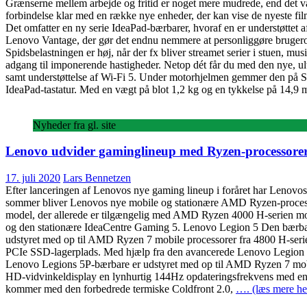
Grænserne mellem arbejde og fritid er noget mere mudrede, end det var t
forbindelse klar med en række nye enheder, der kan vise de nyeste fi
Det omfatter en ny serie IdeaPad-bærbarer, hvoraf en er understøttet
Lenovo Vantage, der gør det endnu nemmere at personliggøre brugerop
Spidsbelastningen er høj, når der fx bliver streamet serier i stuen,
adgang til imponerende hastigheder. Netop dét får du med den nye, u
samt understøttelse af Wi-Fi 5. Under motorhjelmen gemmer den på 
IdeaPad-tastatur. Med en vægt på blot 1,2 kg og en tykkelse på 14,9 
Nyheder fra gl. site
Lenovo udvider gaminglineup med Ryzen-processore
17. juli 2020
Lars Bennetzen
Efter lanceringen af Lenovos nye gaming lineup i foråret har Lenovos
sommer bliver Lenovos nye mobile og stationære AMD Ryzen-processo
model, der allerede er tilgængelig med AMD Ryzen 4000 H-serien mo
og den stationære IdeaCentre Gaming 5. Lenovo Legion 5 Den bærbare 
udstyret med op til AMD Ryzen 7 mobile processorer fra 4800 H-
PCIe SSD-lagerplads. Med hjælp fra den avancerede Lenovo Legion Co
Lenovo Legions 5P-bærbare er udstyret med op til AMD Ryzen 7 mobi
HD-vidvinkeldisplay en lynhurtig 144Hz opdateringsfrekvens med en
kommer med den forbedrede termiske Coldfront 2.0,
…. (læs mere he