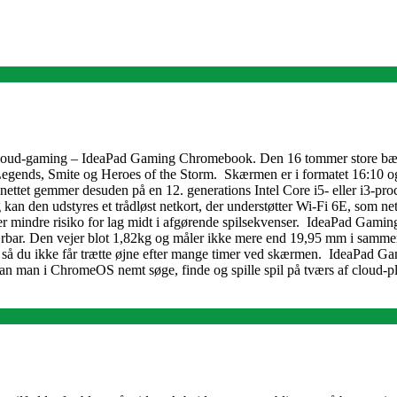
 cloud-gaming – IdeaPad Gaming Chromebook. Den 16 tommer store bærb
gends, Smite og Heroes of the Storm. Skærmen er i formatet 16:10 og
nettet gemmer desuden på en 12. generations Intel Core i5- eller i3-pr
an den udstyres et trådløst netkort, der understøtter Wi-Fi 6E, som ne
 der mindre risiko for lag midt i afgørende spilsekvenser. IdeaPad G
bærbar. Den vejer blot 1,82kg og måler ikke mere end 19,95 mm i samme
ys, så du ikke får trætte øjne efter mange timer ved skærmen. IdeaPa
er kan man i ChromeOS nemt søge, finde og spille spil på tværs af clou