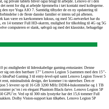
 og private tablets bliver også brugt til arbejde. Lenovo er i den
det nemt for dig at arbejde hjemmefra i tæt kontakt med kollegerne.
g den nye Yoga AIO 7. Samtidig tilbyder de en ny opdatering til
ndelse i de fleste danske familier er intens ud på aftenen.
netværk kan være en kærkommen luksus, og med 5G-netværket har du
id, en 14 tommer Full HD-skærm, mulighed for tilkobling til 4G og 5G
e computeren er slank, sølvgrå og med det klassiske, behagelige
10 pc-muligheder til lidenskabelige gaming-entusiaster. Denne
jer sig om den bærbare 17’’ Lenovo Legion 5 (sammen med den 15’’-
 IdeaPad Gaming 3 til entry-level-spil samt Lenovo Legion Tower 5
nt, minimalistisk design, der kommer i to størrelser. Den er
egion 5 leverer op til 16 GB 3200 MHz DDR4-hukommelse og 1 TB
 kommer pc’en i en elegant Phantom Black-farve. Lenovo Legion 5P
GPU’er. Ved op til 300 nits lysstyrke har det 15,6 tommer Full
hakken. Dolby Vision-support kan tilkøbes. Lenovo Legion 5P