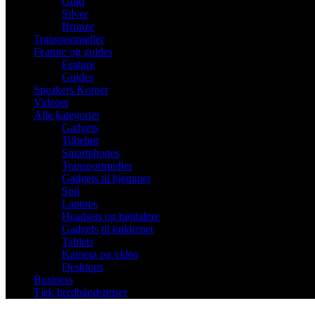
Gold
Silver
Bronze
Transportmidler
Feature og guides
Feature
Guides
Speakers Korner
Videoer
Alle kategorier
Gadgets
Tilbehør
Smartphones
Transportmidler
Gadgets til hjemmet
Spil
Laptops
Headsets og højttalere
Gadgets til køkkenet
Tablets
Kamera og video
Desktops
Business
Tjek bredbåndspriser