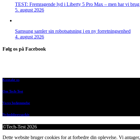
TEST: Fremragende lyd i Liberty 5 Pro Max – men har vi brug f
5. august 2026
Samsung samler sin robotsatsning i en ny forretningsenhed
4. august 2026
Følg os på Facebook
Kontakt os
Om Tech-Test
Vores bedømmelse
Nyhedsbrevsarkiv
©Tech-Test 2026
Dette website bruger cookies for at forbedre din oplevelse. Vi antager,