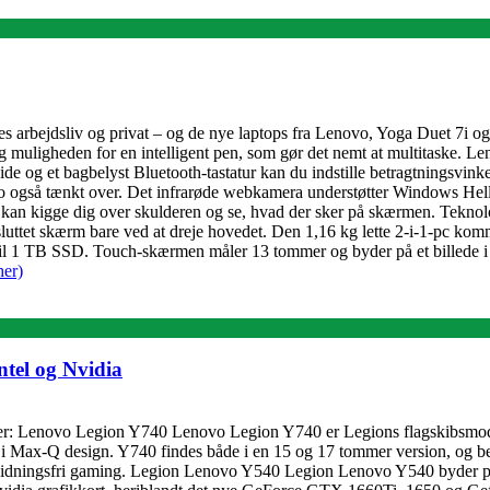
vores arbejdsliv og privat – og de nye laptops fra Lenovo, Yoga Duet 7i
 muligheden for en intelligent pen, som gør det nemt at multitaske. L
e og et bagbelyst Bluetooth-tastatur kan du indstille betragtningsvinkel 
så tænkt over. Det infrarøde webkamera understøtter Windows Hello, 
kan kigge dig over skulderen og se, hvad der sker på skærmen. Teknol
lsluttet skærm bare ved at dreje hovedet. Den 1,16 kg lette 2-i-1-pc komm
 til 1 TB SSD. Touch-skærmen måler 13 tommer og byder på et billede
her)
tel og Nvidia
ller: Lenovo Legion Y740 Lenovo Legion Y740 er Legions flagskibsmodel
i Max-Q design. Y740 findes både i en 15 og 17 tommer version, og 
dningsfri gaming. Legion Lenovo Y540 Legion Lenovo Y540 byder på en