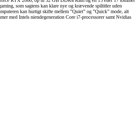
Geforce RTX 2060, op til 32 GB DDR4 Ram og en 15 eller 17 tommer
gaming, som sagtens kan klare nye og krævende spiltitler uden
mputeren kan hurtigt skifte mellem ”Quiet” og ”Quick” mode, alt
ommer med Intels niendegeneration Core i7-processorer samt Nvidias