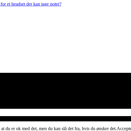
or et headset der kan tage noter?
 at du er ok med det, men du kan slå det fra, hvis du ønsker det.
Accept