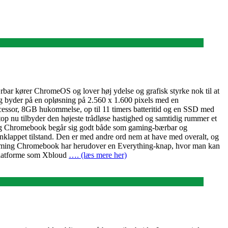
ar kører ChromeOS og lover høj ydelse og grafisk styrke nok til at
 byder på en opløsning på 2.560 x 1.600 pixels med en
ocessor, 8GB hukommelse, op til 11 timers batteritid og en SSD med
top nu tilbyder den højeste trådløse hastighed og samtidig rummer et
aming Chromebook begår sig godt både som gaming-bærbar og
nklappet tilstand. Den er med andre ord nem at have med overalt, og
d Gaming Chromebook har herudover en Everything-knap, hvor man kan
d-platforme som Xbloud
…. (læs mere her)