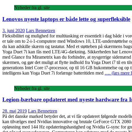
Nyheder fra gl. site
Lenovos nyeste laptops er både lette og superfleksible
3. juni 2020
Lars Bennetzen
Fleksibilitet og mulighed for multitasking er essentielt i dag både i 
er tale om to 2-i-1-computere med Windows 10, LTE-understøttelse og
du kan adskille skærm og tastatur. Med et støtteben på skærmens bagsid
Yoga Duet 7i kan fås med LTE/4G-dækning. Sikkerheden har Lenovo og
med Glance fra Mirametrix kan du forhindre, at nysgerrige sidemænd 
skærmen, og gør det muligt at flytte indhold fra Yoga Duet i7 til en ti
generations Intel Core i7-processor, op til 16 GB hukommelse og op
intelligens kan Yoga Duet 7i forlænge batteritiden med
…. (læs mere 
Nyheder fra gl. site
Legion-bærbare opdateret med nyeste hardware fra In
28. maj 2019
Lars Bennetzen
På det danske marked betyder det, at vi får opdateret følgende mode
kan tilvælges med Nvidias innovative og brutale GeForce GTX 2080 
opløsning med 144 Hz opdateringshastighed og Nvidia G-sync for gni