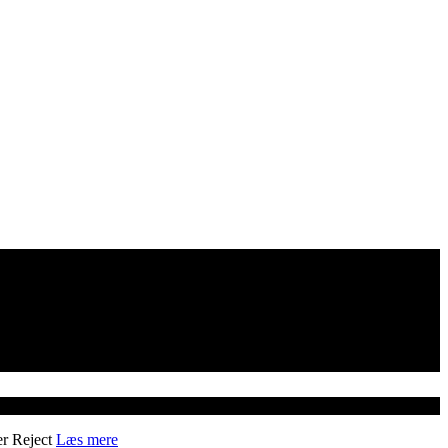
er
Reject
Læs mere