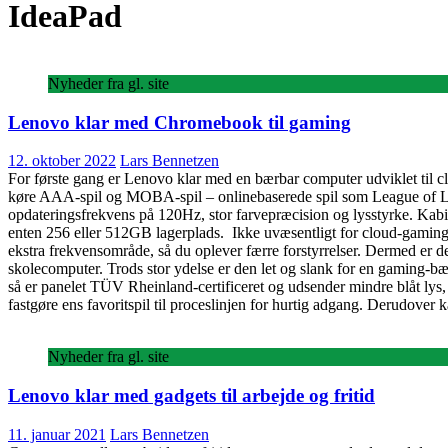
IdeaPad
Nyheder fra gl. site
Lenovo klar med Chromebook til gaming
12. oktober 2022
Lars Bennetzen
For første gang er Lenovo klar med en bærbar computer udviklet til
køre AAA-spil og MOBA-spil – onlinebaserede spil som League of Le
opdateringsfrekvens på 120Hz, stor farvepræcision og lysstyrke. Kabi
enten 256 eller 512GB lagerplads. Ikke uvæsentligt for cloud-gaming k
ekstra frekvensområde, så du oplever færre forstyrrelser. Dermed er
skolecomputer. Trods stor ydelse er den let og slank for en gaming-
så er panelet TÜV Rheinland-certificeret og udsender mindre blåt l
fastgøre ens favoritspil til proceslinjen for hurtig adgang. Derudov
Nyheder fra gl. site
Lenovo klar med gadgets til arbejde og fritid
11. januar 2021
Lars Bennetzen