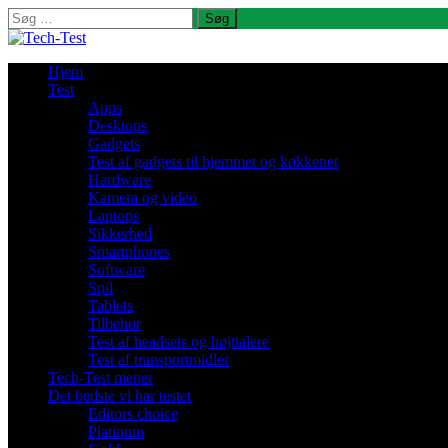
Søg
efter:
Hjem
Test
Apps
Desktops
Gadgets
Test af gadgets til hjemmet og køkkenet
Hardware
Kamera og video
Laptops
Sikkerhed
Smartphones
Software
Spil
Tablets
Tilbehør
Test af headsets og højttalere
Test af transportmidler
Tech-Test mener
Det bedste vi har testet
Editors choice
Platinum