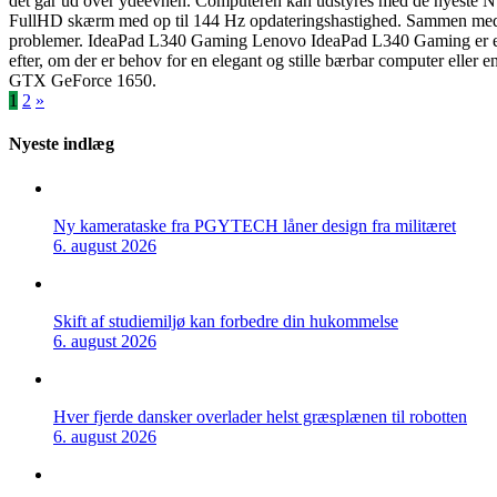
det går ud over ydeevnen. Computeren kan udstyres med de nyeste 
FullHD skærm med op til 144 Hz opdateringshastighed. Sammen med Int
problemer. IdeaPad L340 Gaming Lenovo IdeaPad L340 Gaming er en id
efter, om der er behov for en elegant og stille bærbar computer elle
GTX GeForce 1650.
Indlægsinddeling
1
2
»
Nyeste indlæg
Ny kamerataske fra PGYTECH låner design fra militæret
6. august 2026
Skift af studiemiljø kan forbedre din hukommelse
6. august 2026
Hver fjerde dansker overlader helst græsplænen til robotten
6. august 2026