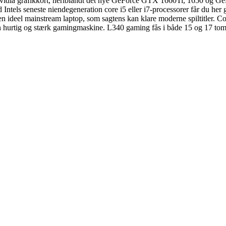
Nvidia grafikkort, heriblandt det nye GeForce GTX 1660Ti, 1650 og 
els seneste niendegeneration core i5 eller i7-processorer får du her 
eel mainstream laptop, som sagtens kan klare moderne spiltitler. Co
r en hurtig og stærk gamingmaskine. L340 gaming fås i både 15 og 17 t