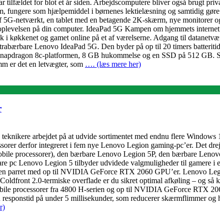
ilfældet for blot et år siden. Arbejdscomputere bliver også brugt privat,
lm, fungere som hjælpemiddel i børnenes lektielæsning og samtidig gøre 
 af 5G-netværkt, en tablet med en betagende 2K-skærm, nye monitorer o
levelsen på din computer. IdeaPad 5G Kampen om hjemmets internetforbi
 musik i køkkenet og gamet online på et af værelserne. Adgang til data
ltrabærbare Lenovo IdeaPad 5G. Den byder på op til 20 timers batterit
Snapdragon 8c-platformen, 8 GB hukommelse og en SSD på 512 GB. Selv
mm er det en letvægter, som
…. (læs mere her)
r
 teknikere arbejdet på at udvide sortimentet med endnu flere Windows 
rer derfor integreret i fem nye Lenovo Legion gaming-pc’er. Det dre
bile processorer), den bærbare Lenovo Legion 5P, den bærbare Lenovo
pc Lenovo Legion 5 tilbyder udvidede valgmuligheder til gamere i et re
serien parret med op til NVIDIA GeForce RTX 2060 GPU’er. Lenovo L
ldfront 2.0-termiske overflade er du sikret optimal afkøling – og så
le processorer fra 4800 H-serien og op til NVIDIA GeForce RTX 2060 
 responstid på under 5 millisekunder, som reducerer skærmflimmer og 
r)