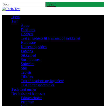
Søg
efter:
Hjem
Test
Apps
Desktops
Gadgets
Test af gadgets til hjemmet og køkkenet
Hardware
Kamera og video
Laptops
Sikkerhed
Smartphones
Software
Spil
Tablets
Tilbehør
Test af headsets og højttalere
Test af transportmidler
Tech-Test mener
Det bedste vi har testet
Editors choice
Platinum