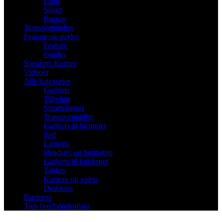
Gold
Silver
Bronze
Transportmidler
Feature og guides
Feature
Guides
Speakers Korner
Videoer
Alle kategorier
Gadgets
Tilbehør
Smartphones
Transportmidler
Gadgets til hjemmet
Spil
Laptops
Headsets og højttalere
Gadgets til køkkenet
Tablets
Kamera og video
Desktops
Business
Tjek bredbåndspriser