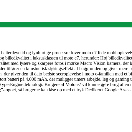
batterilevetid og lynhurtige processor lover moto e7 fede mobiloplevel
lledkvalitet i luksusklassen til moto e7, herunder: Høj billedkvalitet
valitet med lysere og skarpere fotos i mørke Macro Vision-kamera, der 
d der tilfører en kunstnerisk sløringseffekt af baggrunden og giver mere
er giver den til dato bedste seeroplevelse i moto e-familien med et bi
 stort batteri på 4.000 mAh, der muliggør timers arbejde, leg og gaming
 HyperEngine-teknologi. Brugere af Moto e7 vil kunne gøre brug af en 
ng”-logoet, så brugerne kan låse op med et tryk Dedikeret Google Assist