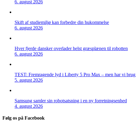
6. august 2026
Skift af studiemiljø kan forbedre din hukommelse
6. august 2026
Hver fjerde dansker overlader helst græsplænen til robotten
6. august 2026
TEST: Fremragende lyd i Liberty 5 Pro Max – men har vi brug f
5. august 2026
Samsung samler sin robotsatsning i en ny forretningsenhed
4. august 2026
Følg os på Facebook