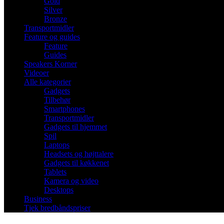
Gold
Silver
Bronze
Transportmidler
Feature og guides
Feature
Guides
Speakers Korner
Videoer
Alle kategorier
Gadgets
Tilbehør
Smartphones
Transportmidler
Gadgets til hjemmet
Spil
Laptops
Headsets og højttalere
Gadgets til køkkenet
Tablets
Kamera og video
Desktops
Business
Tjek bredbåndspriser