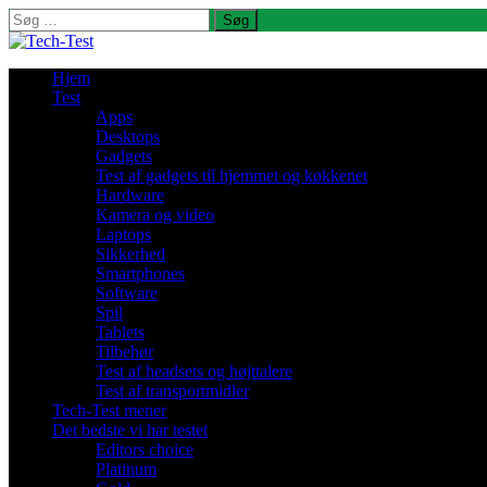
Søg
efter:
Hjem
Test
Apps
Desktops
Gadgets
Test af gadgets til hjemmet og køkkenet
Hardware
Kamera og video
Laptops
Sikkerhed
Smartphones
Software
Spil
Tablets
Tilbehør
Test af headsets og højttalere
Test af transportmidler
Tech-Test mener
Det bedste vi har testet
Editors choice
Platinum