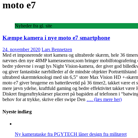
moto e7
Nyheder fra gl. site
Kæmpe kamera i nye moto e7 smartphone
24. november 2020
Lars Bennetzen
Med et imponerende stort kamera og ultrabrede skærm, hele 36 timers 
nævnes den nye 48MP kamerasensor,som bringer mobilfotografering og bi
bedre ydeevne i svagt lys Night Vision-kamera, der giver god billedk
og giver fantastiske nærbilleder af de mindste objekter Portrættilstan
ultrabred skærmteknologi med sin 6,5″ store Max Vision HD +-skærm, d
moto e7 giver brugerne en batterilevetid på 36 timer2, takket være et
mere jævn ydelse, kraftfuld gaming og bedre effektivitet takket være
Diskret fingeraftrykslæser placeret på bagsiden af telefonen i “batwi
behov for at trykke, skrive eller swipe Den
…. (læs mere her)
Nyeste indlæg
Ny kamerataske fra PGYTECH låner design fra militæret