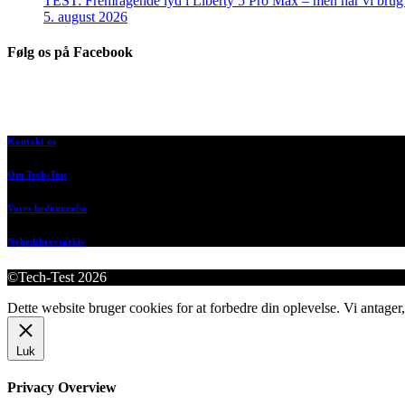
TEST: Fremragende lyd i Liberty 5 Pro Max – men har vi brug f
5. august 2026
Følg os på Facebook
Kontakt os
Om Tech-Test
Vores bedømmelse
Nyhedsbrevsarkiv
©Tech-Test 2026
Dette website bruger cookies for at forbedre din oplevelse. Vi antager,
Luk
Privacy Overview