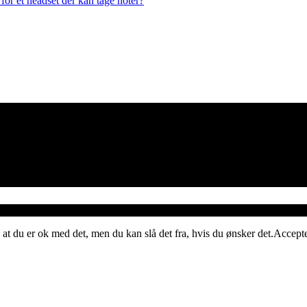
or et headset der kan tage noter?
 at du er ok med det, men du kan slå det fra, hvis du ønsker det.
Accept