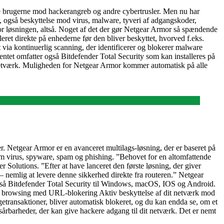
te brugerne mod hackerangreb og andre cybertrusler. Men nu har
r, også beskyttelse mod virus, malware, tyveri af adgangskoder,
for løsningen, altså. Noget af det der gør Netgear Armor så spændende
lleret direkte på enhederne før den bliver beskyttet, hvorved f.eks.
via kontinuerlig scanning, der identificerer og blokerer malware
entet omfatter også Bitdefender Total Security som kan installeres på
 netværk. Muligheden for Netgear Armor kommer automatisk på alle
er. Netgear Armor er en avanceret multilags-løsning, der er baseret på
om virus, spyware, spam og phishing. ”Behovet for en altomfattende
 Solutions. ”Efter at have lanceret den første løsning, der giver
 nemlig at levere denne sikkerhed direkte fra routeren.” Netgear
også Bitdefender Total Security til Windows, macOS, IOS og Android.
ikker browsing med URL-blokering Aktiv beskyttelse af dit netværk mod
getransaktioner, bliver automatisk blokeret, og du kan endda se, om et
sårbarheder, der kan give hackere adgang til dit netværk. Det er nemt