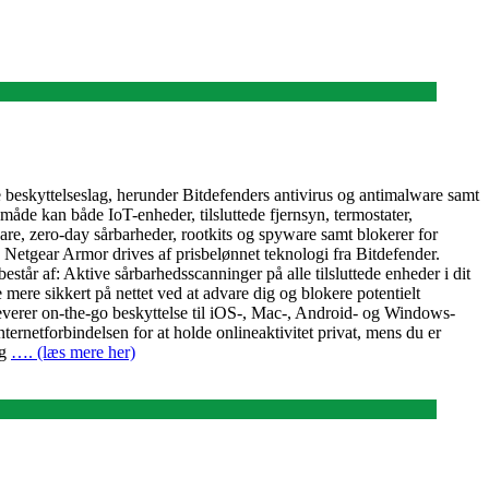
 beskyttelseslag, herunder Bitdefenders antivirus og antimalware samt
åde kan både IoT-enheder, tilsluttede fjernsyn, termostater,
re, zero-day sårbarheder, rootkits og spyware samt blokerer for
 Netgear Armor drives af prisbelønnet teknologi fra Bitdefender.
år af: Aktive sårbarhedsscanninger på alle tilsluttede enheder i dit
mere sikkert på nettet ved at advare dig og blokere potentielt
leverer on-the-go beskyttelse til iOS-, Mac-, Android- og Windows-
ternetforbindelsen for at holde onlineaktivitet privat, mens du er
ng
…. (læs mere her)