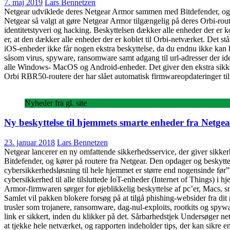
7. maj 2019
Lars Bennetzen
Netgear udviklede deres Netgear Armor sammen med Bitdefender, og ha
Netgear så valgt at gøre Netgear Armor tilgængelig på deres Orbi-rout
identitetstyveri og hacking. Beskyttelsen dækker alle enheder der er 
er, at den dækker alle enheder der er koblet til Orbi-netværket. Det stå
iOS-enheder ikke får nogen ekstra beskyttelse, da du endnu ikke kan 
såsom virus, spyware, ransomware samt adgang til url-adresser der ide
alle Windows- MacOS og Android-enheder. Det giver den ekstra sikker
Orbi RBR50-routere der har slået automatisk firmwareopdateringer til
Nyheder fra gl. site
Ny beskyttelse til hjemmets smarte enheder fra Netgea
23. januar 2018
Lars Bennetzen
Netgear lancerer en ny omfattende sikkerhedsservice, der giver sikkerhe
Bitdefender, og kører på routere fra Netgear. Den opdager og beskytt
cybersikkerhedsløsning til hele hjemmet er større end nogensinde før” 
cybersikkerhed til alle tilsluttede IoT-enheder (Internet of Things)
Armor-firmwaren sørger for øjeblikkelig beskyttelse af pc’er, Macs, 
Samlet vil pakken blokere forsøg på at tilgå phishing-websider fra dit
trusler som trojanere, ransomware, dag-nul-exploits, rootkits og spywa
link er sikkert, inden du klikker på det. Sårbarhedstjek Undersøger n
at tjekke hele netværket, og rapporten indeholder tips, der kan sikre