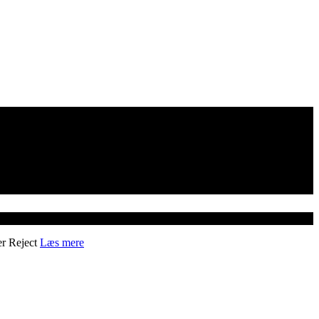
er
Reject
Læs mere