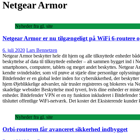
Netgear Armor
Nyheder fra gl. site
Netgear Armor er nu tilgængeligt på WiFi 6-routere 
6. juli 2020
Lars Bennetzen
Netgear Armor beskytter hele dit hjem og alle tilknyttede enheder bå
beskyttelse af data til tilknyttede enheder – alt sammen bygget ind i
smartphones, computere, tablets og meget andet beskyttes. Netgear Ar
kendte svindelsider, som vil prøve at stjæle dine personlige oplysnin
Bitdefender er en global leder inden for cybersikkerhed, der beskytte
hjem Øjeblikkelige advarsler, når trusler registreres og blokeres via 
skadelige websider Beskyttelse mod tyveri, hvis dine enheder er miste
enheder. Bitdefender VPN er en ny funktion inkluderet i Bitdefender Se
tilsluttet offentlige WiFi-netværk. Det koster det Eksisterende kunder
Nyheder fra gl. site
Orbi-routeren får avanceret sikkerhed indbygget