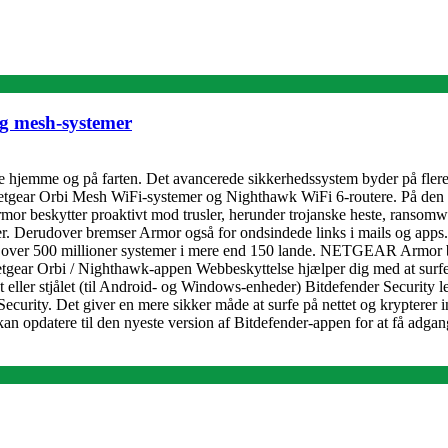
og mesh-systemer
de hjemme og på farten. Det avancerede sikkerhedssystem byder på flere
 Netgear Orbi Mesh WiFi-systemer og Nighthawk WiFi 6-routere. På den m
mor beskytter proaktivt mod trusler, herunder trojanske heste, ransomwa
ger. Derudover bremser Armor også for ondsindede links i mails og apps.
r over 500 millioner systemer i mere end 150 lande. NETGEAR Armor best
Netgear Orbi / Nighthawk-appen Webbeskyttelse hjælper dig med at surfe 
t eller stjålet (til Android- og Windows-enheder) Bitdefender Security 
curity. Det giver en mere sikker måde at surfe på nettet og krypterer in
 kan opdatere til den nyeste version af Bitdefender-appen for at få adga