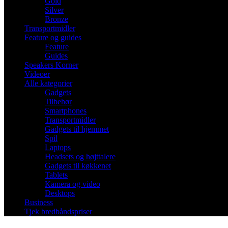
Gold
Silver
Bronze
Transportmidler
Feature og guides
Feature
Guides
Speakers Korner
Videoer
Alle kategorier
Gadgets
Tilbehør
Smartphones
Transportmidler
Gadgets til hjemmet
Spil
Laptops
Headsets og højttalere
Gadgets til køkkenet
Tablets
Kamera og video
Desktops
Business
Tjek bredbåndspriser