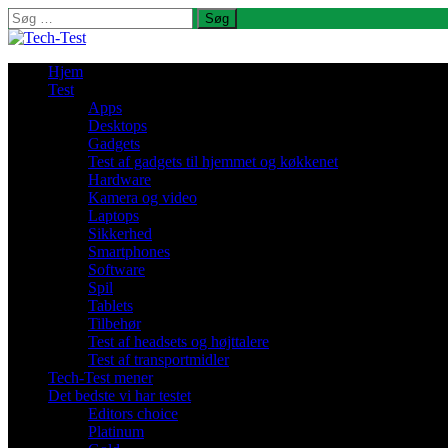
Søg
efter:
Hjem
Test
Apps
Desktops
Gadgets
Test af gadgets til hjemmet og køkkenet
Hardware
Kamera og video
Laptops
Sikkerhed
Smartphones
Software
Spil
Tablets
Tilbehør
Test af headsets og højttalere
Test af transportmidler
Tech-Test mener
Det bedste vi har testet
Editors choice
Platinum