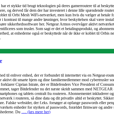
r et stykke tid brugt teknologien på deres gamerroutere til at beskyt
ere, og derved får dem der har investeret i denne lille spændende route
koblet til Orbi Mesh WiFi-netværket, men kun hvis du vælger at betale 
r i kontrast til mange andre løsninger, hvor beskyttelsen skal være insta
køre sikkerhedssoftware her. Netgear Armos overvåger aktivt netværket 
ntificeres som trusler. Som sagt er det et betalingsprodukt, og abonnem
hed, at enhederne også er beskyttede når de ikke er koblet til Orbis
.
r
d til enhver enhed, der er forbundet til internettet via en Netgear-rout
er aktivt dit smarte hjem og dine familiemedlemmer mod cybertrusler s
forklarer Ciprian Istrate, der er Bitdefenders Vice President of Consumer
 i hjemmet, tager Bitdefender nu det næste skridt sammen med NETGEAR –
smartphones og tablets centralt fra routeren. Abonnementet inkluderer 
 netværk i routeren, så dine data og dit privatliv altid er beskyttet. S
re. Falske websider, der f.eks. forsøger at opfange passwords eller pen
etværkets enheder for styrken af passwords, forældet firmware og andre 
 enhederne. Du
…. (læs mere her)