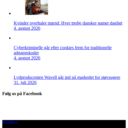
Kvinder overhaler mænd: Hver tredje dansker gamer dagligt
4. august 2026
Cyberkriminelle går efter cookies frem for traditionelle
adgangskoder
4. august 2026
Lydproducenten Wavell går ind på markedet for støvsugere
31. juli 2026
Følg os på Facebook
Kontakt os