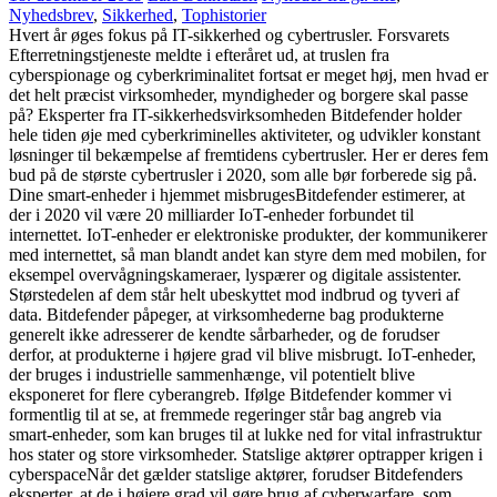
Nyhedsbrev
,
Sikkerhed
,
Tophistorier
Hvert år øges fokus på IT-sikkerhed og cybertrusler. Forsvarets
Efterretningstjeneste meldte i efteråret ud, at truslen fra
cyberspionage og cyberkriminalitet fortsat er meget høj, men hvad er
det helt præcist virksomheder, myndigheder og borgere skal passe
på? Eksperter fra IT-sikkerhedsvirksomheden Bitdefender holder
hele tiden øje med cyberkriminelles aktiviteter, og udvikler konstant
løsninger til bekæmpelse af fremtidens cybertrusler. Her er deres fem
bud på de største cybertrusler i 2020, som alle bør forberede sig på.
Dine smart-enheder i hjemmet misbrugesBitdefender estimerer, at
der i 2020 vil være 20 milliarder IoT-enheder forbundet til
internettet. IoT-enheder er elektroniske produkter, der kommunikerer
med internettet, så man blandt andet kan styre dem med mobilen, for
eksempel overvågningskameraer, lyspærer og digitale assistenter.
Størstedelen af dem står helt ubeskyttet mod indbrud og tyveri af
data. Bitdefender påpeger, at virksomhederne bag produkterne
generelt ikke adresserer de kendte sårbarheder, og de forudser
derfor, at produkterne i højere grad vil blive misbrugt. IoT-enheder,
der bruges i industrielle sammenhænge, vil potentielt blive
eksponeret for flere cyberangreb. Ifølge Bitdefender kommer vi
formentlig til at se, at fremmede regeringer står bag angreb via
smart-enheder, som kan bruges til at lukke ned for vital infrastruktur
hos stater og store virksomheder. Statslige aktører optrapper krigen i
cyberspaceNår det gælder statslige aktører, forudser Bitdefenders
eksperter, at de i højere grad vil gøre brug af cyberwarfare, som