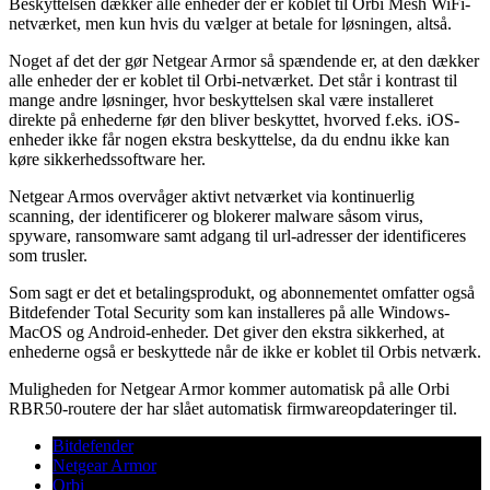
Beskyttelsen dækker alle enheder der er koblet til Orbi Mesh WiFi-
netværket, men kun hvis du vælger at betale for løsningen, altså.
Noget af det der gør Netgear Armor så spændende er, at den dækker
alle enheder der er koblet til Orbi-netværket. Det står i kontrast til
mange andre løsninger, hvor beskyttelsen skal være installeret
direkte på enhederne før den bliver beskyttet, hvorved f.eks. iOS-
enheder ikke får nogen ekstra beskyttelse, da du endnu ikke kan
køre sikkerhedssoftware her.
Netgear Armos overvåger aktivt netværket via kontinuerlig
scanning, der identificerer og blokerer malware såsom virus,
spyware, ransomware samt adgang til url-adresser der identificeres
som trusler.
Som sagt er det et betalingsprodukt, og abonnementet omfatter også
Bitdefender Total Security som kan installeres på alle Windows-
MacOS og Android-enheder. Det giver den ekstra sikkerhed, at
enhederne også er beskyttede når de ikke er koblet til Orbis netværk.
Muligheden for Netgear Armor kommer automatisk på alle Orbi
RBR50-routere der har slået automatisk firmwareopdateringer til.
Bitdefender
Netgear Armor
Orbi