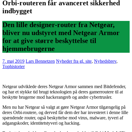
Orbi-routeren får avanceret sikkerhed
indbygget
Den lille designer-router fra Netgear,
bliver nu udstyret med Netgear Armor
for at give større beskyttelse til
hjemmebrugerne
7. maj 2019
Lars Bennetzen
Nyheder fra gl. site
,
Nyhedsbrev
,
Tophistorier
Netgear udviklede deres Netgear Armor sammen med Bitdefender,
og har et stykke tid brugt teknologien på deres gamerroutere til at
beskytte brugerne mod hackerangreb og andre cybertrusler.
Men nu har Netgear så valgt at gøre Netgear Armor tilgængelig på
deres Orbi-routere, og derved får dem der har investeret i denne lille
spændende router, også beskyttelse mod virus, malware, tyveri af
adgangskoder, identitetstyveri og hacking.