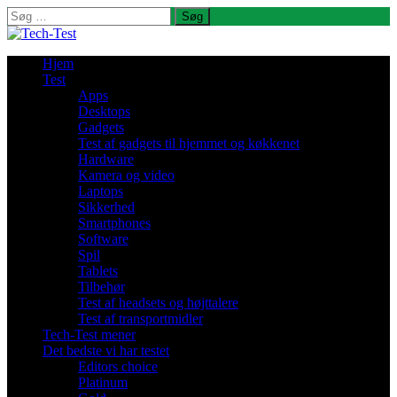
Søg
efter:
Hjem
Test
Apps
Desktops
Gadgets
Test af gadgets til hjemmet og køkkenet
Hardware
Kamera og video
Laptops
Sikkerhed
Smartphones
Software
Spil
Tablets
Tilbehør
Test af headsets og højttalere
Test af transportmidler
Tech-Test mener
Det bedste vi har testet
Editors choice
Platinum