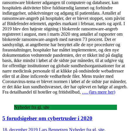
ransomware blokerer adgangen til computere og databaser, kan
hospitalets aktiviteter blive fuldstændig lammet og forhindre
indlæggelser, udskrivninger og adgang til patientdata. Antallet af
ransomware-angreb på hospitaler, der er blevet stoppet, som påvist
af Bitdefender-telemetri, øgedes markant i februar, marts og april. I
2019 blev den højeste stigning i blokerede ransomware-angreb
registreret i august, men i marts 2020 steg antallet af rapporter om
blokerede ransomware-angreb med næsten 73 procent. Det er
sandsynligt, at angriberne har benyttet alle de nye procedurer og
foranstaltninger, hospitaler har måttet implementere, og den nye
dokumentation vedrørende pandemien, der er tikket ind på daglig
basis, ikke mindst i løbet af de sidste par måneder, til at udgive sig
for offentlige institutioner og globale sundhedsorganisationer for at
narre medicinsk personale til at klikke på ondsindede webadresser
eller til at åbne inficerede vedhæftede filer. Mens trusler med
Coronavirus-tema er blevet normen i løbet af de sidste par måneder,
er det ikke kun sundhedsvæsnet, der har oplevet en bølge af angreb.
Fra detailhandel til hoteller og fritidstilbud,
…. (læs mere her)
Nyheder fra gl. site
5 forudsigelser om cybertrusler i 2020
18. december 2019
Lars Bennetzen
Nyheder fra gl. site
,