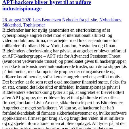
APT-hackere bliver hyret til at udføre
industrispionage
26. august 2020
Lars Bennetzen
Nyheder fra gl. site
,
Nyhedsbrev
,
Sikkerhed
,
Tophistorier
Bitdefender har for nylig gennemført en efterforskning af et
cyberspionage angreb rettet mod et internationalt arkitekt- og
videoproduktions-firma, der arbejder med luksusejendomme for
milliarder af dollars i New York, London, Australien og Oman.
Bitdefenders efterforskning har påvist, at angrebet er blevet udført af
en APT-hackergruppe – APT står for Advanced Persistent Threat
(avanceret vedvarende trussel) og prædikatet gives til hackergrupper
der ikke kun konstruerer automatiserede trusler, som de så slipper løs
på internettet, men kompetente grupper der er organiserede og
udfører koordinerede, sofistikerede angreb med et specifikt motiv.
Det betyder, at de som regel også modtager finansiel støtte, f.eks. fra
en stat, omend det ikke altid er tilfældet. Industrispionage påvist I
Bitdefenders efterforskning tyder alt på, at angrebet er blevet udført
af en APT-gruppe, der er blevet hyret til at gå direkte efter offer-
firmaet, forklarer Liviu Arsene, sikkerhedsekspert hos Bitdefender:
Angrebet er meget sofistikeret. Vi kan se, at hackerne har haft
forhåndskendskab til firmaets sikkerhedssystemer og hvilke software
applikationer, firmaet gør brug af, og brugt den viden til at infiltrere
og og stjæle informationer uden at blive opdaget. Alt tyder på, at det
her er industrispionage, hvorfor man må forvente, at det er en