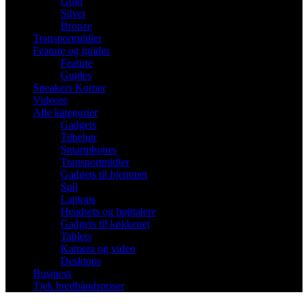
Gold
Silver
Bronze
Transportmidler
Feature og guides
Feature
Guides
Speakers Korner
Videoer
Alle kategorier
Gadgets
Tilbehør
Smartphones
Transportmidler
Gadgets til hjemmet
Spil
Laptops
Headsets og højttalere
Gadgets til køkkenet
Tablets
Kamera og video
Desktops
Business
Tjek bredbåndspriser