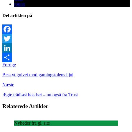
router
Del artiklen på
Facebook
Twitter
LinkedIn
Forrige
Share
Beskyt gulvet mod gamingstolens hjul
Næste
Ægte trådløst headset – nu også fra Trust
Relaterede Artikler
Nyheder fra gl. site