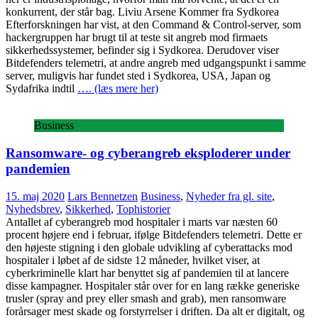
konkurrent, der står bag. Liviu Arsene Kommer fra Sydkorea
Efterforskningen har vist, at den Command & Control-server, som
hackergruppen har brugt til at teste sit angreb mod firmaets
sikkerhedssystemer, befinder sig i Sydkorea. Derudover viser
Bitdefenders telemetri, at andre angreb med udgangspunkt i samme
server, muligvis har fundet sted i Sydkorea, USA, Japan og
Sydafrika indtil
…. (læs mere her)
Business
Ransomware- og cyberangreb eksploderer under
pandemien
15. maj 2020
Lars Bennetzen
Business
,
Nyheder fra gl. site
,
Nyhedsbrev
,
Sikkerhed
,
Tophistorier
Antallet af cyberangreb mod hospitaler i marts var næsten 60
procent højere end i februar, ifølge Bitdefenders telemetri. Dette er
den højeste stigning i den globale udvikling af cyberattacks mod
hospitaler i løbet af de sidste 12 måneder, hvilket viser, at
cyberkriminelle klart har benyttet sig af pandemien til at lancere
disse kampagner. Hospitaler står over for en lang række generiske
trusler (spray and prey eller smash and grab), men ransomware
forårsager mest skade og forstyrrelser i driften. Da alt er digitalt, og