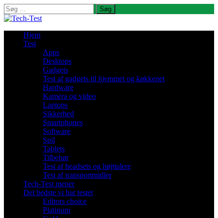
Søg
efter:
Hjem
Test
Apps
Desktops
Gadgets
Test af gadgets til hjemmet og køkkenet
Hardware
Kamera og video
Laptops
Sikkerhed
Smartphones
Software
Spil
Tablets
Tilbehør
Test af headsets og højttalere
Test af transportmidler
Tech-Test mener
Det bedste vi har testet
Editors choice
Platinum