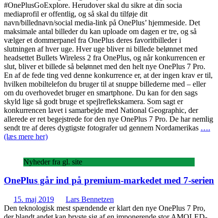
#OnePlusGoExplore. Herudover skal du sikre at din socia
mediaprofil er offentlig, og så skal du tilføje dit
navn/billednavn/social media-link på OnePlus’ hjemmeside. Det
maksimale antal billeder du kan uploade om dagen er tre, og så
vælger et dommerpanel fra OnePlus deres favoritbilleder i
slutningen af hver uge. Hver uge bliver ni billede belønnet med
headsettet Bullets Wireless 2 fra OnePlus, og når konkurrencen er
slut, bliver et billede så belønnet med den helt nye OnePlus 7 Pro.
En af de fede ting ved denne konkurrence er, at der ingen krav er til,
hvilken mobiltelefon du bruger til at snuppe billederne med – eller
om du overhovedet bruger en smartphone. Du kan for den sags
skyld lige så godt bruge et spejlreflekskamera. Som sagt er
konkurrencen lavet i samarbejde med National Geographic, der
allerede er ret begejstrede for den nye OnePlus 7 Pro. De har nemlig
sendt tre af deres dygtigste fotografer ud gennem Nordamerikas
….
(læs mere her)
Nyheder fra gl. site
OnePlus går ind på premium-markedet med 7-serien
15. maj 2019
Lars Bennetzen
Den teknologisk mest spændende er klart den nye OnePlus 7 Pro,
der blandt andet kan bryste sig af en imponerende stor AMOLED-