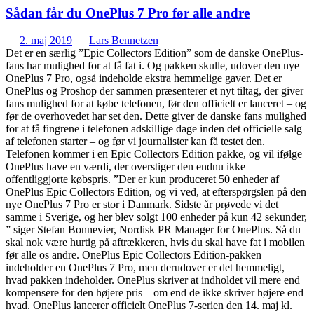
Sådan får du OnePlus 7 Pro før alle andre
2. maj 2019
Lars Bennetzen
Det er en særlig ”Epic Collectors Edition” som de danske OnePlus-
fans har mulighed for at få fat i. Og pakken skulle, udover den nye
OnePlus 7 Pro, også indeholde ekstra hemmelige gaver. Det er
OnePlus og Proshop der sammen præsenterer et nyt tiltag, der giver
fans mulighed for at købe telefonen, før den officielt er lanceret – og
før de overhovedet har set den. Dette giver de danske fans mulighed
for at få fingrene i telefonen adskillige dage inden det officielle salg
af telefonen starter – og før vi journalister kan få testet den.
Telefonen kommer i en Epic Collectors Edition pakke, og vil ifølge
OnePlus have en værdi, der overstiger den endnu ikke
offentliggjorte købspris. ”Der er kun produceret 50 enheder af
OnePlus Epic Collectors Edition, og vi ved, at efterspørgslen på den
nye OnePlus 7 Pro er stor i Danmark. Sidste år prøvede vi det
samme i Sverige, og her blev solgt 100 enheder på kun 42 sekunder,
” siger Stefan Bonnevier, Nordisk PR Manager for OnePlus. Så du
skal nok være hurtig på aftrækkeren, hvis du skal have fat i mobilen
før alle os andre. OnePlus Epic Collectors Edition-pakken
indeholder en OnePlus 7 Pro, men derudover er det hemmeligt,
hvad pakken indeholder. OnePlus skriver at indholdet vil mere end
kompensere for den højere pris – om end de ikke skriver højere end
hvad. OnePlus lancerer officielt OnePlus 7-serien den 14. maj kl.