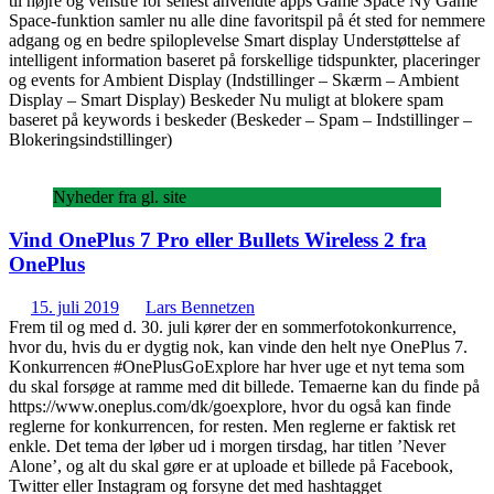
til højre og venstre for senest anvendte apps Game Space Ny Game
Space-funktion samler nu alle dine favoritspil på ét sted for nemmere
adgang og en bedre spiloplevelse Smart display Understøttelse af
intelligent information baseret på forskellige tidspunkter, placeringer
og events for Ambient Display (Indstillinger – Skærm – Ambient
Display – Smart Display) Beskeder Nu muligt at blokere spam
baseret på keywords i beskeder (Beskeder – Spam – Indstillinger –
Blokeringsindstillinger)
Nyheder fra gl. site
Vind OnePlus 7 Pro eller Bullets Wireless 2 fra
OnePlus
15. juli 2019
Lars Bennetzen
Frem til og med d. 30. juli kører der en sommerfotokonkurrence,
hvor du, hvis du er dygtig nok, kan vinde den helt nye OnePlus 7.
Konkurrencen #OnePlusGoExplore har hver uge et nyt tema som
du skal forsøge at ramme med dit billede. Temaerne kan du finde på
https://www.oneplus.com/dk/goexplore, hvor du også kan finde
reglerne for konkurrencen, for resten. Men reglerne er faktisk ret
enkle. Det tema der løber ud i morgen tirsdag, har titlen ’Never
Alone’, og alt du skal gøre er at uploade et billede på Facebook,
Twitter eller Instagram og forsyne det med hashtagget