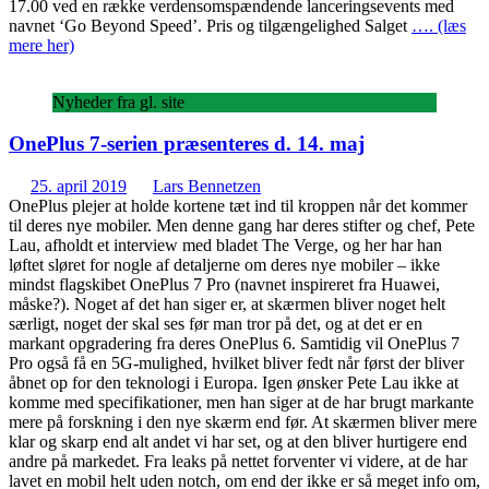
17.00 ved en række verdensomspændende lanceringsevents med
navnet ‘Go Beyond Speed’. Pris og tilgængelighed Salget
…. (læs
mere her)
Nyheder fra gl. site
OnePlus 7-serien præsenteres d. 14. maj
25. april 2019
Lars Bennetzen
OnePlus plejer at holde kortene tæt ind til kroppen når det kommer
til deres nye mobiler. Men denne gang har deres stifter og chef, Pete
Lau, afholdt et interview med bladet The Verge, og her har han
løftet sløret for nogle af detaljerne om deres nye mobiler – ikke
mindst flagskibet OnePlus 7 Pro (navnet inspireret fra Huawei,
måske?). Noget af det han siger er, at skærmen bliver noget helt
særligt, noget der skal ses før man tror på det, og at det er en
markant opgradering fra deres OnePlus 6. Samtidig vil OnePlus 7
Pro også få en 5G-mulighed, hvilket bliver fedt når først der bliver
åbnet op for den teknologi i Europa. Igen ønsker Pete Lau ikke at
komme med specifikationer, men han siger at de har brugt markante
mere på forskning i den nye skærm end før. At skærmen bliver mere
klar og skarp end alt andet vi har set, og at den bliver hurtigere end
andre på markedet. Fra leaks på nettet forventer vi videre, at de har
lavet en mobil helt uden notch, om end der ikke er så meget info om,