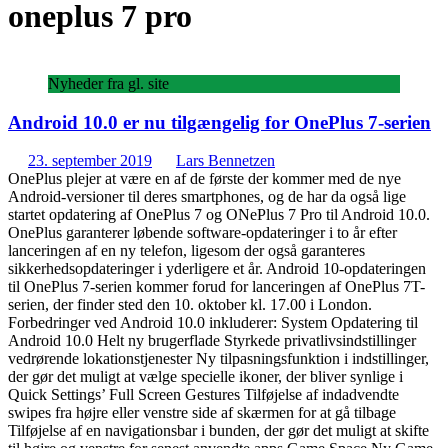
oneplus 7 pro
Nyheder fra gl. site
Android 10.0 er nu tilgængelig for OnePlus 7-serien
23. september 2019
Lars Bennetzen
OnePlus plejer at være en af de første der kommer med de nye
Android-versioner til deres smartphones, og de har da også lige
startet opdatering af OnePlus 7 og ONePlus 7 Pro til Android 10.0.
OnePlus garanterer løbende software-opdateringer i to år efter
lanceringen af en ny telefon, ligesom der også garanteres
sikkerhedsopdateringer i yderligere et år. Android 10-opdateringen
til OnePlus 7-serien kommer forud for lanceringen af OnePlus 7T-
serien, der finder sted den 10. oktober kl. 17.00 i London.
Forbedringer ved Android 10.0 inkluderer: System Opdatering til
Android 10.0 Helt ny brugerflade Styrkede privatlivsindstillinger
vedrørende lokationstjenester Ny tilpasningsfunktion i indstillinger,
der gør det muligt at vælge specielle ikoner, der bliver synlige i
Quick Settings’ Full Screen Gestures Tilføjelse af indadvendte
swipes fra højre eller venstre side af skærmen for at gå tilbage
Tilføjelse af en navigationsbar i bunden, der gør det muligt at skifte