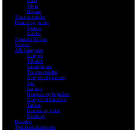
Gold
Silver
Bronze
Transportmidler
Feature og guides
Feature
Guides
Speakers Korner
Videoer
Alle kategorier
Gadgets
Tilbehør
Smartphones
Transportmidler
Gadgets til hjemmet
Spil
Laptops
Headsets og højttalere
Gadgets til køkkenet
Tablets
Kamera og video
Desktops
Business
Tjek bredbåndspriser