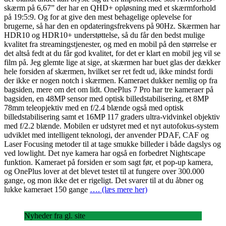
skærm på 6,67” der har en QHD+ opløsning med et skærmforhold
på 19:5:9. Og for at give den mest behagelige oplevelse for
brugerne, så har den en opdateringsfrekvens på 90Hz. Skærmen har
HDR10 og HDR10+ understøttelse, så du får den bedst mulige
kvalitet fra streamingstjenester, og med en mobil på den størrelse er
det altså fedt at du får god kvalitet, for det er klart en mobil jeg vil se
film på. Jeg glemte lige at sige, at skærmen har buet glas der dækker
hele forsiden af skærmen, hvilket ser ret fedt ud, ikke mindst fordi
der ikke er nogen notch i skærmen. Kameraet dukker nemlig op fra
bagsiden, mere om det om lidt. OnePlus 7 Pro har tre kameraer på
bagsiden, en 48MP sensor med optisk billedstabilisering, et 8MP
78mm teleopjektiv med en f/2.4 blænde også med optisk
billedstabilisering samt et 16MP 117 graders ultra-vidvinkel objektiv
med f/2.2 blænde. Mobilen er udstyret med et nyt autofokus-system
udviklet med intelligent teknologi, der anvender PDAF, CAF og
Laser Focusing metoder til at tage smukke billeder i både dagslys og
ved lowlight. Det nye kamera har også en forbedret Nightscape
funktion. Kameraet på forsiden er som sagt før, et pop-up kamera,
og OnePlus lover at det blevet testet til at fungere over 300.000
gange, og mon ikke det er rigeligt. Det svarer til at du åbner og
lukke kameraet 150 gange
…. (læs mere her)
Nyheder fra gl. site