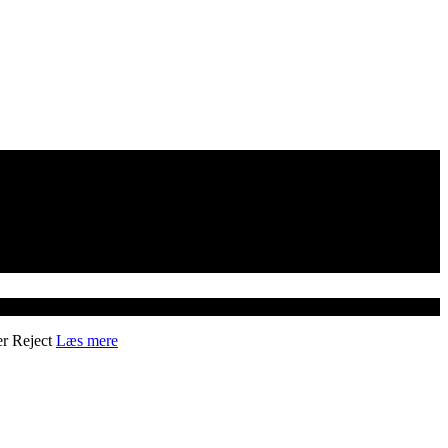
er
Reject
Læs mere