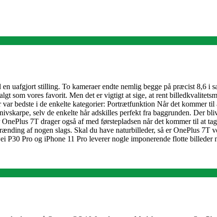
en uafgjort stilling. To kameraer endte nemlig begge på præcist 8,6 i sa
gt som vores favorit. Men det er vigtigt at sige, at rent billedkvalitets
ar bedste i de enkelte kategorier: Portrætfunktion Når det kommer til at 
ivskarpe, selv de enkelte hår adskilles perfekt fra baggrunden. Der bli
Plus 7T drager også af med førstepladsen når det kommer til at tage na
brænding af nogen slags. Skal du have naturbilleder, så er OnePlus 7T v
awei P30 Pro og iPhone 11 Pro leverer nogle imponerende flotte billeder