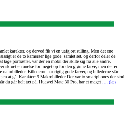
mlet karakter, og derved fik vi en uafgjort stilling. Men det ene
mæssigt er de to kameraer lige gode, samlet set, og derfor deler de
tage portrætter, var der en mobil der skilte sig fra alle andre,
ver skruet en anelse for meget op for den grønne farve, men der er
turbilleder. Billederne har rigtig gode farver, og billederne står
ejen at gå. Karakter: 9 Makrobilleder Der var to smartphones der stod
 når du går helt tæt på. Huawei Mate 30 Pro, har et meget
…. (læs