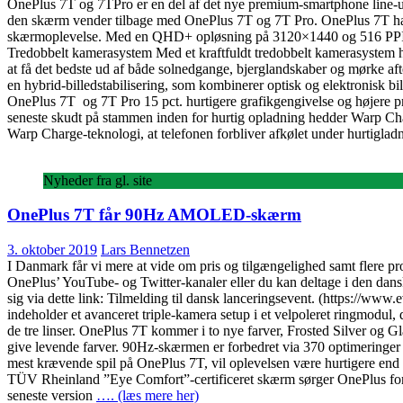
OnePlus 7T og 7TPro er en del af det nye premium-smartphone line-
den skærm vender tilbage med OnePlus 7T og 7T Pro. OnePlus 7T har
skærmoplevelse. Med en QHD+ opløsning på 3120×1440 og 516 PPI (pix
Tredobbelt kamerasystem Med et kraftfuldt tredobbelt kamerasystem ha
at få det bedste ud af både solnedgange, bjerglandskaber og mørke af
en hybrid-billedstabilisering, som kombinerer optisk og elektronisk 
OnePlus 7T og 7T Pro 15 pct. hurtigere grafikgengivelse og højere p
seneste skudt på stammen inden for hurtig opladning hedder Warp Char
Warp Charge-teknologi, at telefonen forbliver afkølet under hurtiglad
Nyheder fra gl. site
OnePlus 7T får 90Hz AMOLED-skærm
3. oktober 2019
Lars Bennetzen
I Danmark får vi mere at vide om pris og tilgængelighed samt flere p
OnePlus’ YouTube- og Twitter-kanaler eller du kan deltage i den dans
sig via dette link: Tilmelding til dansk lanceringsevent. (https://w
indeholder et avanceret triple-kamera setup i et velpoleret ringmodu
de tre linser. OnePlus 7T kommer i to nye farver, Frosted Silver og 
give levende farver. 90Hz-skærmen er forbedret via 370 optimeringer
mest krævende spil på OnePlus 7T, vil oplevelsen være hurtigere end nog
TÜV Rheinland ”Eye Comfort”-certificeret skærm sørger OnePlus for e
seneste version
…. (læs mere her)