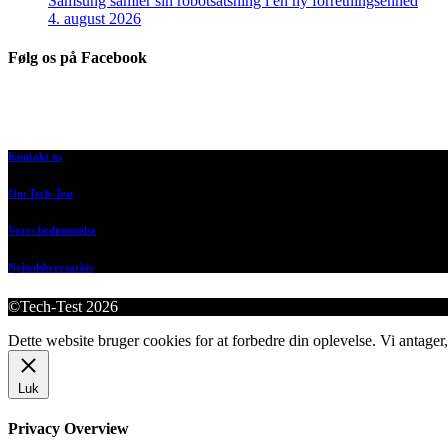
Samsung samler sin robotsatsning i en ny forretningsenhed
4. august 2026
Følg os på Facebook
Kontakt os
Om Tech-Test
Vores bedømmelse
Nyhedsbrevsarkiv
©Tech-Test 2026
Dette website bruger cookies for at forbedre din oplevelse. Vi antager,
Luk
Privacy Overview