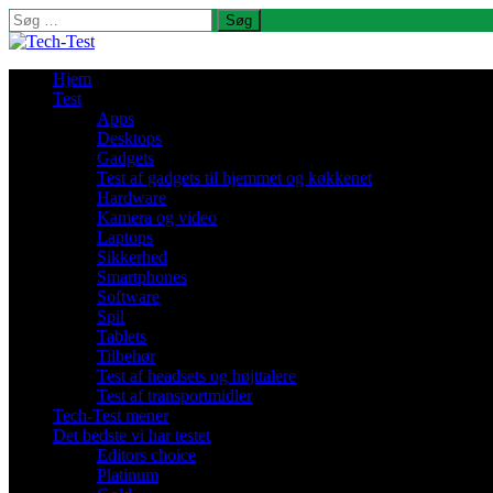
Søg
efter:
Hjem
Test
Apps
Desktops
Gadgets
Test af gadgets til hjemmet og køkkenet
Hardware
Kamera og video
Laptops
Sikkerhed
Smartphones
Software
Spil
Tablets
Tilbehør
Test af headsets og højttalere
Test af transportmidler
Tech-Test mener
Det bedste vi har testet
Editors choice
Platinum