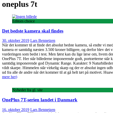
oneplus 7t
Editors choice
Det bedste kamera skal findes
30. oktober 2019
Lars Bennetzen
Når det kommer til at finde det absolut bedste kamera, så endte vi med 
kamera er samtidig næsten 3.500 kroner billigere, og derfor blev det val
vurderingen som bedst i test. Men først kan du lige læse om, hvem der v
OnePlus 7T. Her står billederne imponerende godt, portrætterne står kn
samtidig imponerende god Dynamic Range. Karakter: 9 Naturbilleder One
vildt skarpe. Himmelen står virkelig skarp og der er absolut ingen ud
ud fra alle de andre når det kommer til at gå helt tæt på motivet. Hu
mere her)
Nyheder fra gl. site
OnePlus 7T-serien landet i Danmark
16. oktober 2019
Lars Bennetzen