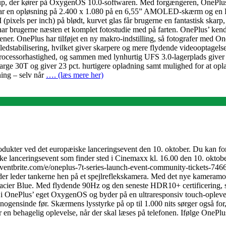
up, der kører på OxygenOS 10.0-softwaren. Med forgængeren, OnePlus
 en opløsning på 2.400 x 1.080 på en 6,55” AMOLED-skærm og en HDR 
els per inch) på blødt, kurvet glas får brugerne en fantastisk skarp
r brugerne næsten et komplet fotostudie med på farten. OnePlus’ kendte
tener. OnePlus har tilføjet en ny makro-indstilling, så fotografer med 
billedstabilisering, hvilket giver skarpere og mere flydende videoopt
rocessorhastighed, og sammen med lynhurtig UFS 3.0-lagerplads giver d
ge 30T og giver 23 pct. hurtigere opladning samt mulighed for at oplad
ning – selv når
…. (læs mere her)
rodukter ved det europæiske lanceringsevent den 10. oktober. Du kan fo
ke lanceringsevent som finder sted i Cinemaxx kl. 16.00 den 10. oktober
ww.eventbrite.com/e/oneplus-7t-series-launch-event-community-tickets-
l, der leder tankerne hen på et spejlreflekskamera. Med det nye kameram
Glacier Blue. Med flydende 90Hz og den seneste HDR10+ certificering, 
 i OnePlus’ eget OxygenOS og byder på en ultraresponsiv touch-oplevels
ensinde før. Skærmens lysstyrke på op til 1.000 nits sørger også for, at
n behagelig oplevelse, når der skal læses på telefonen. Ifølge OnePlu