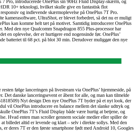
 7 Pro, introducerede OnePlus sin 90Hz Fluid Display-skærm, og
10+ teknologi, hvilket skulle give en fantastisk flot
, responsiv og indlevende skærmoplevelse på OnePlus 7T Pro.
 kamerasoftware, UltraShot, er blevet forbedret, så det nu er muligt
OnePlus kan komme helt tæt på motivet. Samtidig introducerer OnePlus
agelser. Med den nye Qualcomm Snapdragon 855 Plus-processor har
et en oplevelse, der er hurtigere end nogensinde før. OnePlus’
e batteriet til 68 pct. på blot 30 min. Derudover muliggør den nye
r resten følge lanceringen på livestream via OnePlus’ hjemmeside, på
. Det danske lanceringsevent er åbent for alle, og man kan tilmelde
74661818509) Nyt design Den nye OnePlus 7T byder på et nyt look, der
odul vil OnePlus introducere en balance mellem det slanke udtryk og
skulle OnePlus 7T’s Fluid Display både være hurtig at betjene, og
e. Hvad enten man scroller gennem sociale medier eller spiller de
 billedet altid er levende og klart – selv i direkte sollys. Med den
s, er deres 7T er den første smartphone født med Android 10, Googles