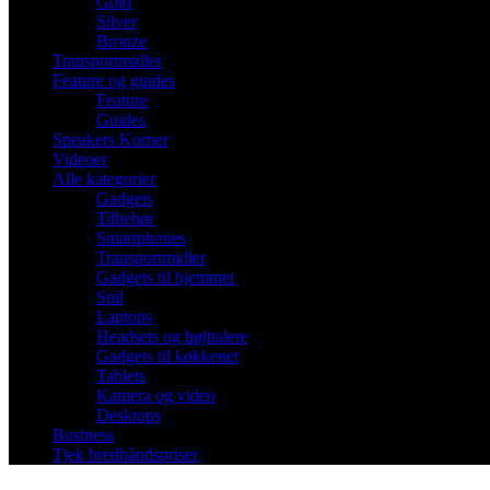
Gold
Silver
Bronze
Transportmidler
Feature og guides
Feature
Guides
Speakers Korner
Videoer
Alle kategorier
Gadgets
Tilbehør
Smartphones
Transportmidler
Gadgets til hjemmet
Spil
Laptops
Headsets og højttalere
Gadgets til køkkenet
Tablets
Kamera og video
Desktops
Business
Tjek bredbåndspriser