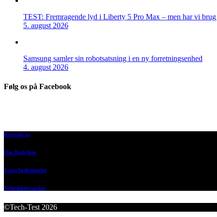
TEST: Fremragende lyd i Liberty 5 Pro Max – men har vi brug f
5. august 2026
Samsung samler sin robotsatsning i en ny forretningsenhed
4. august 2026
Følg os på Facebook
Kontakt os
Om Tech-Test
Vores bedømmelse
Nyhedsbrevsarkiv
©Tech-Test 2026