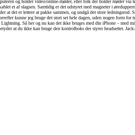
puteren og holder video/online-møder, eller folk der holder møder via tel
t kablet et af slagsen. Samtidig er det udstyret med magneter i øredupp
tyder at det er lettere at pakke sammen, og undgå det store ledningsrod. 
herefter kunne jeg bruge det stort set hele dagen, uden nogen form for t
e Lightning. Så her og nu kan det ikke bruges med din iPhone – med mindr
tyder at du ikke kan bruge den kontrolboks der styrer headsettet. Jack-s