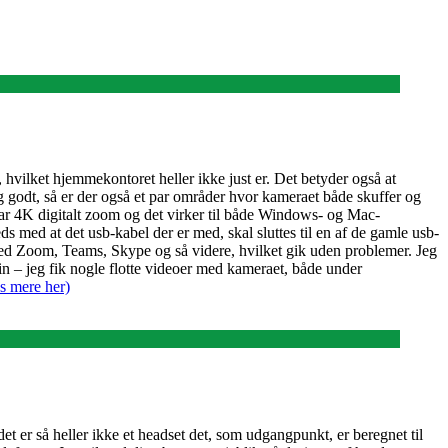
vilket hjemmekontoret heller ikke just er. Det betyder også at
 godt, så er der også et par områder hvor kameraet både skuffer og
 har 4K digitalt zoom og det virker til både Windows- og Mac-
freds med at det usb-kabel der er med, skal sluttes til en af de gamle usb-
 med Zoom, Teams, Skype og så videre, hvilket gik uden problemer. Jeg
in – jeg fik nogle flotte videoer med kameraet, både under
s mere her)
t er så heller ikke et headset det, som udgangpunkt, er beregnet til