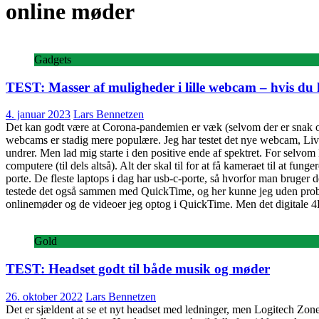
online møder
Gadgets
TEST: Masser af muligheder i lille webcam – hvis du
4. januar 2023
Lars Bennetzen
Det kan godt være at Corona-pandemien er væk (selvom der er snak om 
webcams er stadig mere populære. Jeg har testet det nye webcam, Live
undrer. Men lad mig starte i den positive ende af spektret. For selvo
computere (til dels altså). Alt der skal til for at få kameraet til at fun
porte. De fleste laptops i dag har usb-c-porte, så hvorfor man bruger
testede det også sammen med QuickTime, og her kunne jeg uden problemer
onlinemøder og de videoer jeg optog i QuickTime. Men det digitale 4
Gold
TEST: Headset godt til både musik og møder
26. oktober 2022
Lars Bennetzen
Det er sjældent at se et nyt headset med ledninger, men Logitech Zone 