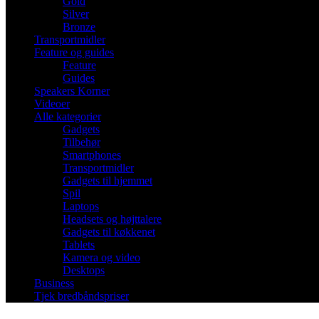
Gold
Silver
Bronze
Transportmidler
Feature og guides
Feature
Guides
Speakers Korner
Videoer
Alle kategorier
Gadgets
Tilbehør
Smartphones
Transportmidler
Gadgets til hjemmet
Spil
Laptops
Headsets og højttalere
Gadgets til køkkenet
Tablets
Kamera og video
Desktops
Business
Tjek bredbåndspriser