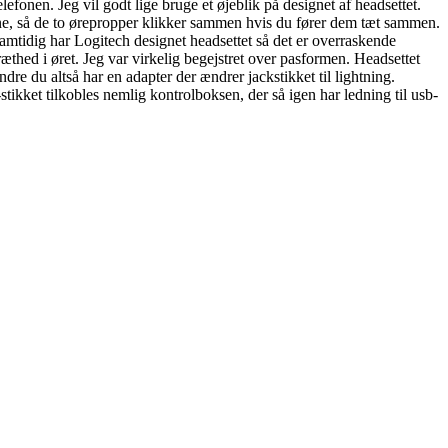
efonen. Jeg vil godt lige bruge et øjeblik på designet af headsettet.
erne, så de to ørepropper klikker sammen hvis du fører dem tæt sammen.
Samtidig har Logitech designet headsettet så det er overraskende
ræthed i øret. Jeg var virkelig begejstret over pasformen. Headsettet
e du altså har en adapter der ændrer jackstikket til lightning.
tikket tilkobles nemlig kontrolboksen, der så igen har ledning til usb-