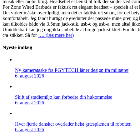
musik eller mobil brug. Headsettet er tænkt til folk der sidder ved com
For Zone Wired Earbuds er faktisk ret elegant headset – specielt af e
Det virker måske overflødigt, men det er faktisk ret smart, for det be
komfortabelt. Jeg fandt hurtigt de øredutter der passede mine ører, og 
kan tilkobles både via 3,5mm jack-stik, usb-c og usb-a, men altså ikk
Umiddelbart kan jeg dog ikke anbefale at bruge jack-stikket. For det be
c/a-stikket. Så for
…. (læs mere her)
Nyeste indlæg
Ny kamerataske fra PGYTECH låner design fra militæret
6. august 2026
Skift af studiemiljø kan forbedre din hukommelse
6. august 2026
Hver fjerde dansker overlader helst græsplænen til robotten
6. august 2026