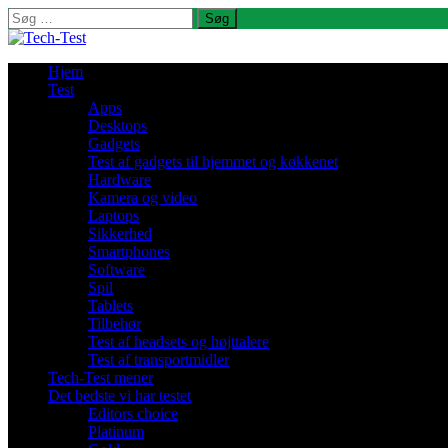
Søg
efter:
Hjem
Test
Apps
Desktops
Gadgets
Test af gadgets til hjemmet og køkkenet
Hardware
Kamera og video
Laptops
Sikkerhed
Smartphones
Software
Spil
Tablets
Tilbehør
Test af headsets og højttalere
Test af transportmidler
Tech-Test mener
Det bedste vi har testet
Editors choice
Platinum