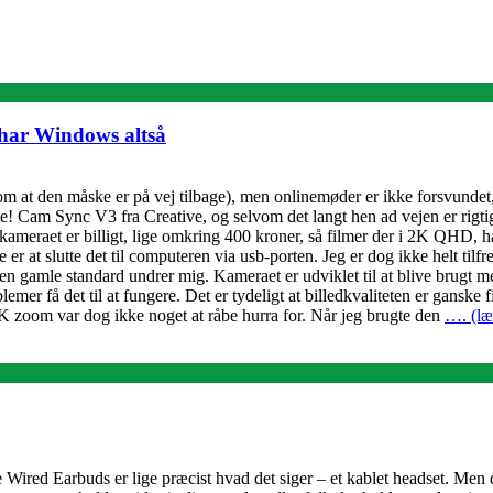
 har Windows altså
at den måske er på vej tilbage), men onlinemøder er ikke forsvundet, h
! Cam Sync V3 fra Creative, og selvom det langt hen ad vejen er rigtig
m kameraet er billigt, lige omkring 400 kroner, så filmer der i 2K QHD,
gere er at slutte det til computeren via usb-porten. Jeg er dog ikke helt til
 den gamle standard undrer mig. Kameraet er udviklet til at blive brugt
 få det til at fungere. Det er tydeligt at billedkvaliteten er ganske f
K zoom var dog ikke noget at råbe hurra for. Når jeg brugte den
…. (læ
Wired Earbuds er lige præcist hvad det siger – et kablet headset. Men de