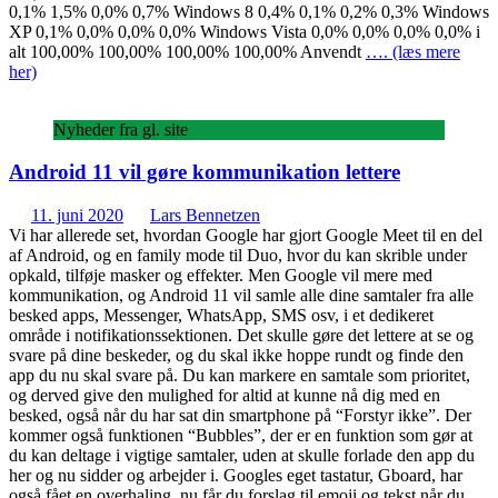
0,1% 1,5% 0,0% 0,7% Windows 8 0,4% 0,1% 0,2% 0,3% Windows
XP 0,1% 0,0% 0,0% 0,0% Windows Vista 0,0% 0,0% 0,0% 0,0% i
alt 100,00% 100,00% 100,00% 100,00% Anvendt
…. (læs mere
her)
Nyheder fra gl. site
Android 11 vil gøre kommunikation lettere
11. juni 2020
Lars Bennetzen
Vi har allerede set, hvordan Google har gjort Google Meet til en del
af Android, og en family mode til Duo, hvor du kan skrible under
opkald, tilføje masker og effekter. Men Google vil mere med
kommunikation, og Android 11 vil samle alle dine samtaler fra alle
besked apps, Messenger, WhatsApp, SMS osv, i et dedikeret
område i notifikationssektionen. Det skulle gøre det lettere at se og
svare på dine beskeder, og du skal ikke hoppe rundt og finde den
app du nu skal svare på. Du kan markere en samtale som prioritet,
og derved give den mulighed for altid at kunne nå dig med en
besked, også når du har sat din smartphone på “Forstyr ikke”. Der
kommer også funktionen “Bubbles”, der er en funktion som gør at
du kan deltage i vigtige samtaler, uden at skulle forlade den app du
her og nu sidder og arbejder i. Googles eget tastatur, Gboard, har
også fået en overhaling. nu får du forslag til emoji og tekst når du