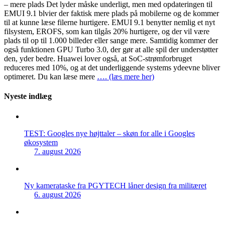
– mere plads Det lyder måske underligt, men med opdateringen til
EMUI 9.1 blvier der faktisk mere plads på mobilerne og de kommer
til at kunne læse filerne hurtigere. EMUI 9.1 benytter nemlig et nyt
filsystem, EROFS, som kan tilgås 20% hurtigere, og der vil være
plads til op til 1.000 billeder eller sange mere. Samtidig kommer der
også funktionen GPU Turbo 3.0, der gør at alle spil der understøtter
den, yder bedre. Huawei lover også, at SoC-strømforbruget
reduceres med 10%, og at det underliggende systems ydeevne bliver
optimeret. Du kan læse mere
…. (læs mere her)
Nyeste indlæg
TEST: Googles nye højttaler – skøn for alle i Googles
økosystem
7. august 2026
Ny kamerataske fra PGYTECH låner design fra militæret
6. august 2026