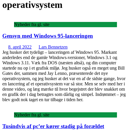
operativsystem
Nyheder fra gl. site
Gensyn med Windows 95-lanceringen
8. april 2022
Lars Bennetzen
Jeg husker det tydeligt – lanceringen af Windows 95. Markant
anderledes end de gamle Windows-versioner, Windows 3.1 og
Windows 3.11. Væk fra DOS (næsten altså), og din computer
startede nu op i et grafisk miljø. Jeg husker også en meget ung Bill
Gates der, sammen med Jay Lenno, præsenterede det nye
operativsystem, og jeg husker at det var en af de sidste gange, hvor
en lancering af et operativsystem var så stor. Men se selv med her i
denne video, og læg mærke til hvor begejstret der blev snakket om
en grafik der i dag betragtes som dårlig og simpel. Indrømmet – jeg
blev godt nok taget en tur tilbage i tiden her.
Nyheder fra gl. site
Tusindvis af pc’er kører stadig på forældet