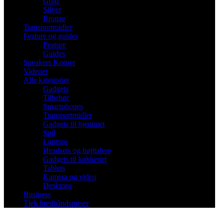
Gold
Silver
Bronze
Transportmidler
Feature og guides
Feature
Guides
Speakers Korner
Videoer
Alle kategorier
Gadgets
Tilbehør
Smartphones
Transportmidler
Gadgets til hjemmet
Spil
Laptops
Headsets og højttalere
Gadgets til køkkenet
Tablets
Kamera og video
Desktops
Business
Tjek bredbåndspriser