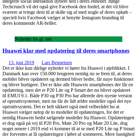
integrere social interaktion dybere ned i deres enheder. Ifølge
Techcrunch vil det også give Facebook den fordel, at det vil blive
sværere at tvinge dem til at skille sig af med nogle af deres opkøb –
specielt hvis Facebook vælger at benytte Instagram branding til
deres kommende AR-briller.
Nyheder fra gl. site
Huawei klar med opdatering til deres smartphones
13. juni 2019
Lars Bennetzen
Det er ikke kun dårlige nyheder vi hører fra Huawei i øjeblikket. I
Danmark kan over 150.000 brugeren nemlig nu se frem til, at deres
mobiler bliver opdateret og dermed bliver bedre, får nuye funktioner
og bliver hurtigere. Det er ikke alle Huaweis smartphones der får en
opdatering, men det er P20 Lite og P Smart der nu bliver opdateret
til EMUI 9.1. Både P30 og P30 Pro har allerede den nyeste version
af operativsystemet, men nu får de lidt ældre modeller også det nye
operativsystem. Det er helt sikkert også med velberådet hu at
Huawei vælger netop de to modeller til opdateringen, for det er
nemlig Huaweis bedst sælgende modeller fra Huawei. Opdateringen
er dog også på vej til P20 Pro, Mate 20 Pro og Mate 20 Lite, dog
noget senere i 2019 end vi kommer til at se med P20 Lite og P Smart
der forventes at få opdateringen i løbet af sommeren. Mere hastighed