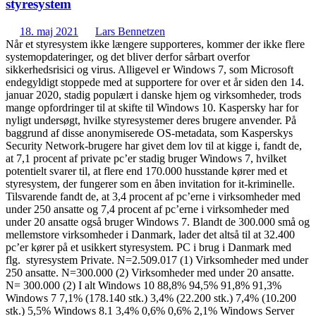
styresystem
18. maj 2021
Lars Bennetzen
Når et styresystem ikke længere supporteres, kommer der ikke flere
systemopdateringer, og det bliver derfor sårbart overfor
sikkerhedsrisici og virus. Alligevel er Windows 7, som Microsoft
endegyldigt stoppede med at supportere for over et år siden den 14.
januar 2020, stadig populært i danske hjem og virksomheder, trods
mange opfordringer til at skifte til Windows 10. Kaspersky har for
nyligt undersøgt, hvilke styresystemer deres brugere anvender. På
baggrund af disse anonymiserede OS-metadata, som Kasperskys
Security Network-brugere har givet dem lov til at kigge i, fandt de,
at 7,1 procent af private pc’er stadig bruger Windows 7, hvilket
potentielt svarer til, at flere end 170.000 husstande kører med et
styresystem, der fungerer som en åben invitation for it-kriminelle.
Tilsvarende fandt de, at 3,4 procent af pc’erne i virksomheder med
under 250 ansatte og 7,4 procent af pc’erne i virksomheder med
under 20 ansatte også bruger Windows 7. Blandt de 300.000 små og
mellemstore virksomheder i Danmark, lader det altså til at 32.400
pc’er kører på et usikkert styresystem. PC i brug i Danmark med
flg. styresystem Private. N=2.509.017 (1) Virksomheder med under
250 ansatte. N=300.000 (2) Virksomheder med under 20 ansatte.
N= 300.000 (2) I alt Windows 10 88,8% 94,5% 91,8% 91,3%
Windows 7 7,1% (178.140 stk.) 3,4% (22.200 stk.) 7,4% (10.200
stk.) 5,5% Windows 8.1 3,4% 0,6% 0,6% 2,1% Windows Server