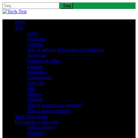
Søg
efter:
Hjem
Test
Apps
Desktops
Gadgets
Test af gadgets til hjemmet og køkkenet
Hardware
Kamera og video
Laptops
Sikkerhed
Smartphones
Software
Spil
Tablets
Tilbehør
Test af headsets og højttalere
Test af transportmidler
Tech-Test mener
Det bedste vi har testet
Editors choice
Platinum