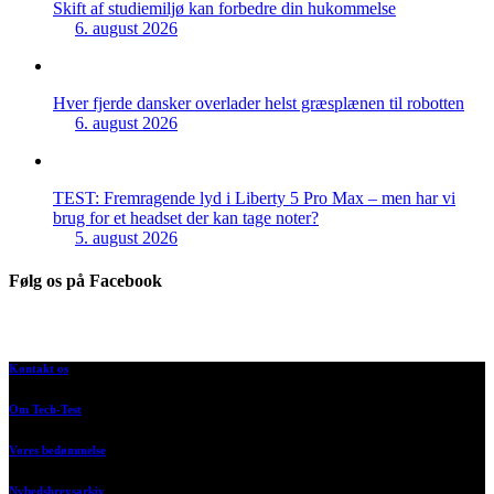
Skift af studiemiljø kan forbedre din hukommelse
6. august 2026
Hver fjerde dansker overlader helst græsplænen til robotten
6. august 2026
TEST: Fremragende lyd i Liberty 5 Pro Max – men har vi
brug for et headset der kan tage noter?
5. august 2026
Følg os på Facebook
Kontakt os
Om Tech-Test
Vores bedømmelse
Nyhedsbrevsarkiv