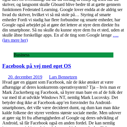
skriver, og langsomt skulle Gboard blive bedre til at gætte gennem
funktionen Federated Learning. Google lover endda at de aldrig ser
hvad du skriver, hvilket vi så må stole på… Styring af smarte
enheder Fordi vi stadig har flere forbundne og smarte enheder, har
Google også arbejdet på at gøre det lettere at styre dem direkte fra
din smartphone. Så nu skulle du kunne styre dem fra et sted, uden at
skulle åbne forskellige apps. En af de ting som Google længe
….
(læs mere her)
Business
Facebook på vej med eget OS
20. december 2019
Lars Bennetzen
Hvad gør en gigant som Facebook, når de ikke ønsker at være
afhængige af deres konkurrents operativsystem? Tja – hvis man er
Mark Zuckerberg og Facebook, så hyrer man bare en af de folk der
var med til at udvikle Windows NT, nemlig Mark Lucovsky. Det
betyder dog ikke at Facebook-app’en forsvinder fra Android-
smartphones, det ville være decideret dumt, og dum kan man ikke
kalde folkene der styrer verdens største sociale medie. Men udover
at gøre sig fri fra afhængigheden af Google og deres udvikling af
Android, så får Facebook også en anden fordel. De kan nemlig