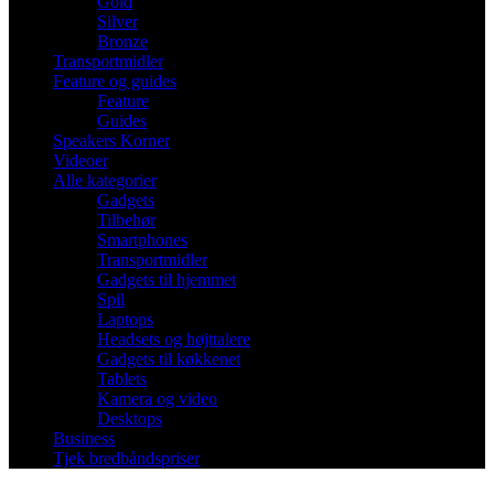
Gold
Silver
Bronze
Transportmidler
Feature og guides
Feature
Guides
Speakers Korner
Videoer
Alle kategorier
Gadgets
Tilbehør
Smartphones
Transportmidler
Gadgets til hjemmet
Spil
Laptops
Headsets og højttalere
Gadgets til køkkenet
Tablets
Kamera og video
Desktops
Business
Tjek bredbåndspriser