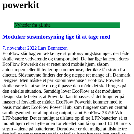
powerkit
Nyheder fra gl. site
Modulær strømforsyning lige til at tage med
7. november 2022
Lars Bennetzen
EcoFlow står bag en række nye strømforsyningsløsninger, der både
skulle være vedvarende og transportabel. De har lige lanceret deres
EcoFlow Powerkit der er rettet mod mobile hjem, såsom
autocampere eller til hytter og sommerhuse, der ikke får strøm fra
elnettet. Sidstnævnte finders der dog næppe ret mange af i Danmark
længere. Men måske et par kolonihavehuse? EcoFlow Powerkit
skulle være let at sætte op og tilpasse den måde det skal bruges på i
den enkelte situation. Samtidig lover EcoFlow at det modulære
design skulle betyde, at Powerkit kan tilpasses så det fungerer på
masser af forskellige måder. EcoFlow Powerkit kommer med to
basis-moduler: EcoFlow Power Hub, som fungerer som en central
samlingsenhed for al input og output, samt EcoFlow 2K/5KWh
LFP-batterier. Det er muligt at tilslutte op til tre LFP-batterier, så et
mobilt hjem eller hytte uden for elnettet kan få op imod 14-18 timers
strøm – alene på batterierne. Derudover er det muligt at tilslutte tre