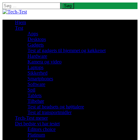
Søg
efter:
Hjem
Test
Apps
Desktops
Gadgets
Test af gadgets til hjemmet og køkkenet
Hardware
Kamera og video
Laptops
Sikkerhed
Smartphones
Software
Spil
Tablets
Tilbehør
Test af headsets og højttalere
Test af transportmidler
Tech-Test mener
Det bedste vi har testet
Editors choice
Platinum