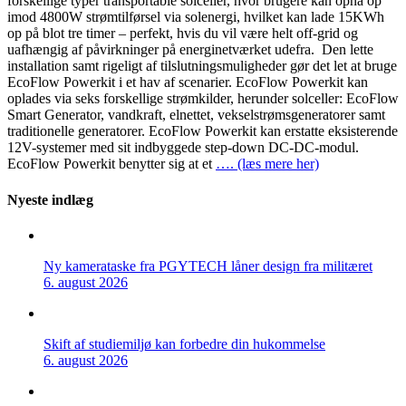
forskellige typer transportable solceller, hvor brugere kan opnå op
imod 4800W strømtilførsel via solenergi, hvilket kan lade 15KWh
op på blot tre timer – perfekt, hvis du vil være helt off-grid og
uafhængig af påvirkninger på energinetværket udefra. Den lette
installation samt rigeligt af tilslutningsmuligheder gør det let at bruge
EcoFlow Powerkit i et hav af scenarier. EcoFlow Powerkit kan
oplades via seks forskellige strømkilder, herunder solceller: EcoFlow
Smart Generator, vandkraft, elnettet, vekselstrømsgeneratorer samt
traditionelle generatorer. EcoFlow Powerkit kan erstatte eksisterende
12V-systemer med sit indbyggede step-down DC-DC-modul.
EcoFlow Powerkit benytter sig at et
…. (læs mere her)
Nyeste indlæg
Ny kamerataske fra PGYTECH låner design fra militæret
6. august 2026
Skift af studiemiljø kan forbedre din hukommelse
6. august 2026