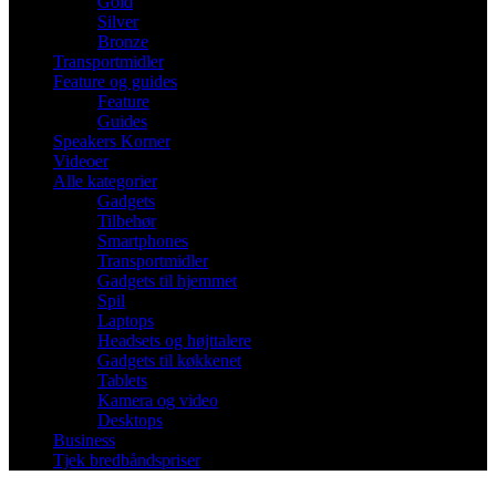
Gold
Silver
Bronze
Transportmidler
Feature og guides
Feature
Guides
Speakers Korner
Videoer
Alle kategorier
Gadgets
Tilbehør
Smartphones
Transportmidler
Gadgets til hjemmet
Spil
Laptops
Headsets og højttalere
Gadgets til køkkenet
Tablets
Kamera og video
Desktops
Business
Tjek bredbåndspriser