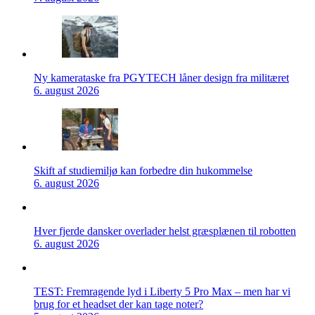
Ny kamerataske fra PGYTECH låner design fra militæret
6. august 2026
Skift af studiemiljø kan forbedre din hukommelse
6. august 2026
Hver fjerde dansker overlader helst græsplænen til robotten
6. august 2026
TEST: Fremragende lyd i Liberty 5 Pro Max – men har vi
brug for et headset der kan tage noter?