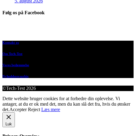
5. august 2026
Følg os på Facebook
Kontakt os
Om Tech-Test
Vores bedømmelse
Nyhedsbrevsarkiv
©Tech-Test 2026
Dette website bruger cookies for at forbedre din oplevelse. Vi
antager, at du er ok med det, men du kan slå det fra, hvis du ønsker
det.
Accepter
Reject
Læs mere
Luk