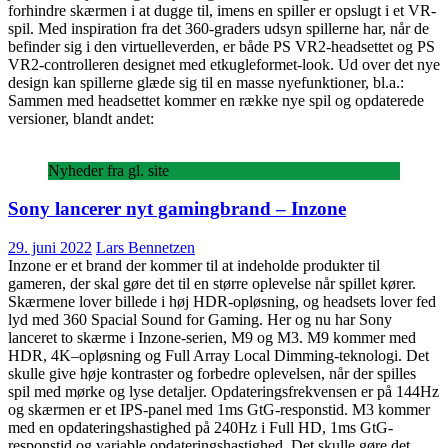
forhindre skærmen i at dugge til, imens en spiller er opslugt i et VR-
spil. Med inspiration fra det 360-graders udsyn spillerne har, når de
befinder sig i den virtuelleverden, er både PS VR2-headsettet og PS
VR2-controlleren designet med etkugleformet-look. Ud over det nye
design kan spillerne glæde sig til en masse nyefunktioner, bl.a.:
Sammen med headsettet kommer en række nye spil og opdaterede
versioner, blandt andet:
Nyheder fra gl. site
Sony lancerer nyt gamingbrand – Inzone
29. juni 2022
Lars Bennetzen
Inzone er et brand der kommer til at indeholde produkter til
gameren, der skal gøre det til en større oplevelse når spillet kører.
Skærmene lover billede i høj HDR-opløsning, og headsets lover fed
lyd med 360 Spacial Sound for Gaming. Her og nu har Sony
lanceret to skærme i Inzone-serien, M9 og M3. M9 kommer med
HDR, 4K–opløsning og Full Array Local Dimming-teknologi. Det
skulle give høje kontraster og forbedre oplevelsen, når der spilles
spil med mørke og lyse detaljer. Opdateringsfrekvensen er på 144Hz
og skærmen er et IPS-panel med 1ms GtG-responstid. M3 kommer
med en opdateringshastighed på 240Hz i Full HD, 1ms GtG-
responstid og variable opdateringshastighed. Det skulle gøre det