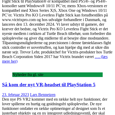
Fight Stick til PlayStation® er kompatibel med PS5®- og PS4®-
konsoller samt Windows® 10/11 PC’er, mens Xbox-versionen er
kompatibel med Xbox Series X|S, Xbox One og Windows 10/11
PC’er. Victrix Pro KO Leverless Fight Stick kan forudbestilles på
www.victrixpro.com og hos udvalgte forhandlere i Danmark, og
lanceres den 13. december 2024. Vi laver udstyr til gamere, der
kræver det bedste, og Victrix Pro KO Leverless Fight Stick er det
nyeste medlem i rækken af Turtle Beach tilbehør, som forbedrer din
spiloplevelse og giver dig midlerne til at besejre dine modstandere.
Tilpasningsmulighederne og præcisionen i denne førsteklasses fight
stick controller er uovertruffen, og kan hjælpe dig med at sikre din
næste sejr. Trevor Lehr, produktchef for Victrix-produkter hos Turtle
Beach Corporation Siden 2017 har Victrix brandet været
…. (læs
mere her)
Nyheder fra gl. site
Så kom der nyt VR-headset til PlayStation 5
23. februar 2023
Lars Bennetzen
Den nye PS VR2 kommer med en række helt nye funktioner, der
lover spillerne en hurtig og gnidningsfri spiloplevelse. De nye
funktioner omfatter en række optimeringer af designet som fx et
justerbart objektiv og en ny integreret udledningsventil, der skal