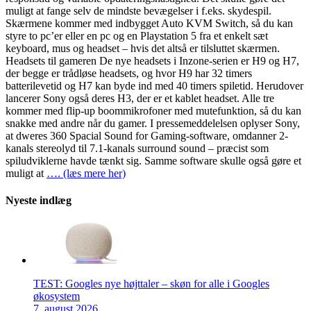
muligt at fange selv de mindste bevægelser i f.eks. skydespil.
Skærmene kommer med indbygget Auto KVM Switch, så du kan
styre to pc’er eller en pc og en Playstation 5 fra et enkelt sæt
keyboard, mus og headset – hvis det altså er tilsluttet skærmen.
Headsets til gameren De nye headsets i Inzone-serien er H9 og H7,
der begge er trådløse headsets, og hvor H9 har 32 timers
batterilevetid og H7 kan byde ind med 40 timers spiletid. Herudover
lancerer Sony også deres H3, der er et kablet headset. Alle tre
kommer med flip-up boommikrofoner med mutefunktion, så du kan
snakke med andre når du gamer. I pressemeddelelsen oplyser Sony,
at dweres 360 Spacial Sound for Gaming-software, omdanner 2-
kanals stereolyd til 7.1-kanals surround sound – præcist som
spiludviklerne havde tænkt sig. Samme software skulle også gøre et
muligt at
…. (læs mere her)
Nyeste indlæg
TEST: Googles nye højttaler – skøn for alle i Googles
økosystem
7. august 2026