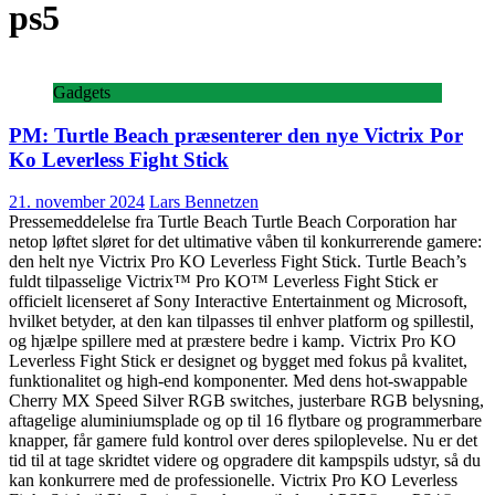
ps5
Gadgets
PM: Turtle Beach præsenterer den nye Victrix Por
Ko Leverless Fight Stick
21. november 2024
Lars Bennetzen
Pressemeddelelse fra Turtle Beach Turtle Beach Corporation har
netop løftet sløret for det ultimative våben til konkurrerende gamere:
den helt nye Victrix Pro KO Leverless Fight Stick. Turtle Beach’s
fuldt tilpasselige Victrix™ Pro KO™ Leverless Fight Stick er
officielt licenseret af Sony Interactive Entertainment og Microsoft,
hvilket betyder, at den kan tilpasses til enhver platform og spillestil,
og hjælpe spillere med at præstere bedre i kamp. Victrix Pro KO
Leverless Fight Stick er designet og bygget med fokus på kvalitet,
funktionalitet og high-end komponenter. Med dens hot-swappable
Cherry MX Speed Silver RGB switches, justerbare RGB belysning,
aftagelige aluminiumsplade og op til 16 flytbare og programmerbare
knapper, får gamere fuld kontrol over deres spiloplevelse. Nu er det
tid til at tage skridtet videre og opgradere dit kampspils udstyr, så du
kan konkurrere med de professionelle. Victrix Pro KO Leverless