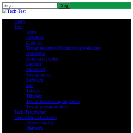
Søg
efter:
Hjem
Test
Apps
Desktops
Gadgets
Test af gadgets til hjemmet og køkkenet
Hardware
Kamera og video
Laptops
Sikkerhed
Smartphones
Software
Spil
Tablets
Tilbehør
Test af headsets og højttalere
Test af transportmidler
Tech-Test mener
Det bedste vi har testet
Editors choice
Platinum