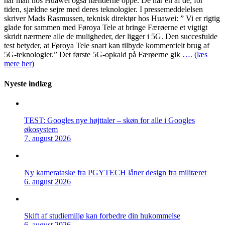
har man hos Huawei også hænderne oppe. De har en af de, for
tiden, sjældne sejre med deres teknologier. I pressemeddelelsen
skriver Mads Rasmussen, teknisk direktør hos Huawei: ” Vi er rigtig
glade for sammen med Føroya Tele at bringe Færøerne et vigtigt
skridt nærmere alle de muligheder, der ligger i 5G. Den succesfulde
test betyder, at Føroya Tele snart kan tilbyde kommercielt brug af
5G-teknologier.” Det første 5G-opkald på Færøerne gik
…. (læs
mere her)
Nyeste indlæg
TEST: Googles nye højttaler – skøn for alle i Googles
økosystem
7. august 2026
Ny kamerataske fra PGYTECH låner design fra militæret
6. august 2026
Skift af studiemiljø kan forbedre din hukommelse
6. august 2026