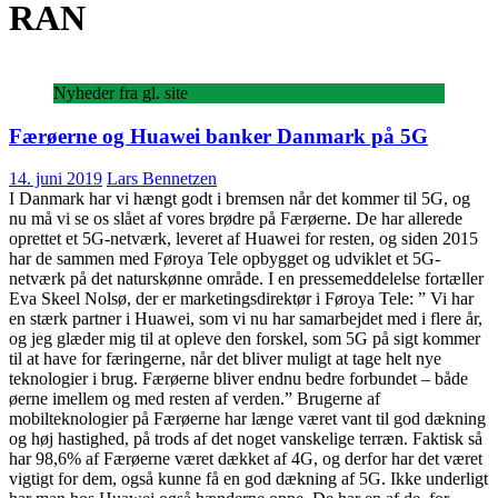
RAN
Nyheder fra gl. site
Færøerne og Huawei banker Danmark på 5G
14. juni 2019
Lars Bennetzen
I Danmark har vi hængt godt i bremsen når det kommer til 5G, og
nu må vi se os slået af vores brødre på Færøerne. De har allerede
oprettet et 5G-netværk, leveret af Huawei for resten, og siden 2015
har de sammen med Føroya Tele opbygget og udviklet et 5G-
netværk på det naturskønne område. I en pressemeddelelse fortæller
Eva Skeel Nolsø, der er marketingsdirektør i Føroya Tele: ” Vi har
en stærk partner i Huawei, som vi nu har samarbejdet med i flere år,
og jeg glæder mig til at opleve den forskel, som 5G på sigt kommer
til at have for færingerne, når det bliver muligt at tage helt nye
teknologier i brug. Færøerne bliver endnu bedre forbundet – både
øerne imellem og med resten af verden.” Brugerne af
mobilteknologier på Færøerne har længe været vant til god dækning
og høj hastighed, på trods af det noget vanskelige terræn. Faktisk så
har 98,6% af Færøerne været dækket af 4G, og derfor har det været
vigtigt for dem, også kunne få en god dækning af 5G. Ikke underligt