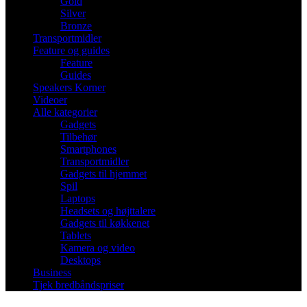
Gold
Silver
Bronze
Transportmidler
Feature og guides
Feature
Guides
Speakers Korner
Videoer
Alle kategorier
Gadgets
Tilbehør
Smartphones
Transportmidler
Gadgets til hjemmet
Spil
Laptops
Headsets og højttalere
Gadgets til køkkenet
Tablets
Kamera og video
Desktops
Business
Tjek bredbåndspriser