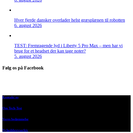
Hver fjerde dansker overlader helst græsplænen til robotten
6. august 2026
TEST: Fremragende lyd i Liberty 5 Pro Max – men har vi
brug for et headset der kan tage noter?
5. august 2026
Følg os på Facebook
Kontakt os
Om Tech-Test
Vores bedømmelse
Nyhedsbrevsarkiv