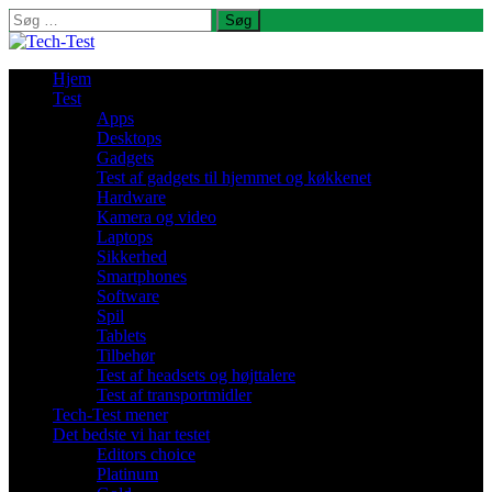
Søg
efter:
Hjem
Test
Apps
Desktops
Gadgets
Test af gadgets til hjemmet og køkkenet
Hardware
Kamera og video
Laptops
Sikkerhed
Smartphones
Software
Spil
Tablets
Tilbehør
Test af headsets og højttalere
Test af transportmidler
Tech-Test mener
Det bedste vi har testet
Editors choice
Platinum