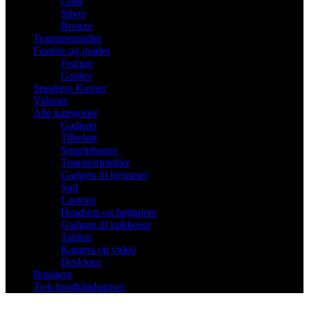
Gold
Silver
Bronze
Transportmidler
Feature og guides
Feature
Guides
Speakers Korner
Videoer
Alle kategorier
Gadgets
Tilbehør
Smartphones
Transportmidler
Gadgets til hjemmet
Spil
Laptops
Headsets og højttalere
Gadgets til køkkenet
Tablets
Kamera og video
Desktops
Business
Tjek bredbåndspriser