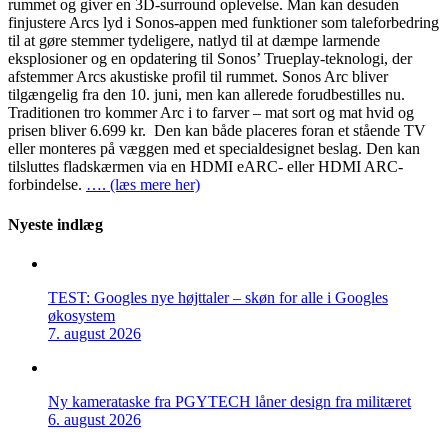
rummet og giver en 3D-surround oplevelse. Man kan desuden
finjustere Arcs lyd i Sonos-appen med funktioner som taleforbedring
til at gøre stemmer tydeligere, natlyd til at dæmpe larmende
eksplosioner og en opdatering til Sonos’ Trueplay-teknologi, der
afstemmer Arcs akustiske profil til rummet. Sonos Arc bliver
tilgængelig fra den 10. juni, men kan allerede forudbestilles nu.
Traditionen tro kommer Arc i to farver – mat sort og mat hvid og
prisen bliver 6.699 kr. Den kan både placeres foran et stående TV
eller monteres på væggen med et specialdesignet beslag. Den kan
tilsluttes fladskærmen via en HDMI eARC- eller HDMI ARC-
forbindelse.
…. (læs mere her)
Nyeste indlæg
TEST: Googles nye højttaler – skøn for alle i Googles
økosystem
7. august 2026
Ny kamerataske fra PGYTECH låner design fra militæret
6. august 2026