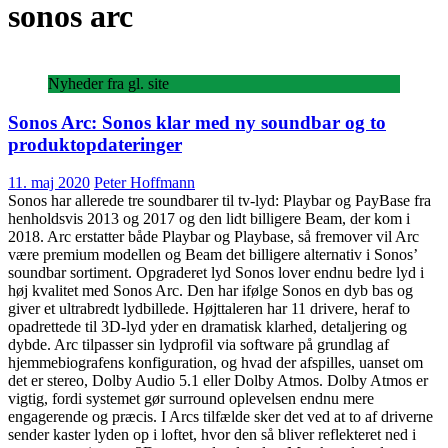
sonos arc
Nyheder fra gl. site
Sonos Arc: Sonos klar med ny soundbar og to
produktopdateringer
11. maj 2020
Peter Hoffmann
Sonos har allerede tre soundbarer til tv-lyd: Playbar og PayBase fra
henholdsvis 2013 og 2017 og den lidt billigere Beam, der kom i
2018. Arc erstatter både Playbar og Playbase, så fremover vil Arc
være premium modellen og Beam det billigere alternativ i Sonos’
soundbar sortiment. Opgraderet lyd Sonos lover endnu bedre lyd i
høj kvalitet med Sonos Arc. Den har ifølge Sonos en dyb bas og
giver et ultrabredt lydbillede. Højttaleren har 11 drivere, heraf to
opadrettede til 3D-lyd yder en dramatisk klarhed, detaljering og
dybde. Arc tilpasser sin lydprofil via software på grundlag af
hjemmebiografens konfiguration, og hvad der afspilles, uanset om
det er stereo, Dolby Audio 5.1 eller Dolby Atmos. Dolby Atmos er
vigtig, fordi systemet gør surround oplevelsen endnu mere
engagerende og præcis. I Arcs tilfælde sker det ved at to af driverne
sender kaster lyden op i loftet, hvor den så bliver reflekteret ned i