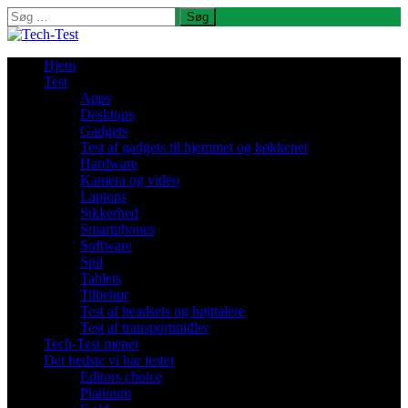
Søg
efter:
Hjem
Test
Apps
Desktops
Gadgets
Test af gadgets til hjemmet og køkkenet
Hardware
Kamera og video
Laptops
Sikkerhed
Smartphones
Software
Spil
Tablets
Tilbehør
Test af headsets og højttalere
Test af transportmidler
Tech-Test mener
Det bedste vi har testet
Editors choice
Platinum