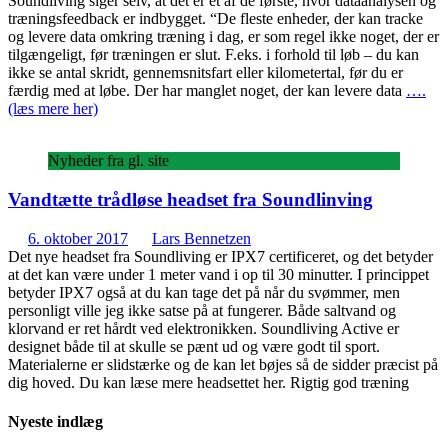
Soundliving siger selv, at det er et af de første, hvor dataanalysen og
træningsfeedback er indbygget. “De fleste enheder, der kan tracke
og levere data omkring træning i dag, er som regel ikke noget, der er
tilgængeligt, før træningen er slut. F.eks. i forhold til løb – du kan
ikke se antal skridt, gennemsnitsfart eller kilometertal, før du er
færdig med at løbe. Der har manglet noget, der kan levere data
….
(læs mere her)
Nyheder fra gl. site
Vandtætte trådløse headset fra Soundlinving
6. oktober 2017
Lars Bennetzen
Det nye headset fra Soundliving er IPX7 certificeret, og det betyder
at det kan være under 1 meter vand i op til 30 minutter. I princippet
betyder IPX7 også at du kan tage det på når du svømmer, men
personligt ville jeg ikke satse på at fungerer. Både saltvand og
klorvand er ret hårdt ved elektronikken. Soundliving Active er
designet både til at skulle se pænt ud og være godt til sport.
Materialerne er slidstærke og de kan let bøjes så de sidder præcist på
dig hoved. Du kan læse mere headsettet her. Rigtig god træning
Nyeste indlæg