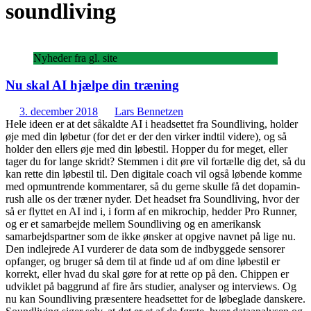
soundliving
Nyheder fra gl. site
Nu skal AI hjælpe din træning
3. december 2018
Lars Bennetzen
Hele ideen er at det såkaldte AI i headsettet fra Soundliving, holder
øje med din løbetur (for det er der den virker indtil videre), og så
holder den ellers øje med din løbestil. Hopper du for meget, eller
tager du for lange skridt? Stemmen i dit øre vil fortælle dig det, så du
kan rette din løbestil til. Den digitale coach vil også løbende komme
med opmuntrende kommentarer, så du gerne skulle få det dopamin-
rush alle os der træner nyder. Det headset fra Soundliving, hvor der
så er flyttet en AI ind i, i form af en mikrochip, hedder Pro Runner,
og er et samarbejde mellem Soundliving og en amerikansk
samarbejdspartner som de ikke ønsker at opgive navnet på lige nu.
Den indlejrede AI vurderer de data som de indbyggede sensorer
opfanger, og bruger så dem til at finde ud af om dine løbestil er
korrekt, eller hvad du skal gøre for at rette op på den. Chippen er
udviklet på baggrund af fire års studier, analyser og interviews. Og
nu kan Soundliving præsentere headsettet for de løbeglade danskere.