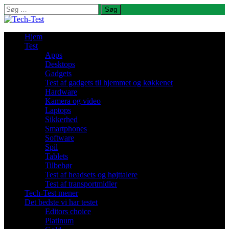
Søg
efter:
Hjem
Test
Apps
Desktops
Gadgets
Test af gadgets til hjemmet og køkkenet
Hardware
Kamera og video
Laptops
Sikkerhed
Smartphones
Software
Spil
Tablets
Tilbehør
Test af headsets og højttalere
Test af transportmidler
Tech-Test mener
Det bedste vi har testet
Editors choice
Platinum