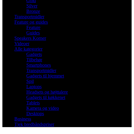
Gold
Silver
Bronze
Transportmidler
Feature og guides
Feature
Guides
Speakers Korner
Videoer
Alle kategorier
Gadgets
Tilbehør
Smartphones
Transportmidler
Gadgets til hjemmet
Spil
Laptops
Headsets og højttalere
Gadgets til køkkenet
Tablets
Kamera og video
Desktops
Business
Tjek bredbåndspriser