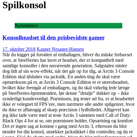
Spilkonsol
Nyhedsbrev
Konsolheadset til den prisbevidste gamer
17. oktober 2018
Kasper Nesager-Hansen
Når du kigger på forsiden af emballagen, bliver du måske forbavset
over, at SteelSeries har lavet et headset, der er kompatibelt med
samtlige konsoller i den nuværende generation. Salgstalen mister
dog lidt af sin wow-effekt, når det går op for dig, at Arctis 3 Console
Edition skal tilsluttes via jackstik. En anden ting du skal være
opmærksom på er, at Arctis 3 Console Edition er et stereoheadset,
hvilket ikke fremgår af emballagen, og du skal virkelig lede længe
på SteelSeries-hjemmesiden, før denne ”detalje” dukker op – ikke
synderligt kundevenligt. Præmissen, jeg tester ud fra, er at headsettet
ikke er velegnet til FPS’ere, men nærmere alle andre spilgenrer, hvor
du ikke er afhængig af skarp præcision i lydbilledet. Alligevel kan
jeg ikke lade være med at teste Arctis 3 sammen med Call of Duty:
Black Ops 4 for at se, om præmissen holder. Opsætning og komfort
Det er ingen sag at komme i gang med Arctis 3, eftersom du blot
tænder for din konsol, smækker jackstikket i din controller, og du er