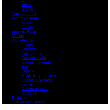
Gold
Silver
Bronze
Transportmidler
Feature og guides
Feature
Guides
Speakers Korner
Videoer
Alle kategorier
Gadgets
Tilbehør
Smartphones
Transportmidler
Gadgets til hjemmet
Spil
Laptops
Headsets og højttalere
Gadgets til køkkenet
Tablets
Kamera og video
Desktops
Business
Tjek bredbåndspriser