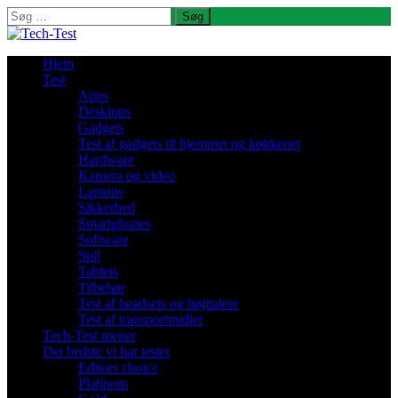
Søg
efter:
Hjem
Test
Apps
Desktops
Gadgets
Test af gadgets til hjemmet og køkkenet
Hardware
Kamera og video
Laptops
Sikkerhed
Smartphones
Software
Spil
Tablets
Tilbehør
Test af headsets og højttalere
Test af transportmidler
Tech-Test mener
Det bedste vi har testet
Editors choice
Platinum