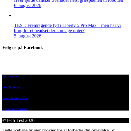
Hver fjerde dansker overlader helst græsplænen til robotten
6. august 2026
TEST: Fremragende lyd i Liberty 5 Pro Max – men har vi
brug for et headset der kan tage noter?
5. august 2026
Følg os på Facebook
Kontakt os
Om Tech-Test
Vores bedømmelse
Nyhedsbrevsarkiv
©Tech-Test 2026
Dette website bruger cookies for at forbedre din oplevelse. Vi