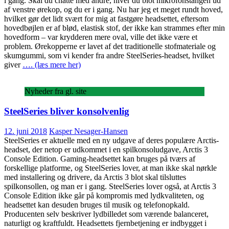
i gang. Skal du chatte med andre, hiver du blot mikrofonstangen ud
af venstre ørekop, og du er i gang. Nu har jeg et meget rundt hoved,
hvilket gør det lidt svært for mig at fastgøre headsettet, eftersom
hovedbøjlen er af blød, elastisk stof, der ikke kan strammes efter min
hovedform – var krydderen mere oval, ville det ikke være et
problem. Ørekopperne er lavet af det traditionelle stofmateriale og
skumgummi, som vi kender fra andre SteelSeries-headset, hvilket
giver
…. (læs mere her)
Nyheder fra gl. site
SteelSeries bliver konsolvenlig
12. juni 2018
Kasper Nesager-Hansen
SteelSeries er aktuelle med en ny udgave af deres populære Arctis-
headset, der netop er udkommet i en spilkonsoludgave, Arctis 3
Console Edition. Gaming-headsettet kan bruges på tværs af
forskellige platforme, og SteelSeries lover, at man ikke skal nørkle
med installering og drivere, da Arctis 3 blot skal tilsluttes
spilkonsollen, og man er i gang. SteelSeries lover også, at Arctis 3
Console Edition ikke går på kompromis med lydkvaliteten, og
headsettet kan desuden bruges til musik og telefonopkald.
Producenten selv beskriver lydbilledet som værende balanceret,
naturligt og kraftfuldt. Headsettets fjernbetjening er indbygget i