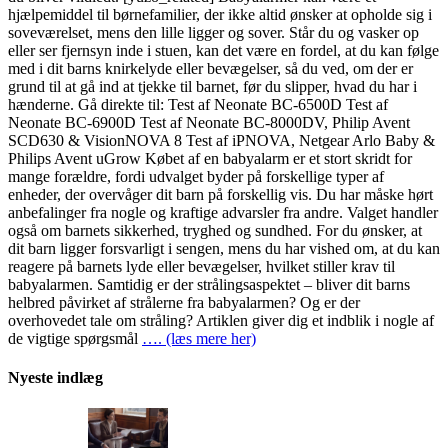
hjælpemiddel til børnefamilier, der ikke altid ønsker at opholde sig i
soveværelset, mens den lille ligger og sover. Står du og vasker op
eller ser fjernsyn inde i stuen, kan det være en fordel, at du kan følge
med i dit barns knirkelyde eller bevægelser, så du ved, om der er
grund til at gå ind at tjekke til barnet, før du slipper, hvad du har i
hænderne. Gå direkte til: Test af Neonate BC-6500D Test af
Neonate BC-6900D Test af Neonate BC-8000DV, Philip Avent
SCD630 & VisionNOVA 8 Test af iPNOVA, Netgear Arlo Baby &
Philips Avent uGrow Købet af en babyalarm er et stort skridt for
mange forældre, fordi udvalget byder på forskellige typer af
enheder, der overvåger dit barn på forskellig vis. Du har måske hørt
anbefalinger fra nogle og kraftige advarsler fra andre. Valget handler
også om barnets sikkerhed, tryghed og sundhed. For du ønsker, at
dit barn ligger forsvarligt i sengen, mens du har vished om, at du kan
reagere på barnets lyde eller bevægelser, hvilket stiller krav til
babyalarmen. Samtidig er der strålingsaspektet – bliver dit barns
helbred påvirket af strålerne fra babyalarmen? Og er der
overhovedet tale om stråling? Artiklen giver dig et indblik i nogle af
de vigtige spørgsmål
…. (læs mere her)
Nyeste indlæg