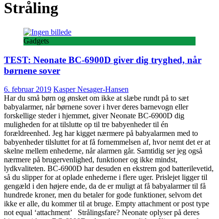
Stråling
Gadgets
TEST: Neonate BC-6900D giver dig tryghed, når
børnene sover
6. februar 2019
Kasper Nesager-Hansen
Har du små børn og ønsket om ikke at slæbe rundt på to sæt
babyalarmer, når børnene sover i hver deres barnevogn eller
forskellige steder i hjemmet, giver Neonate BC-6900D dig
muligheden for at tilslutte op til tre babyenheder til én
forældreenhed. Jeg har kigget nærmere på babyalarmen med to
babyenheder tilsluttet for at få fornemmelsen af, hvor nemt det er at
skelne mellem enhederne, når alarmen går. Samtidig ser jeg også
nærmere på brugervenlighed, funktioner og ikke mindst,
lydkvaliteten. BC-6900D har desuden en ekstrem god batterilevetid,
så du slipper for at oplade enhederne i flere uger. Prislejet ligger til
gengæld i den højere ende, da de er muligt at få babyalarmer til få
hundrede kroner, men du betaler for gode funktioner, selvom det
ikke er alle, du kommer til at bruge. Empty attachment or post type
not equal ‘attachment’ Strålingsfare? Neonate oplyser på deres