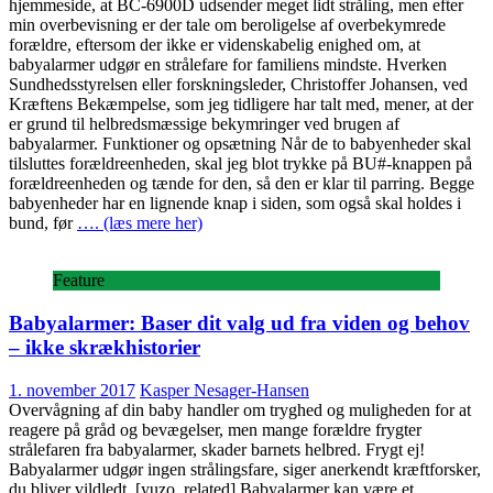
hjemmeside, at BC-6900D udsender meget lidt stråling, men efter
min overbevisning er der tale om beroligelse af overbekymrede
forældre, eftersom der ikke er videnskabelig enighed om, at
babyalarmer udgør en strålefare for familiens mindste. Hverken
Sundhedsstyrelsen eller forskningsleder, Christoffer Johansen, ved
Kræftens Bekæmpelse, som jeg tidligere har talt med, mener, at der
er grund til helbredsmæssige bekymringer ved brugen af
babyalarmer. Funktioner og opsætning Når de to babyenheder skal
tilsluttes forældreenheden, skal jeg blot trykke på BU#-knappen på
forældreenheden og tænde for den, så den er klar til parring. Begge
babyenheder har en lignende knap i siden, som også skal holdes i
bund, før
…. (læs mere her)
Feature
Babyalarmer: Baser dit valg ud fra viden og behov
– ikke skrækhistorier
1. november 2017
Kasper Nesager-Hansen
Overvågning af din baby handler om tryghed og muligheden for at
reagere på gråd og bevægelser, men mange forældre frygter
strålefaren fra babyalarmer, skader barnets helbred. Frygt ej!
Babyalarmer udgør ingen strålingsfare, siger anerkendt kræftforsker,
du bliver vildledt. [yuzo_related] Babyalarmer kan være et