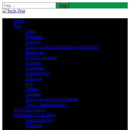
Søg
efter:
Hjem
Test
Apps
Desktops
Gadgets
Test af gadgets til hjemmet og køkkenet
Hardware
Kamera og video
Laptops
Sikkerhed
Smartphones
Software
Spil
Tablets
Tilbehør
Test af headsets og højttalere
Test af transportmidler
Tech-Test mener
Det bedste vi har testet
Editors choice
Platinum