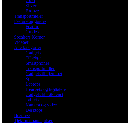
Gold
Silver
Bronze
Transportmidler
Feature og guides
Feature
Guides
Speakers Korner
Videoer
Alle kategorier
Gadgets
Tilbehør
Smartphones
Transportmidler
Gadgets til hjemmet
Spil
Laptops
Headsets og højttalere
Gadgets til køkkenet
Tablets
Kamera og video
Desktops
Business
Tjek bredbåndspriser