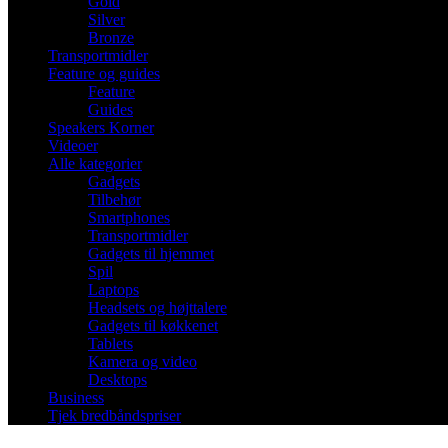
Gold
Silver
Bronze
Transportmidler
Feature og guides
Feature
Guides
Speakers Korner
Videoer
Alle kategorier
Gadgets
Tilbehør
Smartphones
Transportmidler
Gadgets til hjemmet
Spil
Laptops
Headsets og højttalere
Gadgets til køkkenet
Tablets
Kamera og video
Desktops
Business
Tjek bredbåndspriser