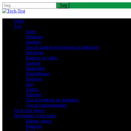
Søg
efter:
Hjem
Test
Apps
Desktops
Gadgets
Test af gadgets til hjemmet og køkkenet
Hardware
Kamera og video
Laptops
Sikkerhed
Smartphones
Software
Spil
Tablets
Tilbehør
Test af headsets og højttalere
Test af transportmidler
Tech-Test mener
Det bedste vi har testet
Editors choice
Platinum