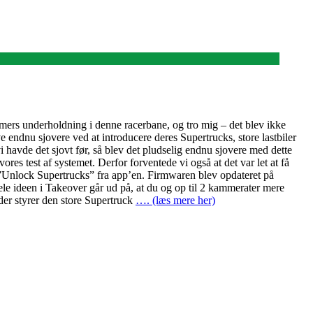
imers underholdning i denne racerbane, og tro mig – det blev ikke
endnu sjovere ved at introducere deres Supertrucks, store lastbiler
 havde det sjovt før, så blev det pludselig endnu sjovere med dette
 test af systemet. Derfor forventede vi også at det var let at få
ge ”Unlock Supertrucks” fra app’en. Firmwaren blev opdateret på
le ideen i Takeover går ud på, at du og op til 2 kammerater mere
 der styrer den store Supertruck
…. (læs mere her)