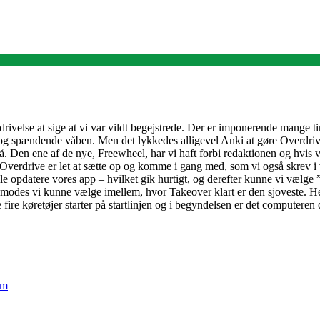
rivelse at sige at vi var vildt begejstrede. Der er imponerende mange t
og spændende våben. Men det lykkedes alligevel Anki at gøre Overdrive 
. Den ene af de nye, Freewheel, har vi haft forbi redaktionen og hvis vi
drive er let at sætte op og komme i gang med, som vi også skrev i vores
ulle opdatere vores app – hvilket gik hurtigt, og derefter kunne vi væl
 modes vi kunne vælge imellem, hvor Takeover klart er den sjoveste. He
fire køretøjer starter på startlinjen og i begyndelsen er det computeren
em