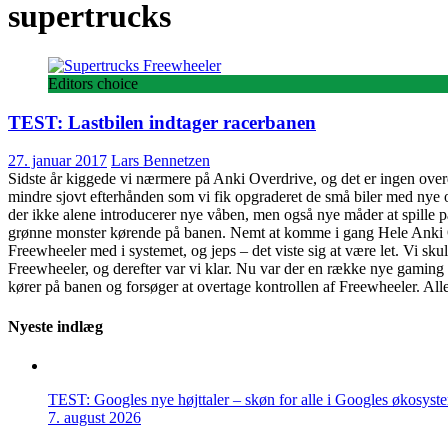
supertrucks
Editors choice
TEST: Lastbilen indtager racerbanen
27. januar 2017
Lars Bennetzen
Sidste år kiggede vi nærmere på Anki Overdrive, og det er ingen overd
mindre sjovt efterhånden som vi fik opgraderet de små biler med nye 
der ikke alene introducerer nye våben, men også nye måder at spille på
grønne monster kørende på banen. Nemt at komme i gang Hele Anki Over
Freewheeler med i systemet, og jeps – det viste sig at være let. Vi sk
Freewheeler, og derefter var vi klar. Nu var der en række nye gaming
kører på banen og forsøger at overtage kontrollen af Freewheeler. Alle 
Nyeste indlæg
TEST: Googles nye højttaler – skøn for alle i Googles økosyst
7. august 2026