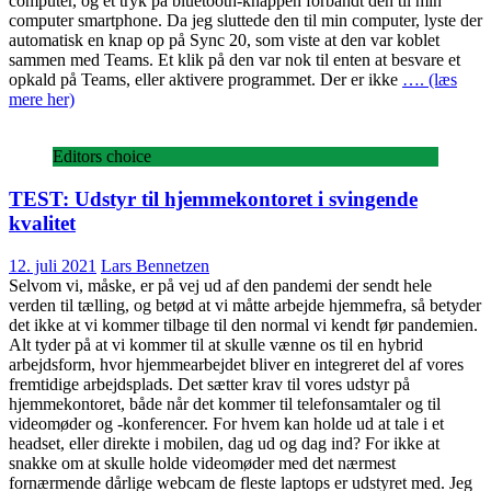
computer, og et tryk på bluetooth-knappen forbandt den til min
computer smartphone. Da jeg sluttede den til min computer, lyste der
automatisk en knap op på Sync 20, som viste at den var koblet
sammen med Teams. Et klik på den var nok til enten at besvare et
opkald på Teams, eller aktivere programmet. Der er ikke
…. (læs
mere her)
Editors choice
TEST: Udstyr til hjemmekontoret i svingende
kvalitet
12. juli 2021
Lars Bennetzen
Selvom vi, måske, er på vej ud af den pandemi der sendt hele
verden til tælling, og betød at vi måtte arbejde hjemmefra, så betyder
det ikke at vi kommer tilbage til den normal vi kendt før pandemien.
Alt tyder på at vi kommer til at skulle vænne os til en hybrid
arbejdsform, hvor hjemmearbejdet bliver en integreret del af vores
fremtidige arbejdsplads. Det sætter krav til vores udstyr på
hjemmekontoret, både når det kommer til telefonsamtaler og til
videomøder og -konferencer. For hvem kan holde ud at tale i et
headset, eller direkte i mobilen, dag ud og dag ind? For ikke at
snakke om at skulle holde videomøder med det nærmest
fornærmende dårlige webcam de fleste laptops er udstyret med. Jeg