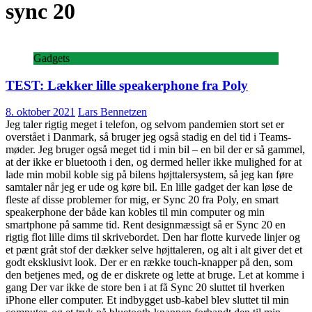
sync 20
Gadgets
TEST: Lækker lille speakerphone fra Poly
8. oktober 2021
Lars Bennetzen
Jeg taler rigtig meget i telefon, og selvom pandemien stort set er
overstået i Danmark, så bruger jeg også stadig en del tid i Teams-
møder. Jeg bruger også meget tid i min bil – en bil der er så gammel,
at der ikke er bluetooth i den, og dermed heller ikke mulighed for at
lade min mobil koble sig på bilens højttalersystem, så jeg kan føre
samtaler når jeg er ude og køre bil. En lille gadget der kan løse de
fleste af disse problemer for mig, er Sync 20 fra Poly, en smart
speakerphone der både kan kobles til min computer og min
smartphone på samme tid. Rent designmæssigt så er Sync 20 en
rigtig flot lille dims til skrivebordet. Den har flotte kurvede linjer og
et pænt gråt stof der dækker selve højttaleren, og alt i alt giver det et
godt eksklusivt look. Der er en række touch-knapper på den, som
den betjenes med, og de er diskrete og lette at bruge. Let at komme i
gang Der var ikke de store ben i at få Sync 20 sluttet til hverken
iPhone eller computer. Et indbygget usb-kabel blev sluttet til min