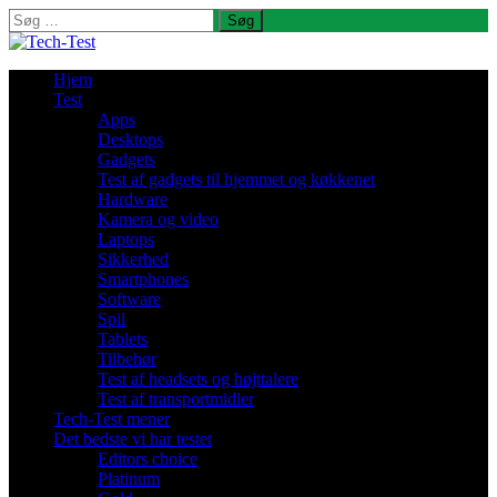
Søg
efter:
Hjem
Test
Apps
Desktops
Gadgets
Test af gadgets til hjemmet og køkkenet
Hardware
Kamera og video
Laptops
Sikkerhed
Smartphones
Software
Spil
Tablets
Tilbehør
Test af headsets og højttalere
Test af transportmidler
Tech-Test mener
Det bedste vi har testet
Editors choice
Platinum