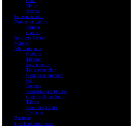
Gold
Silver
Bronze
Transportmidler
Feature og guides
Feature
Guides
Speakers Korner
Videoer
Alle kategorier
Gadgets
Tilbehør
Smartphones
Transportmidler
Gadgets til hjemmet
Spil
Laptops
Headsets og højttalere
Gadgets til køkkenet
Tablets
Kamera og video
Desktops
Business
Tjek bredbåndspriser