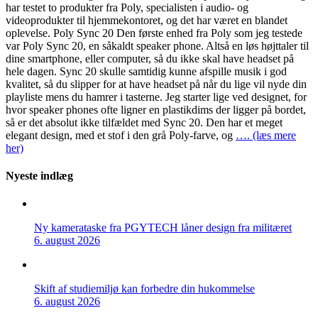
har testet to produkter fra Poly, specialisten i audio- og
videoprodukter til hjemmekontoret, og det har været en blandet
oplevelse. Poly Sync 20 Den første enhed fra Poly som jeg testede
var Poly Sync 20, en såkaldt speaker phone. Altså en løs højttaler til
dine smartphone, eller computer, så du ikke skal have headset på
hele dagen. Sync 20 skulle samtidig kunne afspille musik i god
kvalitet, så du slipper for at have headset på når du lige vil nyde din
playliste mens du hamrer i tasterne. Jeg starter lige ved designet, for
hvor speaker phones ofte ligner en plastikdims der ligger på bordet,
så er det absolut ikke tilfældet med Sync 20. Den har et meget
elegant design, med et stof i den grå Poly-farve, og
…. (læs mere
her)
Nyeste indlæg
Ny kamerataske fra PGYTECH låner design fra militæret
6. august 2026
Skift af studiemiljø kan forbedre din hukommelse
6. august 2026