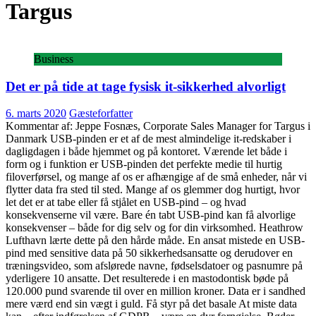
Targus
Business
Det er på tide at tage fysisk it-sikkerhed alvorligt
6. marts 2020
Gæsteforfatter
Kommentar af: Jeppe Fosnæs, Corporate Sales Manager for Targus i
Danmark USB-pinden er et af de mest almindelige it-redskaber i
dagligdagen i både hjemmet og på kontoret. Værende let både i
form og i funktion er USB-pinden det perfekte medie til hurtig
filoverførsel, og mange af os er afhængige af de små enheder, når vi
flytter data fra sted til sted. Mange af os glemmer dog hurtigt, hvor
let det er at tabe eller få stjålet en USB-pind – og hvad
konsekvenserne vil være. Bare én tabt USB-pind kan få alvorlige
konsekvenser – både for dig selv og for din virksomhed. Heathrow
Lufthavn lærte dette på den hårde måde. En ansat mistede en USB-
pind med sensitive data på 50 sikkerhedsansatte og derudover en
træningsvideo, som afslørede navne, fødselsdatoer og pasnumre på
yderligere 10 ansatte. Det resulterede i en mastodontisk bøde på
120.000 pund svarende til over en million kroner. Data er i sandhed
mere værd end sin vægt i guld. Få styr på det basale At miste data