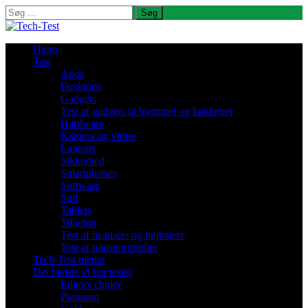
Søg
efter:
Hjem
Test
Apps
Desktops
Gadgets
Test af gadgets til hjemmet og køkkenet
Hardware
Kamera og video
Laptops
Sikkerhed
Smartphones
Software
Spil
Tablets
Tilbehør
Test af headsets og højttalere
Test af transportmidler
Tech-Test mener
Det bedste vi har testet
Editors choice
Platinum