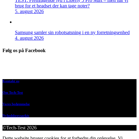
TEST: Fremragende lyd i Liberty 5 Pro Max – men har vi
brug for et headset der kan tage noter?
5. august 2026
Samsung samler sin robotsatsning i en ny forretningsenhed
4. august 2026
Følg os på Facebook
Kontakt os
Om Tech-Test
Vores bedømmelse
Nyhedsbrevsarkiv
©Tech-Test 2026
Dette website bruger cookies for at forbedre din oplevelse. Vi