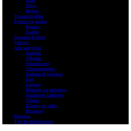
Gold
Silver
Bronze
Transportmidler
Feature og guides
Feature
Guides
Speakers Korner
Videoer
Alle kategorier
Gadgets
Tilbehør
Smartphones
Transportmidler
Gadgets til hjemmet
Spil
Laptops
Headsets og højttalere
Gadgets til køkkenet
Tablets
Kamera og video
Desktops
Business
Tjek bredbåndspriser