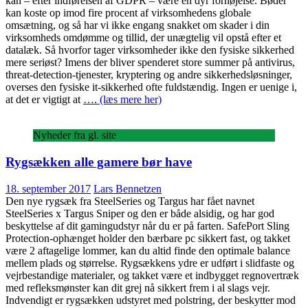
kan – efter indførelsen af GDPR – være en dyr fornøjelse. Bøder
kan koste op imod fire procent af virksomhedens globale
omsætning, og så har vi ikke engang snakket om skader i din
virksomheds omdømme og tillid, der unægtelig vil opstå efter et
datalæk. Så hvorfor tager virksomheder ikke den fysiske sikkerhed
mere seriøst? Imens der bliver spenderet store summer på antivirus,
threat-detection-tjenester, kryptering og andre sikkerhedsløsninger,
overses den fysiske it-sikkerhed ofte fuldstændig. Ingen er uenige i,
at det er vigtigt at
…. (læs mere her)
Nyheder fra gl. site
Rygsækken alle gamere bør have
18. september 2017
Lars Bennetzen
Den nye rygsæk fra SteelSeries og Targus har fået navnet
SteelSeries x Targus Sniper og den er både alsidig, og har god
beskyttelse af dit gamingudstyr når du er på farten. SafePort Sling
Protection-ophænget holder den bærbare pc sikkert fast, og takket
være 2 aftagelige lommer, kan du altid finde den optimale balance
mellem plads og størrelse. Rygsækkens ydre er udført i slidfaste og
vejrbestandige materialer, og takket være et indbygget regnovertræk
med refleksmønster kan dit grej nå sikkert frem i al slags vejr.
Indvendigt er rygsækken udstyret med polstring, der beskytter mod