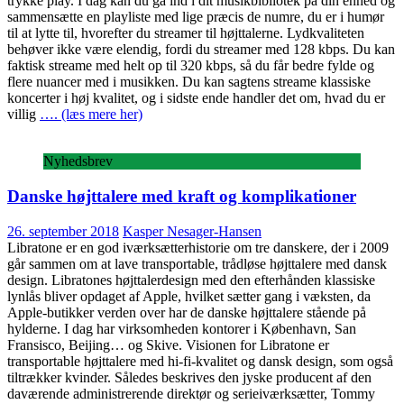
trykke play. I dag kan du gå ind i dit musikbibliotek på din enhed og
sammensætte en playliste med lige præcis de numre, du er i humør
til at lytte til, hvorefter du streamer til højttalerne. Lydkvaliteten
behøver ikke være elendig, fordi du streamer med 128 kbps. Du kan
faktisk streame med helt op til 320 kbps, så du får bedre fylde og
flere nuancer med i musikken. Du kan sagtens streame klassiske
koncerter i høj kvalitet, og i sidste ende handler det om, hvad du er
villig
…. (læs mere her)
Nyhedsbrev
Danske højttalere med kraft og komplikationer
26. september 2018
Kasper Nesager-Hansen
Libratone er en god iværksætterhistorie om tre danskere, der i 2009
går sammen om at lave transportable, trådløse højttalere med dansk
design. Libratones højttalerdesign med den efterhånden klassiske
lynlås bliver opdaget af Apple, hvilket sætter gang i væksten, da
Apple-butikker verden over har de danske højttalere stående på
hylderne. I dag har virksomheden kontorer i København, San
Fransisco, Beijing… og Skive. Visionen for Libratone er
transportable højttalere med hi-fi-kvalitet og dansk design, som også
tiltrækker kvinder. Således beskrives den jyske producent af den
daværende administrerende direktør og serieiværksætter, Tommy