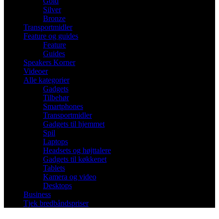
Gold
Silver
Bronze
Transportmidler
Feature og guides
Feature
Guides
Speakers Korner
Videoer
Alle kategorier
Gadgets
Tilbehør
Smartphones
Transportmidler
Gadgets til hjemmet
Spil
Laptops
Headsets og højttalere
Gadgets til køkkenet
Tablets
Kamera og video
Desktops
Business
Tjek bredbåndspriser