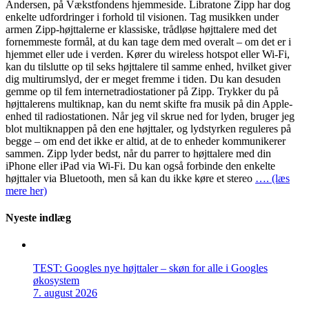
Andersen, på Vækstfondens hjemmeside. Libratone Zipp har dog
enkelte udfordringer i forhold til visionen. Tag musikken under
armen Zipp-højttalerne er klassiske, trådløse højttalere med det
fornemmeste formål, at du kan tage dem med overalt – om det er i
hjemmet eller ude i verden. Kører du wireless hotspot eller Wi-Fi,
kan du tilslutte op til seks højttalere til samme enhed, hvilket giver
dig multirumslyd, der er meget fremme i tiden. Du kan desuden
gemme op til fem internetradiostationer på Zipp. Trykker du på
højttalerens multiknap, kan du nemt skifte fra musik på din Apple-
enhed til radiostationen. Når jeg vil skrue ned for lyden, bruger jeg
blot multiknappen på den ene højttaler, og lydstyrken reguleres på
begge – om end det ikke er altid, at de to enheder kommunikerer
sammen. Zipp lyder bedst, når du parrer to højttalere med din
iPhone eller iPad via Wi-Fi. Du kan også forbinde den enkelte
højttaler via Bluetooth, men så kan du ikke køre et stereo
…. (læs
mere her)
Nyeste indlæg
TEST: Googles nye højttaler – skøn for alle i Googles
økosystem
7. august 2026