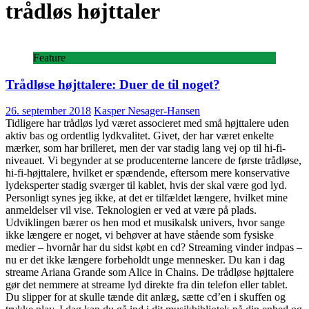
trådløs højttaler
Feature
Trådløse højttalere: Duer de til noget?
26. september 2018
Kasper Nesager-Hansen
Tidligere har trådløs lyd været associeret med små højttalere uden
aktiv bas og ordentlig lydkvalitet. Givet, der har været enkelte
mærker, som har brilleret, men der var stadig lang vej op til hi-fi-
niveauet. Vi begynder at se producenterne lancere de første trådløse,
hi-fi-højttalere, hvilket er spændende, eftersom mere konservative
lydeksperter stadig sværger til kablet, hvis der skal være god lyd.
Personligt synes jeg ikke, at det er tilfældet længere, hvilket mine
anmeldelser vil vise. Teknologien er ved at være på plads.
Udviklingen bærer os hen mod et musikalsk univers, hvor sange
ikke længere er noget, vi behøver at have stående som fysiske
medier – hvornår har du sidst købt en cd? Streaming vinder indpas –
nu er det ikke længere forbeholdt unge mennesker. Du kan i dag
streame Ariana Grande som Alice in Chains. De trådløse højttalere
gør det nemmere at streame lyd direkte fra din telefon eller tablet.
Du slipper for at skulle tænde dit anlæg, sætte cd’en i skuffen og