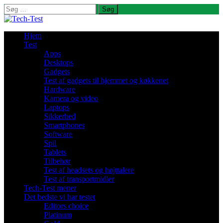
Søg
efter:
Hjem
Test
Apps
Desktops
Gadgets
Test af gadgets til hjemmet og køkkenet
Hardware
Kamera og video
Laptops
Sikkerhed
Smartphones
Software
Spil
Tablets
Tilbehør
Test af headsets og højttalere
Test af transportmidler
Tech-Test mener
Det bedste vi har testet
Editors choice
Platinum