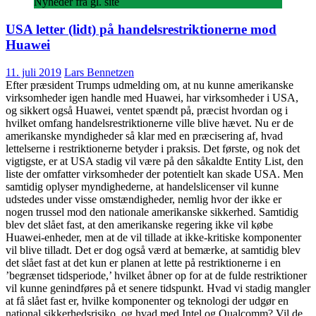
Nyheder fra gl. site
USA letter (lidt) på handelsrestriktionerne mod
Huawei
11. juli 2019
Lars Bennetzen
Efter præsident Trumps udmelding om, at nu kunne amerikanske
virksomheder igen handle med Huawei, har virksomheder i USA,
og sikkert også Huawei, ventet spændt på, præcist hvordan og i
hvilket omfang handelsrestriktionerne ville blive hævet. Nu er de
amerikanske myndigheder så klar med en præcisering af, hvad
lettelserne i restriktionerne betyder i praksis. Det første, og nok det
vigtigste, er at USA stadig vil være på den såkaldte Entity List, den
liste der omfatter virksomheder der potentielt kan skade USA. Men
samtidig oplyser myndighederne, at handelslicenser vil kunne
udstedes under visse omstændigheder, nemlig hvor der ikke er
nogen trussel mod den nationale amerikanske sikkerhed. Samtidig
blev det slået fast, at den amerikanske regering ikke vil købe
Huawei-enheder, men at de vil tillade at ikke-kritiske komponenter
vil blive tilladt. Det er dog også værd at bemærke, at samtidig blev
det slået fast at det kun er planen at lette på restriktionerne i en
’begrænset tidsperiode,’ hvilket åbner op for at de fulde restriktioner
vil kunne genindføres på et senere tidspunkt. Hvad vi stadig mangler
at få slået fast er, hvilke komponenter og teknologi der udgør en
national sikkerhedsrisiko, og hvad med Intel og Qualcomm? Vil de