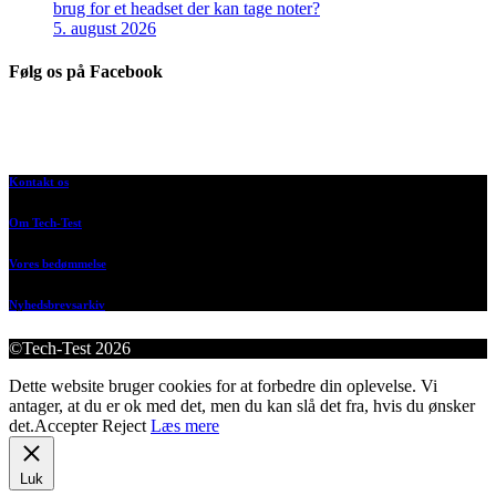
brug for et headset der kan tage noter?
5. august 2026
Følg os på Facebook
Kontakt os
Om Tech-Test
Vores bedømmelse
Nyhedsbrevsarkiv
©Tech-Test 2026
Dette website bruger cookies for at forbedre din oplevelse. Vi
antager, at du er ok med det, men du kan slå det fra, hvis du ønsker
det.
Accepter
Reject
Læs mere
Luk