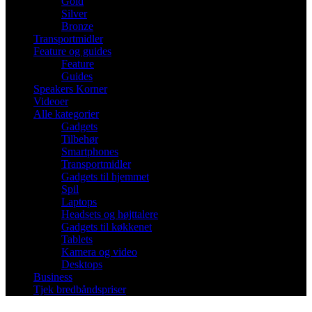
Gold
Silver
Bronze
Transportmidler
Feature og guides
Feature
Guides
Speakers Korner
Videoer
Alle kategorier
Gadgets
Tilbehør
Smartphones
Transportmidler
Gadgets til hjemmet
Spil
Laptops
Headsets og højttalere
Gadgets til køkkenet
Tablets
Kamera og video
Desktops
Business
Tjek bredbåndspriser