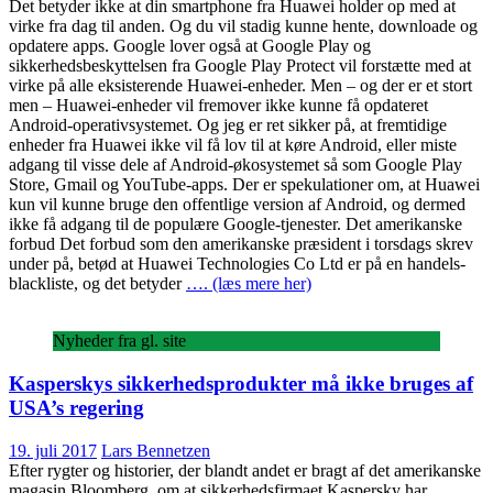
Det betyder ikke at din smartphone fra Huawei holder op med at
virke fra dag til anden. Og du vil stadig kunne hente, downloade og
opdatere apps. Google lover også at Google Play og
sikkerhedsbeskyttelsen fra Google Play Protect vil forstætte med at
virke på alle eksisterende Huawei-enheder. Men – og der er et stort
men – Huawei-enheder vil fremover ikke kunne få opdateret
Android-operativsystemet. Og jeg er ret sikker på, at fremtidige
enheder fra Huawei ikke vil få lov til at køre Android, eller miste
adgang til visse dele af Android-økosystemet så som Google Play
Store, Gmail og YouTube-apps. Der er spekulationer om, at Huawei
kun vil kunne bruge den offentlige version af Android, og dermed
ikke få adgang til de populære Google-tjenester. Det amerikanske
forbud Det forbud som den amerikanske præsident i torsdags skrev
under på, betød at Huawei Technologies Co Ltd er på en handels-
blackliste, og det betyder
…. (læs mere her)
Nyheder fra gl. site
Kasperskys sikkerhedsprodukter må ikke bruges af
USA’s regering
19. juli 2017
Lars Bennetzen
Efter rygter og historier, der blandt andet er bragt af det amerikanske
magasin Bloomberg, om at sikkerhedsfirmaet Kaspersky har