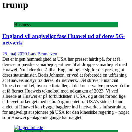
trump
Business
England vil angiveligt fase Huawei ud af deres 5G-
netværk
25. maj 2020
Lars Bennetzen
Det er ingen hemmelighed at USA har presset hårdt på, for at få
deres europæiske samarbejdspartnere til at droppe samarbejdet med
Huawei. Nu lader det så til at England bøjer sig for det pres, og at
deres statsminister, Boris Johnson, er ved at forberede en udfasning
af Huaweis udstyr fra deres 5G-netværk. Det skriver Financial
Times i en artikel, hvor de fortæller, at de konservative presser på for
at få fjernet Huaweis teknologi med udgangen af 2023. Vi ved
allerede at Huawei er på forbudslisten i USA, og at det forbud lige
er blevet forlænget med et år. Argumentet fra USA’s side er blandt
andet, at Huawei kan bygge bagdøre ind i netværkets infrastruktur,
for angiveligt at spionere på USA for den kinesiske regering – noget
som Huawei gentagende gange har nægtet.