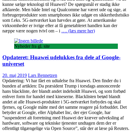
kunne sælge teknologi til Huawei? De spørgsmål er stadig ikke
afklarede. Men både Intel og Qualcomme har været ude og sige, at
forbrugerprodukter som smartphones ikke udgør en sikkerhedsrisiko
som f.eks. 5G-netværket kan hævdes at gøre. At amerikanske
virksomheder er ivrige efter at få genetableret handlen kan der
næppe være nogen tvivl om – i
…. (læs mere her)
Nyheder fra gl. site
Opdateret: Huawei udelukkes fra dele af Google-
universet
20. maj 2019
Lars Bennetzen
Opdatering: Vi har fået en udtalelse fra Huawei. Den finder du i
bunden af artiklen: Da præsident Trump i torsdags annoncerede
hans blackliste, der blandt andet indeholdt Huawei, og som forbød
enhver form for handel med kineserne. Blacklisten betød blandt
andet at alle Huawei-produkter i 5G-netværket forbydes og skal
fjernes, og Google måtte med det samme reagere på forbuddet. Det
betyder at Google, eller Alphabet Inc, der ejer Google, har
”suspenderet alt forretning med Huawei der kræver udveksling af
hardware, software og tekniske tjenester undtagen dem der er
offentligt tilgængelige via Open Source”, står der at læse på Reuters.