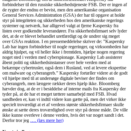
forbindelser til den russiske sikkerhedstjeneste FSB. Der er ingen af
de rygter der endnu er bevist, men den amerikanske organisation
General Services Administration (GSA) der har til opgave at holde
styr på integriteten og sikkerheden hos den amerikanske regerings
systemer og netværk, har alligevel valgt at fjerne Kaspersky fra
listen over godkendte leverandører. Fra sikkerhedsfirmaet selv lyder
det, at de er blevet behandlet uretfærdigt og de undrer sig meget
over GSAs reaktion. I en pressemeddelelse skriver de: ”Kaspersky
Lab har ingen forbindelser til nogle regeringer, og virksomheden har
aldrig hjulpet, og vil heller ikke i fremtiden, hjælpe nogen regering
noget sted i verden med cyberspionage. Kaspersky Lab assisterer
åbent politi og sikkerhedsinstanser over hele verden med at
bekæmpe cybertrusler, også dem i Rusland, ved at levere ekspertise
om malware og cyberangreb.” Kaspersky fortæller videre at de godt
vil hjælpe med til at undersøge digitale beviser der findes om
cyberangreb, men længere rækker deres hjælp ikke. Bloomberg
hævder dog, at de er i besiddelse af interne mails fra Kaspersky der
tyder på, at de har et meget tættere samarbejd med FSB. Hvad
sandheden er, kan vi indtil videre kun gætte på, men det virker ikke
specielt troværdigt at et af verdens største sikkerhedsfirmaer skulle
ønske at sætte deres troværdighed over styr på denne måde. De ville
ikke kunne overleve i denne verden, hvis det var noget sandt i det.
Derfor tror jeg
…. (læs mere her)