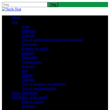
Søg
efter:
Hjem
Test
Apps
Desktops
Gadgets
Test af gadgets til hjemmet og køkkenet
Hardware
Kamera og video
Laptops
Sikkerhed
Smartphones
Software
Spil
Tablets
Tilbehør
Test af headsets og højttalere
Test af transportmidler
Tech-Test mener
Det bedste vi har testet
Editors choice
Platinum